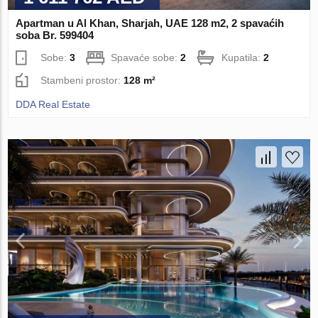
Apartman u Al Khan, Sharjah, UAE 128 m2, 2 spavaćih
soba Br. 599404
Sobe:
3
Spavaće sobe:
2
Kupatila:
2
Stambeni prostor:
128 m²
DDA Real Estate