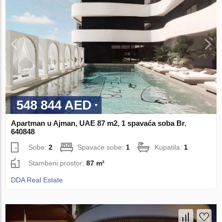
548 844 AED
Apartman u Ajman, UAE 87 m2, 1 spavaća soba Br.
640848
Sobe:
2
Spavaće sobe:
1
Kupatila:
1
Stambeni prostor:
87 m²
DDA Real Estate