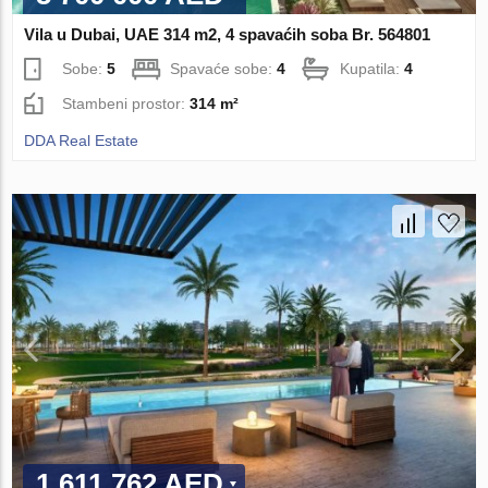
Vila u Dubai, UAE 314 m2, 4 spavaćih soba Br. 564801
Sobe:
5
Spavaće sobe:
4
Kupatila:
4
Stambeni prostor:
314 m²
DDA Real Estate
1 611 762 AED