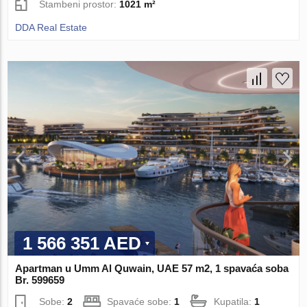
Stambeni prostor:
1021 m²
DDA Real Estate
1 566 351 AED
Apartman u Umm Al Quwain, UAE 57 m2, 1 spavaća soba
Br. 599659
Sobe:
2
Spavaće sobe:
1
Kupatila:
1