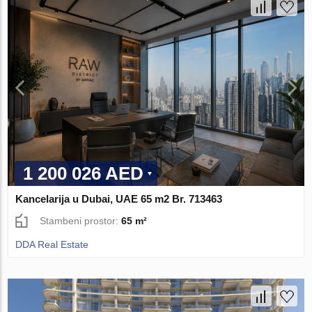
1 200 026 AED
Kancelarija u Dubai, UAE 65 m2 Br. 713463
Stambeni prostor:
65 m²
DDA Real Estate