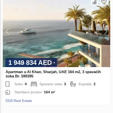
1 949 834 AED
Apartman u Al Khan, Sharjah, UAE 164 m2, 3 spavaćih
soba Br. 599395
Sobe:
4
Spavaće sobe:
3
Kupatila:
2
Stambeni prostor:
164 m²
DDA Real Estate