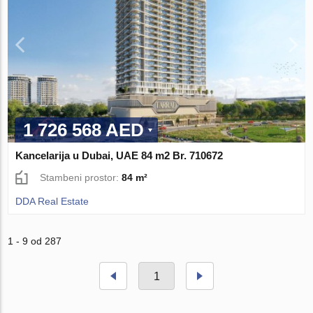
1 726 568 AED
Kancelarija u Dubai, UAE 84 m2 Br. 710672
Stambeni prostor:
84 m²
DDA Real Estate
1 - 9 od 287
1