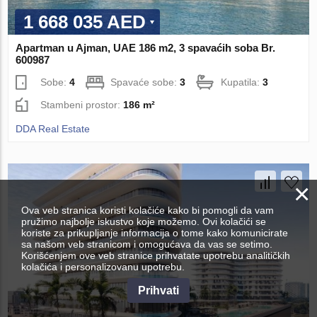
1 668 035 AED
Apartman u Ajman, UAE 186 m2, 3 spavaćih soba Br.
600987
Sobe:
4
Spavaće sobe:
3
Kupatila:
3
Stambeni prostor:
186 m²
DDA Real Estate
×
Ova veb stranica koristi kolačiće kako bi pomogli da vam
pružimo najbolje iskustvo koje možemo. Ovi kolačići se
koriste za prikupljanje informacija o tome kako komunicirate
sa našom veb stranicom i omogućava da vas se setimo.
Korišćenjem ove veb stranice prihvatate upotrebu analitičkih
kolačića i personalizovanu upotrebu.
Prihvati