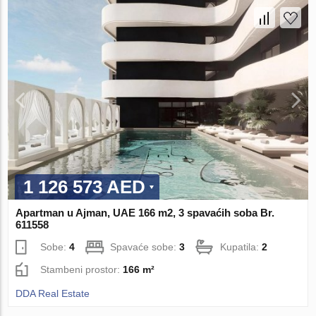
1 126 573 AED
Apartman u Ajman, UAE 166 m2, 3 spavaćih soba Br.
611558
Sobe:
4
Spavaće sobe:
3
Kupatila:
2
Stambeni prostor:
166 m²
DDA Real Estate