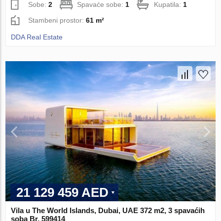
Sobe:
2
Spavaće sobe:
1
Kupatila:
1
Stambeni prostor:
61 m²
DDA Real Estate
21 129 459 AED
Vila u The World Islands, Dubai, UAE 372 m2, 3 spavaćih
soba Br. 599414