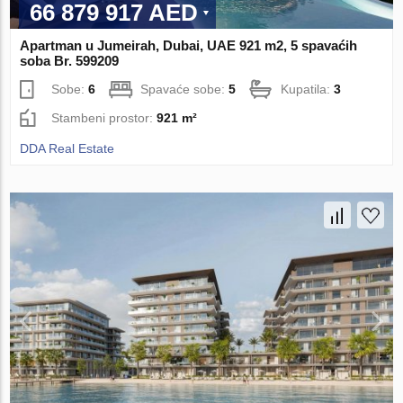
66 879 917 AED
Apartman u Jumeirah, Dubai, UAE 921 m2, 5 spavaćih
soba Br. 599209
Sobe:
6
Spavaće sobe:
5
Kupatila:
3
Stambeni prostor:
921 m²
DDA Real Estate