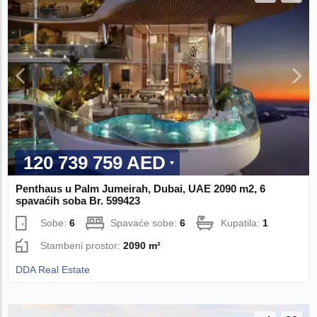
120 739 759 AED
Penthaus u Palm Jumeirah, Dubai, UAE 2090 m2, 6
spavaćih soba Br. 599423
Sobe:
6
Spavaće sobe:
6
Kupatila:
1
Stambeni prostor:
2090 m²
DDA Real Estate