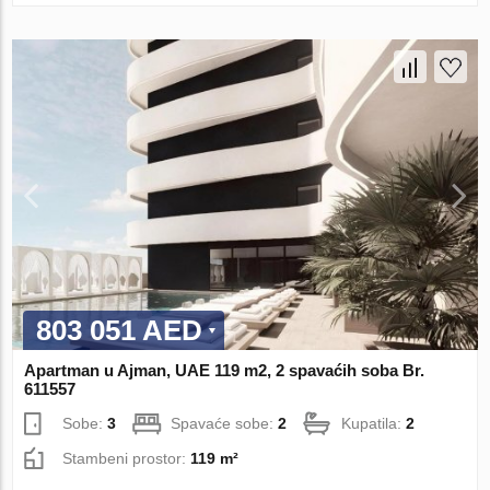
803 051 AED
Apartman u Ajman, UAE 119 m2, 2 spavaćih soba Br.
611557
Sobe:
3
Spavaće sobe:
2
Kupatila:
2
Stambeni prostor:
119 m²