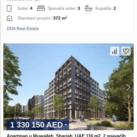
Sobe:
4
Spavaće sobe:
3
Kupatila:
2
Stambeni prostor:
372 m²
DDA Real Estate
1 330 150 AED
Apartman u Muwaileh, Sharjah, UAE 116 m2, 2 spavaćih