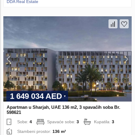
DDA Real Estate
1 649 034 AED
Apartman u Sharjah, UAE 136 m2, 3 spavaćih soba Br.
598621
Sobe:
4
Spavaće sobe:
3
Kupatila:
3
Stambeni prostor:
136 m²