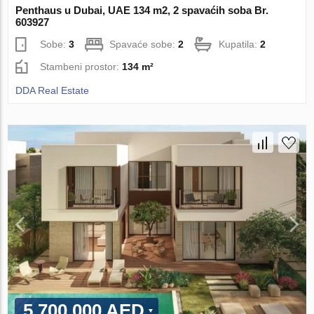
Penthaus u Dubai, UAE 134 m2, 2 spavaćih soba Br.
603927
Sobe:
3
Spavaće sobe:
2
Kupatila:
2
Stambeni prostor:
134 m²
DDA Real Estate
5 700 000 AED