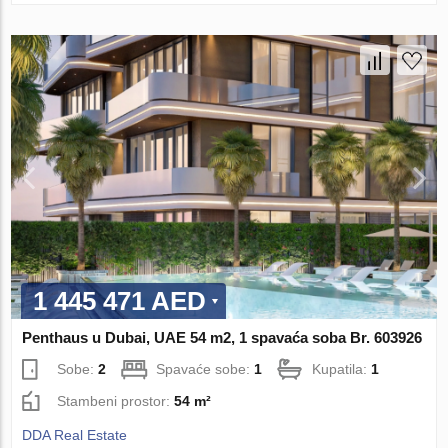
1 445 471 AED
Penthaus u Dubai, UAE 54 m2, 1 spavaća soba Br. 603926
Sobe:
2
Spavaće sobe:
1
Kupatila:
1
Stambeni prostor:
54 m²
DDA Real Estate