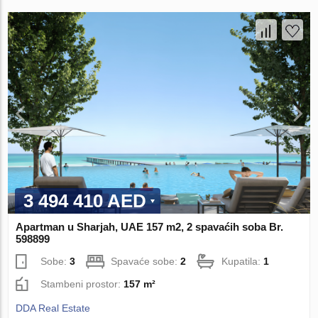
3 494 410 AED
Apartman u Sharjah, UAE 157 m2, 2 spavaćih soba Br.
598899
Sobe:
3
Spavaće sobe:
2
Kupatila:
1
Stambeni prostor:
157 m²
DDA Real Estate