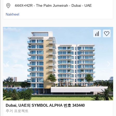
444X+H2R - The Palm Jumeirah - Dubai - UAE
Nakheel
Dubai, UAE의 SYMBOL ALPHA 번호 343440
주거 프로젝트