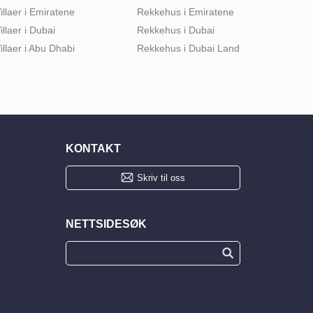
illaer i Emiratene
Rekkehus i Emiratene
illaer i Dubai
Rekkehus i Dubai
illaer i Abu Dhabi
Rekkehus i Dubai Land
KONTAKT
Skriv til oss
NETTSIDESØK