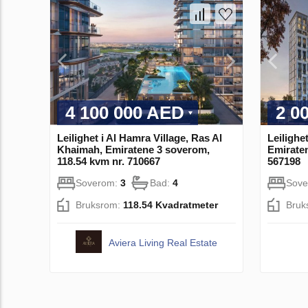
4 100 000 AED
2 0
Leilighet i Al Hamra Village, Ras Al
Leilighe
Khaimah, Emiratene 3 soverom,
Emiraten
118.54 kvm nr. 710667
567198
Soverom:
3
Bad:
4
Sov
Bruksrom:
118.54 Kvadratmeter
Bruk
Aviera Living Real Estate