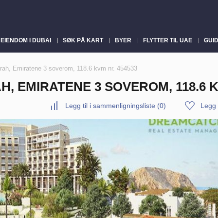
EIENDOM I DUBAI
SØK PÅ KART
BYER
FLYTTER TIL UAE
GUI
airah, Emiratene 3 soverom, 118.6 kvm nr. 454533
H, EMIRATENE 3 SOVEROM, 118.6 K
Legg til i sammenligningsliste
(
0
)
Legg t