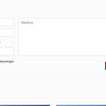
m
plysninger