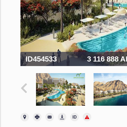
ID454533
3 116 888 