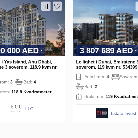
00 000 AED
3 807 689 AED
t i Yas Island, Abu Dhabi,
Leilighet i Dubai, Emiratene 
e 3 soverom, 118.9 kvm nr.
soverom, 119 kvm nr. 534399
Antall rom:
4
Soverom
erom:
3
Bad:
4
Bad:
2
srom:
118.9 Kvadratmeter
Bruksrom:
119 Kvadratmet
LLC
Estate Invest