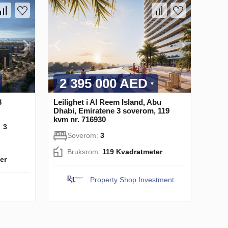
2 395 000 AED
3
Leilighet i Al Reem Island, Abu
Dhabi, Emiratene 3 soverom, 119
kvm nr. 716930
:
3
Soverom:
3
Bruksrom:
119 Kvadratmeter
er
Property Shop Investment