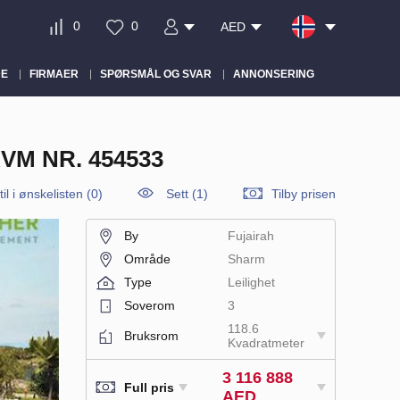
0
0
AED
DE
FIRMAER
SPØRSMÅL OG SVAR
ANNONSERING
VM NR. 454533
il i ønskelisten
(
0
)
Sett (1)
Tilby prisen
By
Fujairah
Område
Sharm
Type
Leilighet
Soverom
3
118.6
Bruksrom
Kvadratmeter
3 116 888
Full pris
AED