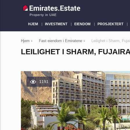
Property in UAE
HJEM
INVESTMENT
EIENDOM
PROSJEKTERT
Hjem
›
Fast eiendom i Emiratene
›
Leilighet i Sharm, Fuj
LEILIGHET I SHARM, FUJAIRA
1191