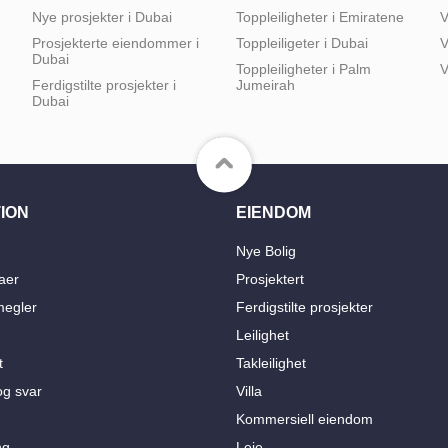
Nye prosjekter i Dubai
Toppleiligheter i Emiratene
V
Prosjekterte eiendommer i
Toppleiligeter i Dubai
V
Dubai
Toppleiligheter i Palm
V
Ferdigstilte prosjekter i
Jumeirah
Dubai
ION
EIENDOM
Nye Bolig
aer
Prosjektert
egler
Ferdigstilte prosjekter
Leilighet
t
Takleilighet
g svar
Villa
Kommersiell eiendom
ng
Leie