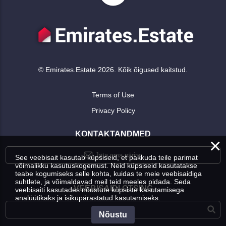
© Emirates.Estate 2026. Kõik õigused kaitstud.
Terms of Use
Privacy Policy
KONTAKTANDMED
×
Jäta oma päring
See veebisait kasutab küpsiseid, et pakkuda teile parimat
võimalikku kasutuskogemust. Neid küpsiseid kasutatakse
teabe kogumiseks selle kohta, kuidas te meie veebisaidiga
suhtlete, ja võimaldavad meil teid meeles pidada. Seda
VEEBISAIDI OTSING
veebisaiti kasutades nõustute küpsiste kasutamisega
analüütikaks ja isikupärastatud kasutamiseks.
Nõustu