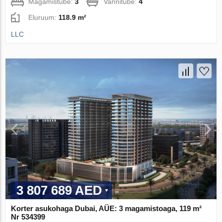
Magamistube:
3
Vannitube:
4
Eluruum:
118.9 m²
LLC
3 807 689 AED
Korter asukohaga Dubai, AÜE: 3 magamistoaga, 119 m²
Nr 534399