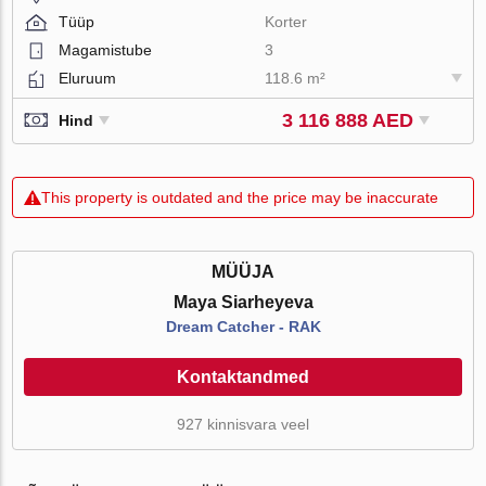
Tüüp
Korter
Magamistube
3
Eluruum
118.6 m²
3 116 888 AED
Hind
This property is outdated and the price may be inaccurate
MÜÜJA
Maya Siarheyeva
Dream Catcher - RAK
Kontaktandmed
927 kinnisvara veel