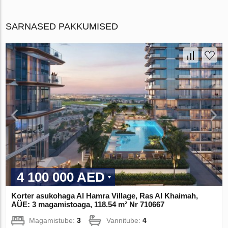
SARNASED PAKKUMISED
4 100 000 AED
Korter asukohaga Al Hamra Village, Ras Al Khaimah,
AÜE: 3 magamistoaga, 118.54 m² Nr 710667
Magamistube:
3
Vannitube:
4