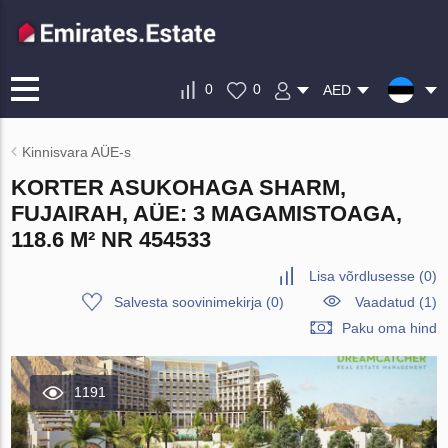
0
0
AED
Kinnisvara AÜE-s
KORTER ASUKOHAGA SHARM,
FUJAIRAH, AÜE: 3 MAGAMISTOAGA,
118.6 M² NR 454533
Lisa võrdlusesse
(
0
)
Salvesta soovinimekirja
(
0
)
Vaadatud (1)
Paku oma hind
1191