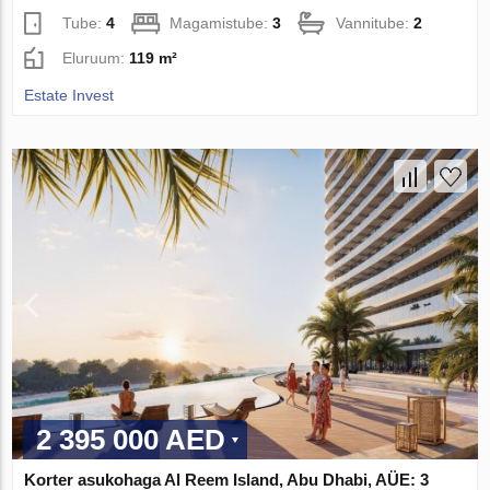
Tube:
4
Magamistube:
3
Vannitube:
2
Eluruum:
119 m²
Estate Invest
2 395 000 AED
Korter asukohaga Al Reem Island, Abu Dhabi, AÜE: 3