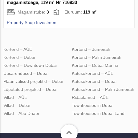
magamistoaga, 119 m² Nr 716930
Magamistube:
3
Eluruum:
119 m²
Property Shop Investment
Korterid – AÜE
Korterid – Jumeirah
Korterid – Dubai
Korterid – Palm Jumeirah
Korterid – Downtown Dubai
Korterid – Dubai Marina
Uusarendused – Dubai
Katusekorterid – AÜE
Plaanivälised projektid – Dubai
Katusekorterid – Dubai
Lõpetatud projektid – Dubai
Katusekorterid – Palm Jumeirah
Villad – AÜE
Ridaelamud – AÜE
Villad – Dubai
Townhouses in Dubai
Villad – Abu Dhabi
Townhouses in Dubai Land