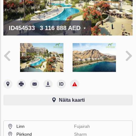
ID454533
3 116 888 AED
Näita kaarti
Linn
Fujairah
Piirkond
Sharm