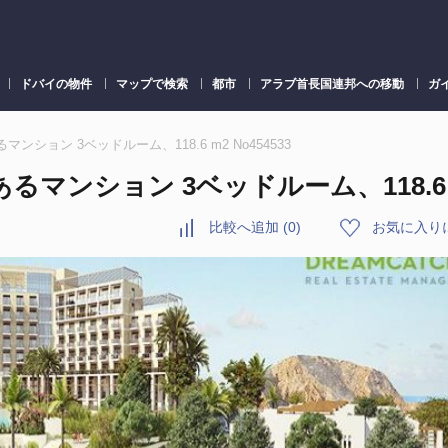
ドバイの物件
マップで検索
都市
アラブ首長国連邦への移動
ガ
あるマンション 3ベッドルーム、118.6 m2 No454533
あるマンション 3ベッドルーム、118.6 M2
比較へ追加
(
0
)
お気に入り