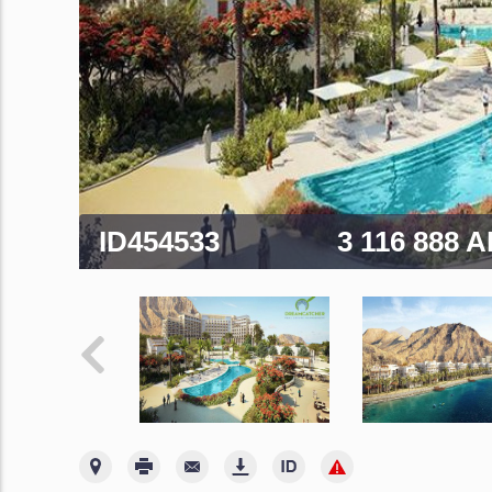
ID454533
3 116 888 