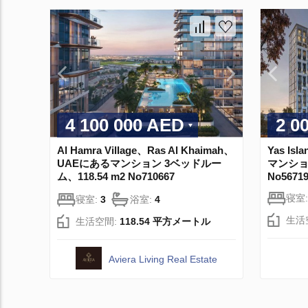
4 100 000 AED
2 0
Al Hamra Village、Ras Al Khaimah、
Yas Is
UAEにあるマンション 3ベッドルー
マンション
ム、118.54 m2 No710667
No5671
寝室
寝室:
3
浴室:
4
生活
生活空間:
118.54 平方メートル
Aviera Living Real Estate