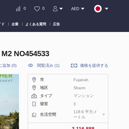
0
0
AED
イド
企業
よくある質問
広告
 NO454533
に追加
(
0
)
閲覧済み (1)
価格を提供する
市
Fujairah
地区
Sharm
タイプ
マンション
寝室
3
118.6 平方メ
生活空間
ートル
3 116 888