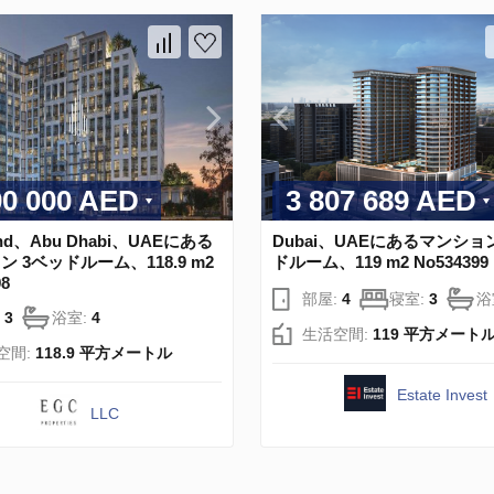
00 000 AED
3 807 689 AED
land、Abu Dhabi、UAEにある
Dubai、UAEにあるマンショ
 3ベッドルーム、118.9 m2
ドルーム、119 m2 No534399
98
部屋:
4
寝室:
3
浴
:
3
浴室:
4
生活空間:
119 平方メート
空間:
118.9 平方メートル
Estate Invest
LLC