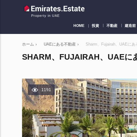
Property in UAE
HOME
投資
不動産
建造前
ホーム
›
UAEにある不動産
›
Sharm、Fujairah、UAEに
SHARM、FUJAIRAH、UAEに
1191