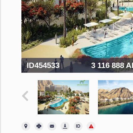
ID454533
3 116 888 