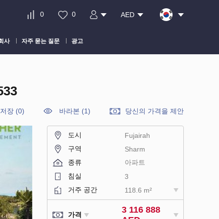
0
0
AED
회사
자주 묻는 질문
광고
533
 저장
(
0
)
바라본 (1)
당신의 가격을 제안
도시
Fujairah
구역
Sharm
종류
아파트
침실
3
거주 공간
118.6 m²
3 116 888
가격