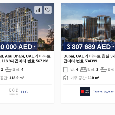
00 000 AED
3 807 689 AED
and, Abu Dhabi, UAE의 아파트
Dubai, UAE의 아파트 침실 3개
 118.9제곱미터 번호 567198
곱미터 번호 534399
:
3
욕실:
4
방:
4
침실:
3
욕실
 공간:
118.9 m²
거주 공간:
119 m²
LLC
Estate Invest