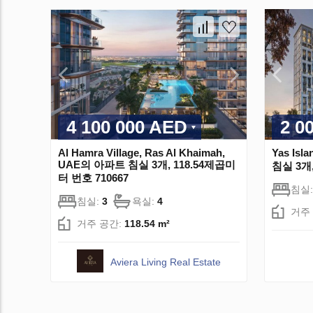
4 100 000 AED
2 0
Al Hamra Village, Ras Al Khaimah,
Yas Isl
UAE의 아파트 침실 3개, 118.54제곱미
침실 3개,
터 번호 710667
침실
침실:
3
욕실:
4
거주
거주 공간:
118.54 m²
Aviera Living Real Estate