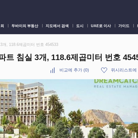
 외
두바이의 부동산
지도에서 검색
도시
UAE로 이사
가이드
실 3개, 118.6제곱미터 번호 454533
아파트 침실 3개, 118.6제곱미터 번호 454
비교에 추가
(
0
)
위시리스트에