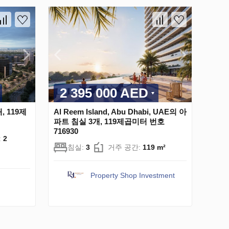
2 395 000 AED
, 119제
Al Reem Island, Abu Dhabi, UAE의 아
파트 침실 3개, 119제곱미터 번호
716930
:
2
침실:
3
거주 공간:
119 m²
Property Shop Investment