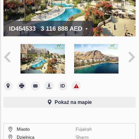
ID454533
3 116 888 AED
Pokaż na mapie
Miasto
Fujairah
Dzielnica
Sharm