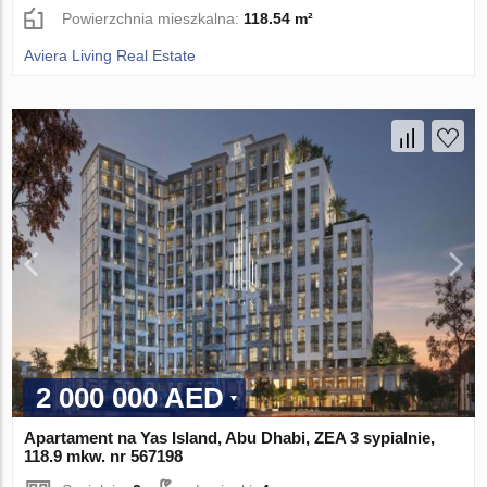
Powierzchnia mieszkalna:
118.54 m²
Aviera Living Real Estate
2 000 000 AED
Apartament na Yas Island, Abu Dhabi, ZEA 3 sypialnie,
118.9 mkw. nr 567198