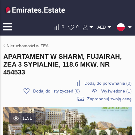
0
0
AED
Nieruchomości w ZEA
APARTAMENT W SHARM, FUJAIRAH,
ZEA 3 SYPIALNIE, 118.6 MKW. NR
454533
Dodaj do porównania
(
0
)
Dodaj do listy życzeń
(
0
)
Wyświetlone (1)
Zaproponuj swoją cenę
1191