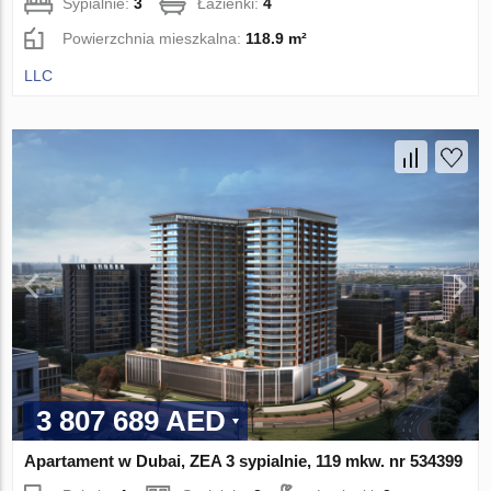
Sypialnie:
3
Łazienki:
4
Powierzchnia mieszkalna:
118.9 m²
LLC
3 807 689 AED
Apartament w Dubai, ZEA 3 sypialnie, 119 mkw. nr 534399