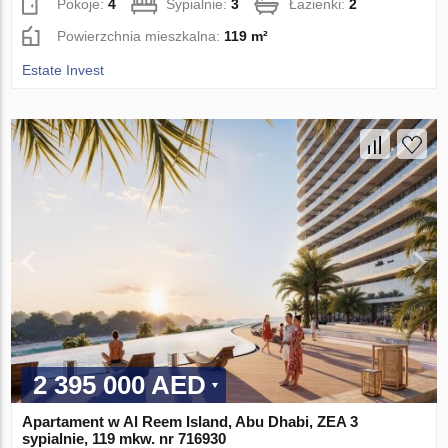
Pokoje:
4
Sypialnie:
3
Łazienki:
2
Powierzchnia mieszkalna:
119 m²
Estate Invest
2 395 000 AED
Apartament w Al Reem Island, Abu Dhabi, ZEA 3
sypialnie, 119 mkw. nr 716930