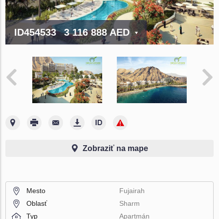
ID454533
3 116 888 AED
Zobraziť na mape
Mesto
Fujairah
Oblasť
Sharm
Typ
Apartmán