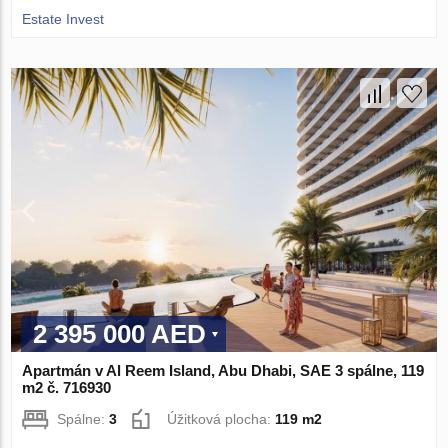
Estate Invest
2 395 000 AED
Apartmán v Al Reem Island, Abu Dhabi, SAE 3 spálne, 119
m2 č. 716930
Spálne:
3
Úžitková plocha:
119 m2