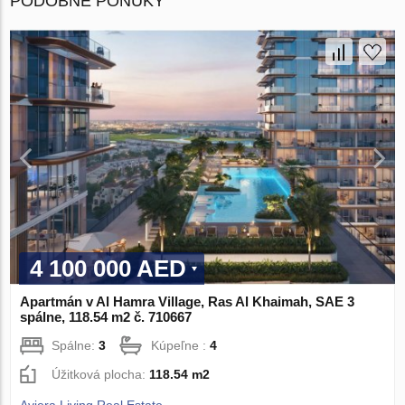
PODOBNÉ PONUKY
4 100 000 AED
Apartmán v Al Hamra Village, Ras Al Khaimah, SAE 3
spálne, 118.54 m2 č. 710667
Spálne:
3
Kúpeľne :
4
Úžitková plocha:
118.54 m2