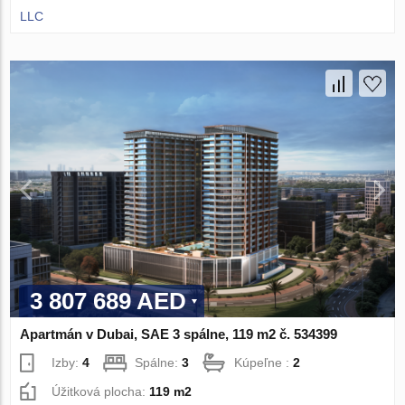
LLC
3 807 689 AED
Apartmán v Dubai, SAE 3 spálne, 119 m2 č. 534399
Izby:
4
Spálne:
3
Kúpeľne :
2
Úžitková plocha:
119 m2