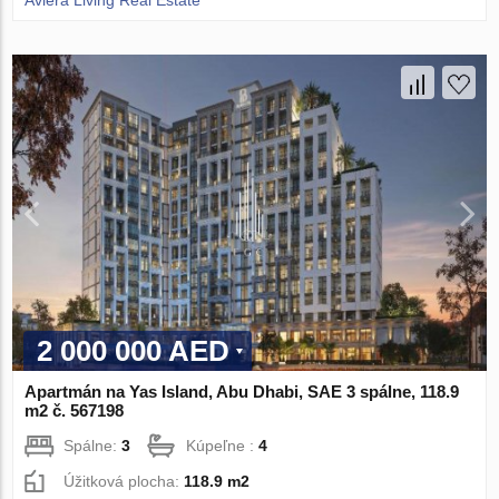
Aviera Living Real Estate
2 000 000 AED
Apartmán na Yas Island, Abu Dhabi, SAE 3 spálne, 118.9
m2 č. 567198
Spálne:
3
Kúpeľne :
4
Úžitková plocha:
118.9 m2