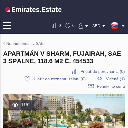
0
0
AED
Nehnuteľnosti v SAE
APARTMÁN V SHARM, FUJAIRAH, SAE
3 SPÁLNE, 118.6 M2 Č. 454533
Pridať do porovnania
(
0
)
Uložiť do zoznamu želaní
(
0
)
Videné (1)
Ponúknite cenu
1191