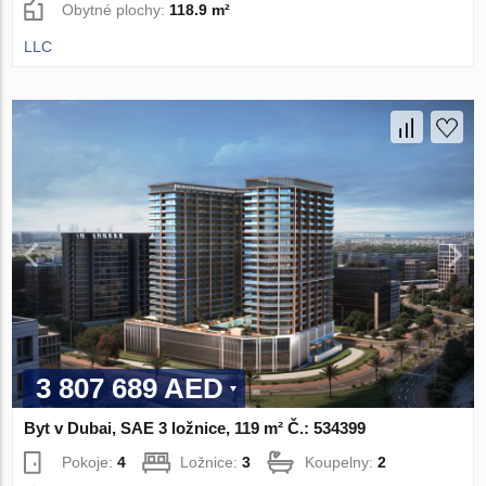
Obytné plochy:
118.9 m²
LLC
3 807 689 AED
Byt v Dubai, SAE 3 ložnice, 119 m² Č.: 534399
Pokoje:
4
Ložnice:
3
Koupelny:
2