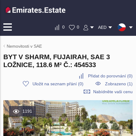
0
0
AED
Nemovitosti v SAE
BYT V SHARM, FUJAIRAH, SAE 3
LOŽNICE, 118.6 M² Č.: 454533
Přidat do porovnání
(
0
)
Uložit na seznam přání
(
0
)
Zobrazeno (1)
Nabídněte vaši cenu
1191