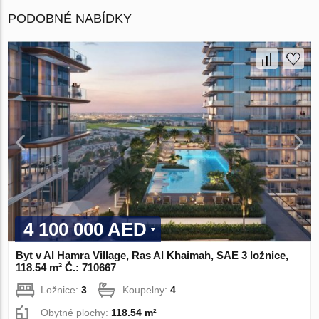
PODOBNÉ NABÍDKY
4 100 000 AED
Byt v Al Hamra Village, Ras Al Khaimah, SAE 3 ložnice,
118.54 m² Č.: 710667
Ložnice:
3
Koupelny:
4
Obytné plochy:
118.54 m²