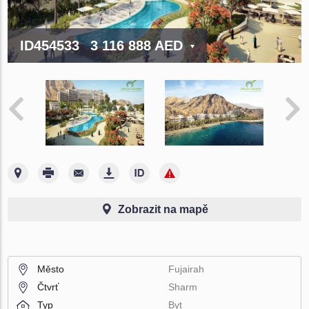
ID454533
3 116 888 AED
Zobrazit na mapě
Město
Fujairah
Čtvrť
Sharm
Typ
Byt