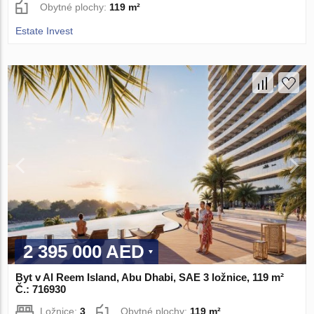
Obytné plochy:
119 m²
Estate Invest
2 395 000 AED
Byt v Al Reem Island, Abu Dhabi, SAE 3 ložnice, 119 m²
Č.: 716930
Ložnice:
3
Obytné plochy:
119 m²