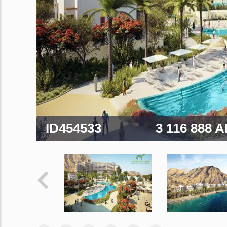
ID454533
3 116 888 