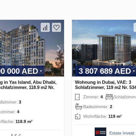
00 000 AED
3 807 689 AED
 in Yas Island, Abu Dhabi,
Wohnung in Dubai, VAE: 3
chlafzimmer, 118.9 m2 Nr.
Schlafzimmer, 119 m2 Nr. 53
Zimmer:
4
Schlafzimm
afzimmer:
3
Badezimmer:
2
zimmer:
4
Wohnfläche:
119 m²
fläche:
118.9 m²
Estate Invest