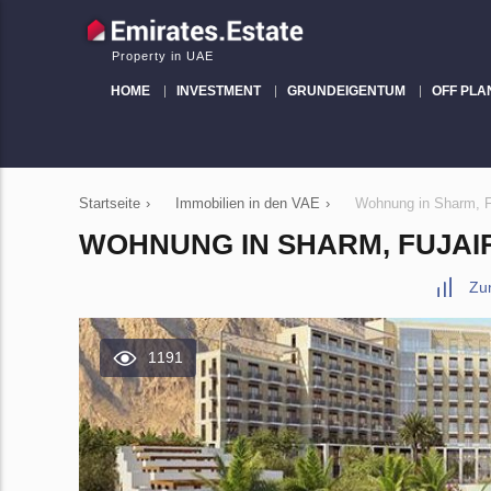
Property in UAE
HOME
INVESTMENT
GRUNDEIGENTUM
OFF PLA
Startseite
›
Immobilien in den VAE
›
Wohnung in Sharm, F
WOHNUNG IN SHARM, FUJAIRA
Zu
1191