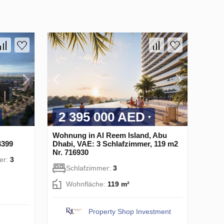
2 395 000 AED
Wohnung in Al Reem Island, Abu
4399
Dhabi, VAE: 3 Schlafzimmer, 119 m2
Nr. 716930
er:
3
Schlafzimmer:
3
Wohnfläche:
119 m²
Property Shop Investment