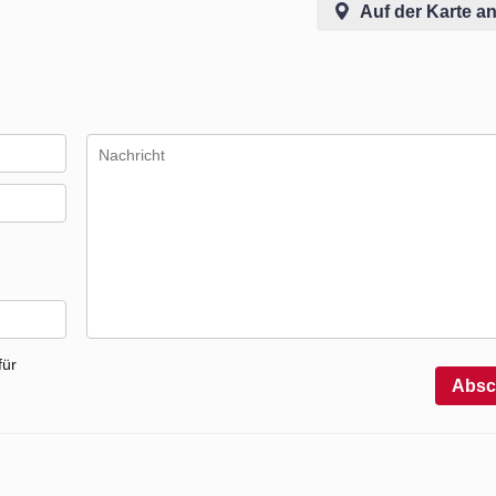
Auf der Karte a
für
Absc