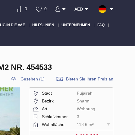
0
0
AED
UG IN DIE VAE
HILFSLINIEN
UNTERNEHMEN
FAQ
2 NR. 454533
Gesehen (1)
Bieten Sie Ihren Preis an
Stadt
Fujairah
Bezirk
Sharm
Art
Wohnung
Schlafzimmer
3
Wohnfläche
118.6 m²