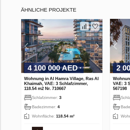
ÄHNLICHE PROJEKTE
4 100 000 AED
2 0
Wohnung in Al Hamra Village, Ras Al
Wohnung
Khaimah, VAE: 3 Schlafzimmer,
VAE: 3 S
118.54 m2 Nr. 710667
567198
Schlafzimmer:
3
Schl
Badezimmer:
4
Bade
Wohnfläche:
118.54 m²
Wohn