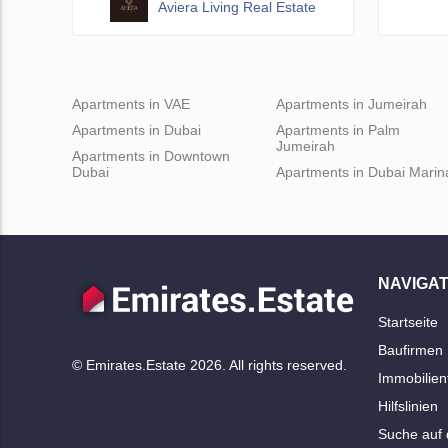
Aviera Living Real Estate
Apartments in VAE
Apartments in Jumeirah
Apartments in Dubai
Apartments in Palm
Jumeirah
Apartments in Downtown
Dubai
Apartments in Dubai Marin
NAVIGAT
Startseite
Baufirmen
© Emirates.Estate 2026. All rights reserved.
Immobilien
Hilfslinien
Suche auf 