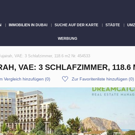
N
IMMOBILIEN IN DUBAI
SUCHE AUF DER KARTE
STÄDTE
UMZ
WERBUNG
ujairah, VAE: 3 Schlafzimmer, 118.6 m2 Nr. 454533
H, VAE: 3 SCHLAFZIMMER, 118.6 M
m Vergleich hinzufügen
(
0
)
Zur Favoritenliste hinzufügen
(
0
)