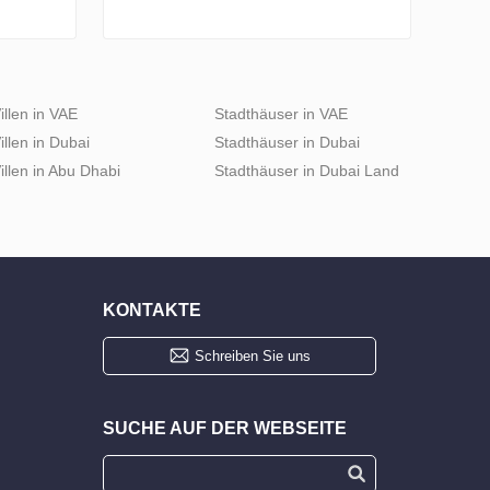
illen in VAE
Stadthäuser in VAE
illen in Dubai
Stadthäuser in Dubai
illen in Abu Dhabi
Stadthäuser in Dubai Land
KONTAKTE
Schreiben Sie uns
SUCHE AUF DER WEBSEITE