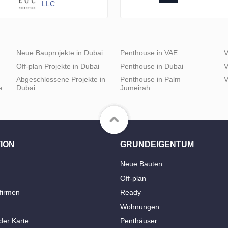
LLC
Neue Bauprojekte in Dubai
Penthouse in VAE
V
Off-plan Projekte in Dubai
Penthouse in Dubai
V
Abgeschlossene Projekte in
Penthouse in Palm
V
a
Dubai
Jumeirah
ION
GRUNDEIGENTUM
Neue Bauten
Off-plan
firmen
Ready
Wohnungen
der Karte
Penthäuser