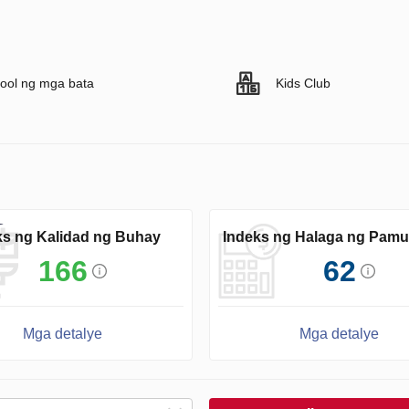
ool ng mga bata
Kids Club
ks ng Kalidad ng Buhay
Indeks ng Halaga ng Pam
166
62
Mga detalye
Mga detalye