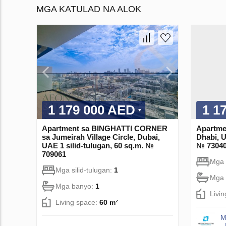
MGA KATULAD NA ALOK
1 179 000 AED
1 1
Apartment sa BINGHATTI CORNER
Apartmen
sa Jumeirah Village Circle, Dubai,
Dhabi, U
UAE 1 silid-tulugan, 60 sq.m. №
№ 7304
709061
Mga 
Mga silid-tulugan:
1
Mga 
Mga banyo:
1
Livi
Living space:
60 m²
M
-