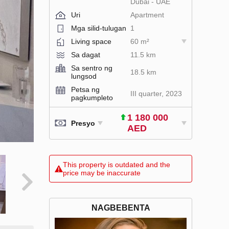
Dubai - UAE
Uri
Apartment
Mga silid-tulugan
1
Living space
60 m²
Sa dagat
11.5 km
Sa sentro ng
18.5 km
lungsod
Petsa ng
III quarter, 2023
pagkumpleto
1 180 000
Presyo
AED
This property is outdated and the
price may be inaccurate
NAGBEBENTA