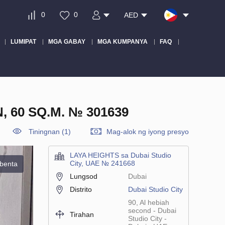
0
0
AED
LUMIPAT
MGA GABAY
MGA KUMPANYA
FAQ
 60 SQ.M. № 301639
Tiningnan (1)
Mag-alok ng iyong presyo
LAYA HEIGHTS sa Dubai Studio
City, UAE № 241668
benta
Lungsod
Dubai
Distrito
Dubai Studio City
90, Al hebiah
second - Dubai
Tirahan
Studio City -