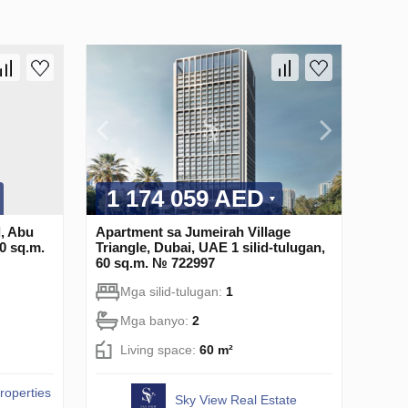
1 174 059 AED
, Abu
Apartment sa Jumeirah Village
60 sq.m.
Triangle, Dubai, UAE 1 silid-tulugan,
60 sq.m. № 722997
Mga silid-tulugan:
1
Mga banyo:
2
Living space:
60 m²
roperties
Sky View Real Estate