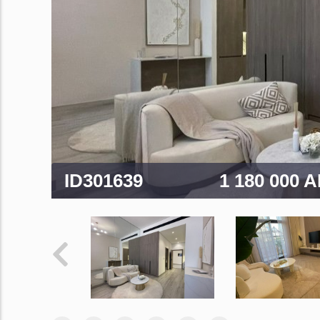
ID301639
1 180 000 