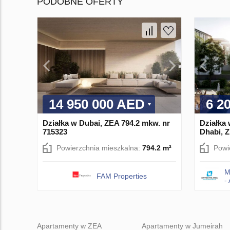
PODOBNE OFERTY
14 950 000 AED
6 2
Działka w Dubai, ZEA 794.2 mkw. nr
Działka 
715323
Dhabi, 
Powierzchnia mieszkalna:
794.2 m²
Powi
M
FAM Properties
-
Apartamenty w ZEA
Apartamenty w Jumeirah