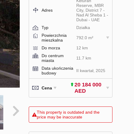
Keturah
Reserve, MBR
Adres
City, District 7 -
Nad Al Sheba 1 -
Dubai - UAE
Typ
Działka
Powierzchnia
792.0 m²
mieszkalna
Do morza
12 km
Do centrum
11.7 km
miasta
Data ukończenia
II kwartał, 2025
budowy
20 184 000
Cena
AED
This property is outdated and the
price may be inaccurate