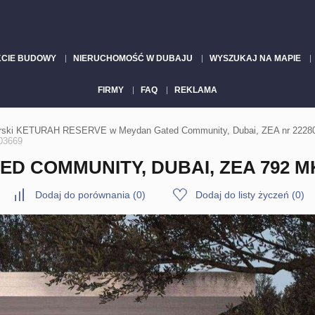
KCIE BUDOWY
NIERUCHOMOŚĆ W DUBAJU
WYSZUKAJ NA MAPIE
FIRMY
FAQ
REKLAMA
perski KETURAH RESERVE w Meydan Gated Community, Dubai, ZEA nr 2228
03669
D COMMUNITY, DUBAI, ZEA 792 MK
Dodaj do porównania
(
0
)
Dodaj do listy życzeń
(
0
)