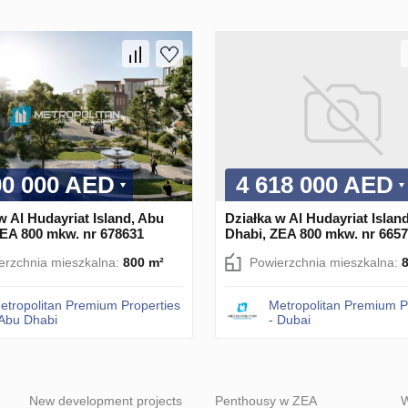
00 000 AED
4 618 000 AED
w Al Hudayriat Island, Abu
Działka w Al Hudayriat Islan
ZEA 800 mkw. nr 678631
Dhabi, ZEA 800 mkw. nr 665
erzchnia mieszkalna:
800 m²
Powierzchnia mieszkalna:
etropolitan Premium Properties
Metropolitan Premium P
 Abu Dhabi
- Dubai
New development projects
Penthousy w ZEA
W