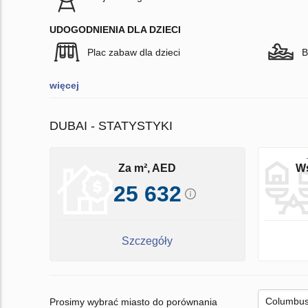
UDOGODNIENIA DLA DZIECI
Plac zabaw dla dzieci
B
więcej
DUBAI - STATYSTYKI
Za m², AED
Ws
25 632
Szczegóły
Prosimy wybrać miasto do porównania