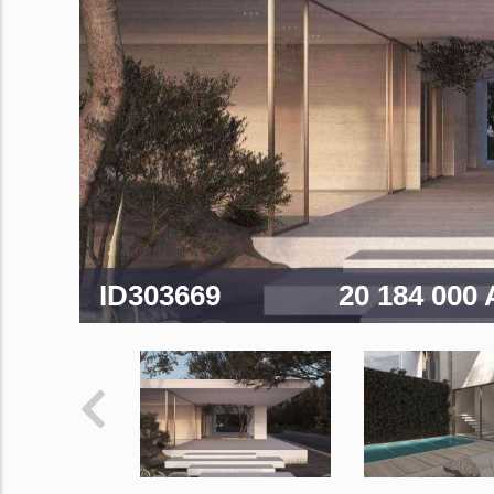
ID303669
20 184 000