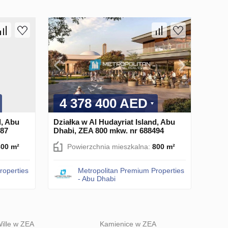
4 378 400 AED
d, Abu
Działka w Al Hudayriat Island, Abu
787
Dhabi, ZEA 800 mkw. nr 688494
800 m²
Powierzchnia mieszkalna:
800 m²
roperties
Metropolitan Premium Properties
- Abu Dhabi
ille w ZEA
Kamienice w ZEA