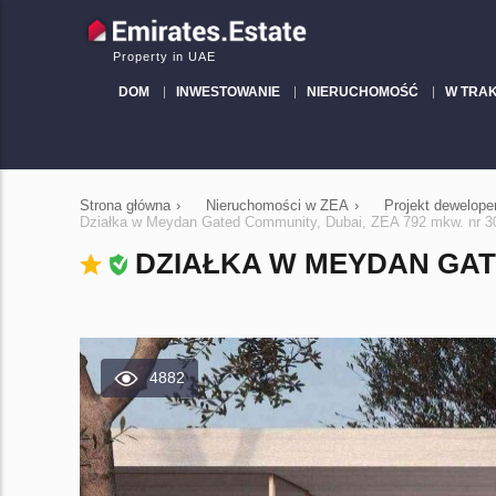
Property in UAE
DOM
INWESTOWANIE
NIERUCHOMOŚĆ
W TRA
Strona główna
›
Nieruchomości w ZEA
›
Projekt dewelo
Działka w Meydan Gated Community, Dubai, ZEA 792 mkw. nr 3
DZIAŁKA W MEYDAN GATE
4882