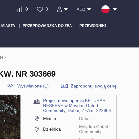
0
0
AED
MIASTA
PRZEPROWADZKA DO ZEA
PRZEWODNIKI
04
›
W. NR 303669
Wyświetlone (1)
Zaproponuj swoją cenę
Projekt deweloperski KETURAH
RESERVE w Meydan Gated
Community, Dubai, ZEA nr 222804
Miasto
Dubai
Meydan Gated
Dzielnica
Community