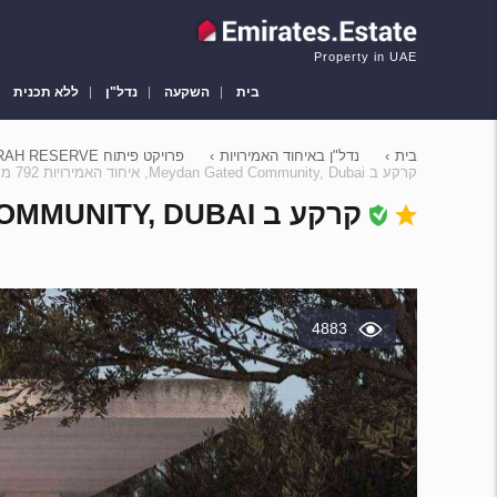
Property in UAE
בית
השקעה
נדל"ן
ללא תכנית
בית
›
נדל"ן באיחוד האמירויות
›
פרויקט פיתוח KETURAH RESERVE ב Meydan Gated Community, Dubai, איחוד האמירויות מספר 222804
קרקע ב Meydan Gated Community, Dubai, איחוד האמירויות 792 מ"ר מספר 303669
קרקע ב MEYDAN GATED COMMUNITY, DUBAI, איחוד האמירויות 792 מ"ר מספר 303669
4883