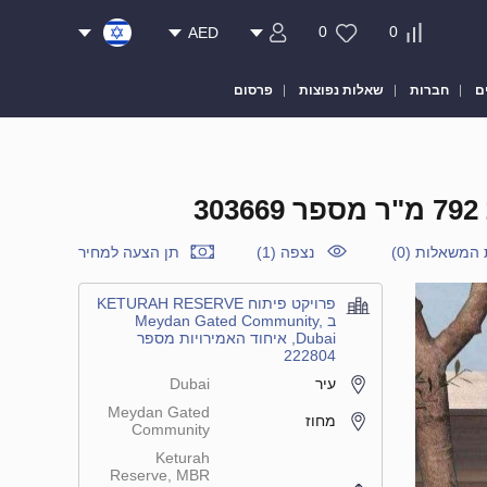
0
0
AED
ם
חברות
שאלות נפוצות
פרסום
 המשאלות
(
0
)
נצפה (1)
תן הצעה למחיר
פרויקט פיתוח KETURAH RESERVE
ב Meydan Gated Community,
Dubai, איחוד האמירויות מספר
222804
עיר
Dubai
Meydan Gated
מחוז
Community
Keturah
Reserve, MBR