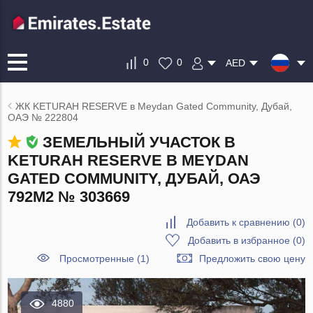
0
0
AED
ЖК KETURAH RESERVE в Meydan Gated Community, Дубай,
ОАЭ № 222804
ЗЕМЕЛЬНЫЙ УЧАСТОК В
KETURAH RESERVE В MEYDAN
GATED COMMUNITY, ДУБАЙ, ОАЭ
792М2 № 303669
Добавить к сравнению
(
0
)
Добавить в избранное
(
0
)
Просмотренные (1)
Предложить свою цену
4880