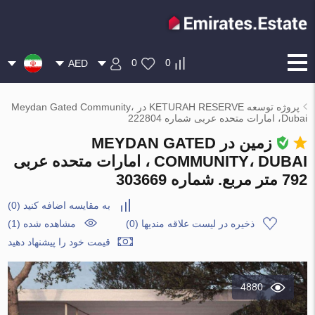
0
0
AED
پروژه توسعه KETURAH RESERVE در Meydan Gated Community،
Dubai، امارات متحده عربی شماره 222804
زمین در MEYDAN GATED
COMMUNITY، DUBAI ، امارات متحده عربی
792 متر مربع. شماره 303669
به مقایسه اضافه کنید
(
0
)
ذخیره در لیست علاقه مندیها
(
0
)
مشاهده شده (1)
قیمت خود را پیشنهاد دهید
4880