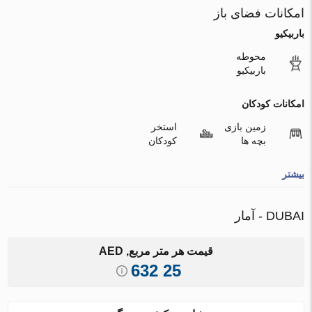
امکانات فضای باز
باربیکیو
محوطه
باربیکیو
امکانات کودکان
زمین بازی
استخر
بچه ها
کودکان
بیشتر
DUBAI - آمار
قیمت هر متر مربع, AED
25 632