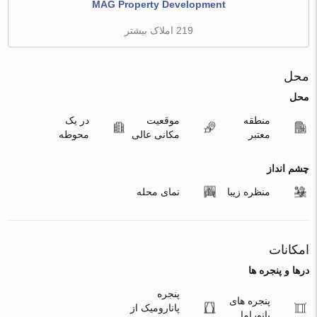
MAG Property Development
219 املاک بیشتر
محل
محل
منطقه
موقعیت
در یک
معتبر
مکانی عالی
محوطه
چشم انداز
منظره زیبا
نمای محله
امکانات
درها و پنجره ها
پنجره
پنجره های
پانارومیک از
پانوراما