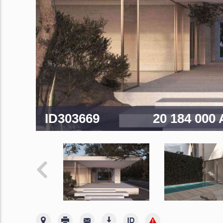
ID303669
20 184 000