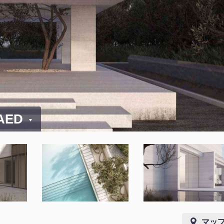
 AED
マッ