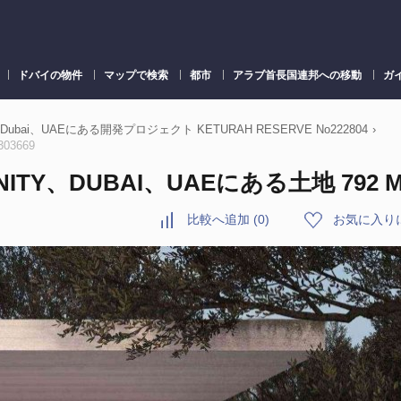
ドバイの物件
マップで検索
都市
アラブ首長国連邦への移動
ガ
ity、Dubai、UAEにある開発プロジェクト KETURAH RESERVE No222804
›
03669
NITY、DUBAI、UAEにある土地 792 M2
比較へ追加
(
0
)
お気に入り