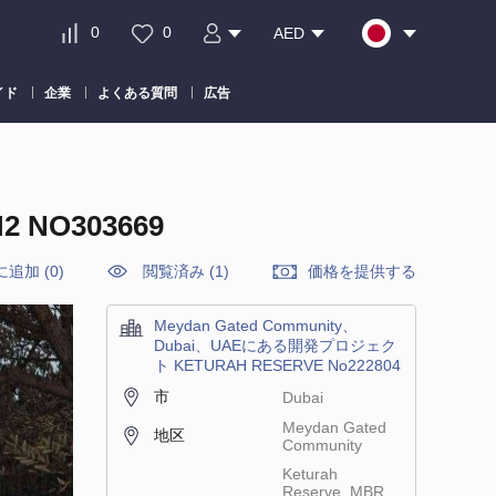
0
0
AED
イド
企業
よくある質問
広告
 NO303669
に追加
(
0
)
閲覧済み (1)
価格を提供する
Meydan Gated Community、
Dubai、UAEにある開発プロジェク
ト KETURAH RESERVE No222804
市
Dubai
Meydan Gated
地区
Community
Keturah
Reserve, MBR