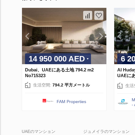
14 950 000 AED
6 2
Dubai、UAEにある土地 794.2 m2
Al Huda
No715323
UAEにある
生活空間:
794.2 平方メートル
生活
M
FAM Properties
-
UAEのマンション
ジュメイラのマンション