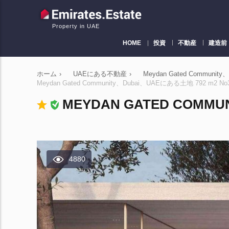
Property in UAE
HOME
投資
不動産
建造前
ホーム
›
UAEにある不動産
›
Meydan Gated Commun
Meydan Gated Community、Dubai、UAEにある土地 792 m2 No3
MEYDAN GATED COMMU
4880