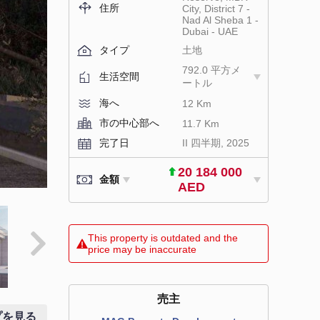
住所
City, District 7 -
Nad Al Sheba 1 -
Dubai - UAE
タイプ
土地
792.0 平方メ
生活空間
ートル
海へ
12 Km
市の中心部へ
11.7 Km
完了日
II 四半期, 2025
20 184 000
金額
AED
This property is outdated and the
price may be inaccurate
売主
プを見る