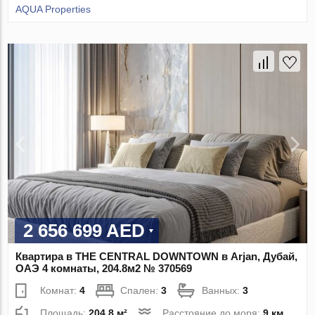
AQUA Properties
2 656 699 AED
Квартира в THE CENTRAL DOWNTOWN в Arjan, Дубай,
ОАЭ 4 комнаты, 204.8м2 № 370569
Комнат:
4
Спален:
3
Ванных:
3
Площадь:
204.8 м²
Расстояние до моря:
9 км