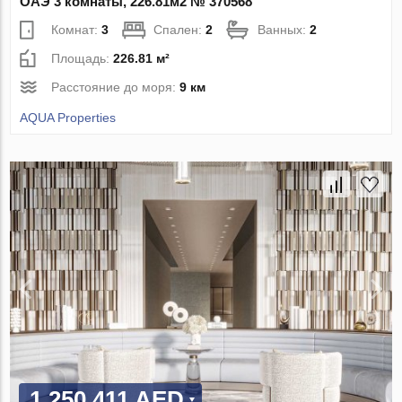
ОАЭ 3 комнаты, 226.81м2 № 370568
Комнат:
3
Спален:
2
Ванных:
2
Площадь:
226.81 м²
Расстояние до моря:
9 км
AQUA Properties
1 250 411 AED