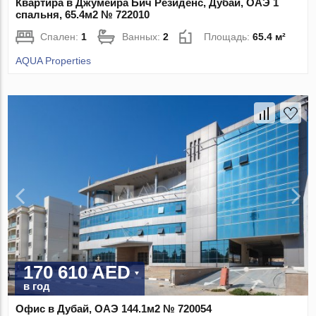
Квартира в Джумейра Бич Резиденс, Дубай, ОАЭ 1
спальня, 65.4м2 № 722010
Спален:
1
Ванных:
2
Площадь:
65.4 м²
AQUA Properties
170 610 AED
в год
Офис в Дубай, ОАЭ 144.1м2 № 720054