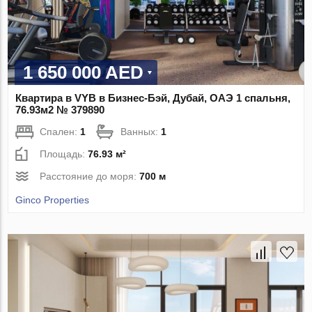
1 650 000 AED
Квартира в VYB в Бизнес-Бэй, Дубай, ОАЭ 1 спальня,
76.93м2 № 379890
Спален:
1
Ванных:
1
Площадь:
76.93 м²
Расстояние до моря:
700 м
Ginco Properties