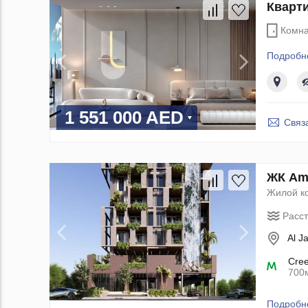
Кварти
Комна
Подробн
1 551 000 AED
Связ
ЖК Ama
Жилой к
Расс
Al J
Cre
700
Подробн