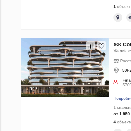
1
объект 
ЖК Cor
Жилой к
Расс
58F2
Fina
570
Подробн
1 спальн
от 1 950
4
объекта