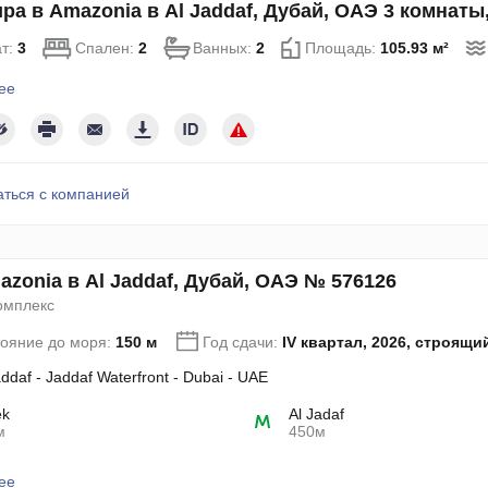
ра в Amazonia в Al Jaddaf, Дубай, ОАЭ 3 комнаты
т:
3
Спален:
2
Ванных:
2
Площадь:
105.93 м²
ее
аться с компанией
zonia в Al Jaddaf, Дубай, ОАЭ № 576126
омплекс
тояние до моря:
150 м
Год сдачи:
IV квартал, 2026, строящи
addaf - Jaddaf Waterfront - Dubai - UAE
ek
Al Jadaf
м
450м
ее