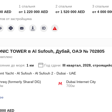
1 спальня
2 спальни
3 спальни
00 AED
от 1 220 000 AED
от 1 520 000 AED
от 4 000 0
тов от застройщика
NIC TOWER в Al Sufouh, Дубай, ОАЭ № 702805
омплекс
тояние до моря:
1 км
Год сдачи:
III квартал, 2028, строящий
nt Yacht - Al Sufouh - Al Sufouh 2 - Dubai - UAE
req (formerly Sharaf DG)
Dubai Internet City
0м
700м
ее
 000 AED