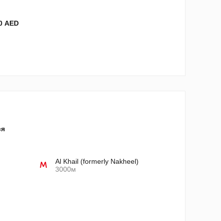
00 AED
ся
Al Khail (formerly Nakheel)
3000м