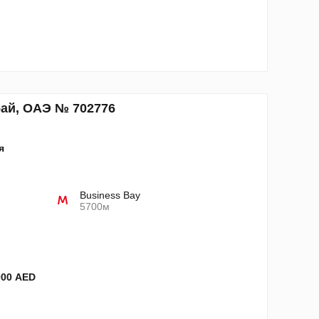
бай, ОАЭ № 702776
я
Business Bay
5700м
000 AED