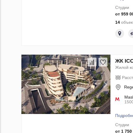
Студии
от 959 0
14
объек
ЖК ICO
Жилой к
Расс
Rege
Mash
150
Подробн
Студии
от 1 750