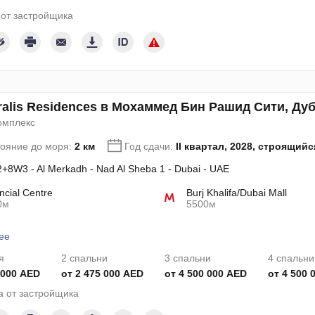
от застройщика
alis Residences в Мохаммед Бин Рашид Сити, Ду
омплекс
тояние до моря:
2 км
Год сдачи:
II квартал, 2028, строящийс
+8W3 - Al Merkadh - Nad Al Sheba 1 - Dubai - UAE
ncial Centre
Burj Khalifa/Dubai Mall
0м
5500м
ее
я
2 спальни
3 спальни
4 спальни
 000 AED
от 2 475 000 AED
от 4 500 000 AED
от 4 500 
 от застройщика