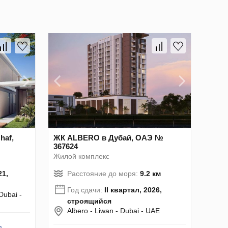
haf,
ЖК ALBERO в Дубай, ОАЭ №
367624
Жилой комплекс
21,
Расстояние до моря:
9.2 км
Год сдачи:
II квартал, 2026,
Dubai -
строящийся
Albero - Liwan - Dubai - UAE
m