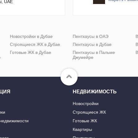
i, UAE
Новостройки в Дубае
Пентхаусы в ОАЭ
В
Строящиеся ЖК в Дубае
Пентхаусы в Дубае
В
Готовые ЖК в Дубае
Пентхаусы в Пальме
В
е
Джумейре
ЦИЯ
НЕДВИЖИМОСТЬ
Новостройки
ики
Строящиеся ЖК
 недвижимости
Готовые ЖК
Квартиры
карте
Пентхаусы