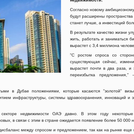
недвижимости.
Согласно новому амбициозному
будут расширены пространства 
станет лучше, а инвестиций бол
В результате качество жизни у
жить, работать и заниматься б
вырастет с 3,4 миллиона человек
"С ростом спроса со сторон
существующая сейчас, измени
вырастет почти в два раза, и
переизбытка предложения," 
тыми в Дубае положениями, которые касаются "золотой" визы
тием инфраструктуры, системы здравоохранения, инноваций и эк
секторе недвижимости ОАЭ давно. В этом году некоторые 
овых, в связи с этим в стране ожидается появление более 50 000 н
дисбаланс между спросом и предложением, так как на рынке еще 