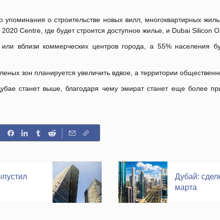
о упоминания о строительстве новых вилл, многоквартирных жилых
2020
Centre
, где будет строится доступное жилье, и
Dubai
Silicon
O
 или вблизи коммерческих центров города, а 55% населения бу
еленых зон планируется увеличить вдвое, а территории обществен
Дубае станет выше, благодаря чему эмират станет еще более п
ыпустил
Дубай: сдел
марта