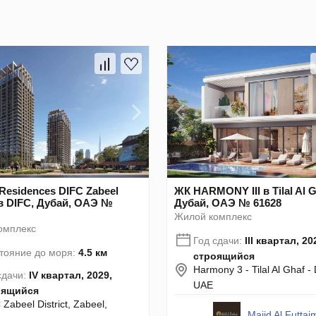
Residences DIFC Zabeel
ЖК HARMONY III в Tilal Al G
t в DIFC, Дубай, ОАЭ №
Дубай, ОАЭ № 61628
Жилой комплекс
омплекс
Год сдачи:
III квартал, 20
тояние до моря:
4.5 км
строящийся
Harmony 3 - Tilal Al Ghaf - 
сдачи:
IV квартал, 2029,
UAE
оящийся
Zabeel District, Zabeel,
Majid Al Futtai