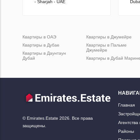
- Sharjah - UAE
Duba
Квартиры в ОАЭ
Квартиры в Джумейре
Квартиры в Дубае
Квартиры в Пальме
Джумейре
Квартиры в Даунтаун
Дубай
Квартиры в Дубай Марин
НАВИГА
Главная
Застройщ
© Emirates.Estate 2026. Все права
Агентства
защищены.
Районы
Поиск на 