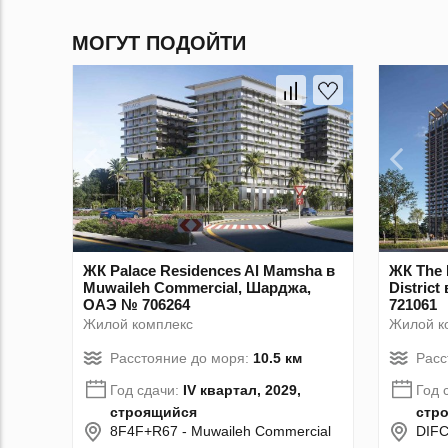
МОГУТ ПОДОЙТИ
ЖК Palace Residences Al Mamsha в
ЖК The 
Muwaileh Commercial, Шарджа,
Distric
ОАЭ № 706264
721061
Жилой комплекс
Жилой к
Расстояние до моря:
10.5 км
Расс
Год сдачи:
IV квартал, 2029,
Год 
строящийся
стр
8F4F+R67 - Muwaileh Commercial
DIFC 