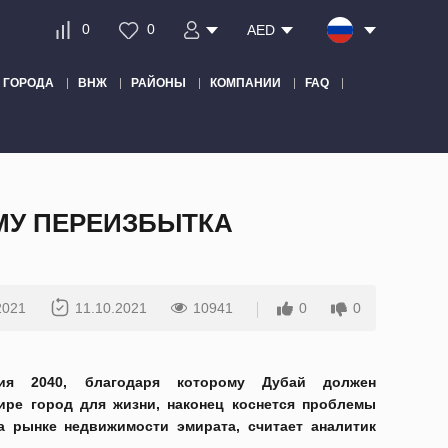
0
0
AED
ГОРОДА
ВНЖ
РАЙОНЫ
КОМПАНИИ
FAQ
МУ ПЕРЕИЗБЫТКА
2021
11.10.2021
10941
0
0
тия 2040, благодаря которому Дубай должен
ире город для жизни, наконец коснется проблемы
а рынке недвижимости эмирата, считает аналитик