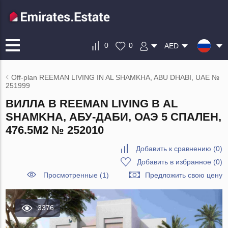
0
0
AED
Off-plan REEMAN LIVING IN AL SHAMKHA, ABU DHABI, UAE №
251999
ВИЛЛА В REEMAN LIVING В AL
SHAMKHA, АБУ-ДАБИ, ОАЭ 5 СПАЛЕН,
476.5М2 № 252010
Добавить к сравнению
(
0
)
Добавить в избранное
(
0
)
Просмотренные (1)
Предложить свою цену
3376