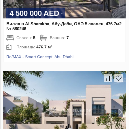
4 500 000 AED
Вилла в Al Shamkha, Абу-Даби, ОАЭ 5 спален, 476.7м2
№ 580246
Спален:
5
Ванных:
7
Площадь:
476.7 м²
Re/MAX - Smart Concept, Abu Dhabi