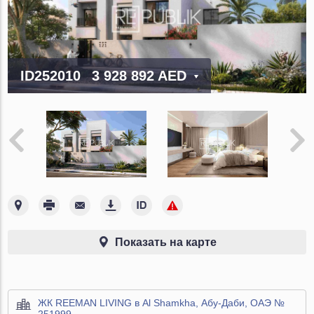
ID252010
3 928 892 AED
Показать на карте
ЖК REEMAN LIVING в Al Shamkha, Абу-Даби, ОАЭ №
251999