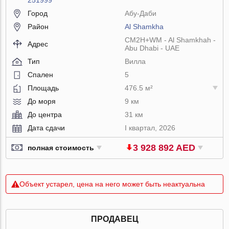
Город
Абу-Даби
Район
Al Shamkha
CM2H+WM - Al Shamkhah -
Адрес
Abu Dhabi - UAE
Тип
Вилла
Спален
5
Площадь
476.5 м²
До моря
9 км
До центра
31 км
Дата сдачи
I квартал, 2026
3 928 892 AED
полная стоимость
Объект устарел, цена на него может быть неактуальна
ПРОДАВЕЦ