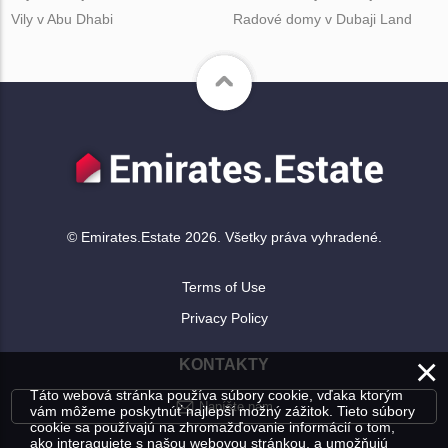
Vily v Abu Dhabi
Radové domy v Dubaji Land
© Emirates.Estate 2026. Všetky práva vyhradené.
Terms of Use
Privacy Policy
×
KONTAKTY
Táto webová stránka používa súbory cookie, vďaka ktorým
Napíšte nám
vám môžeme poskytnúť najlepší možný zážitok. Tieto súbory
cookie sa používajú na zhromažďovanie informácií o tom,
ako interagujete s našou webovou stránkou, a umožňujú