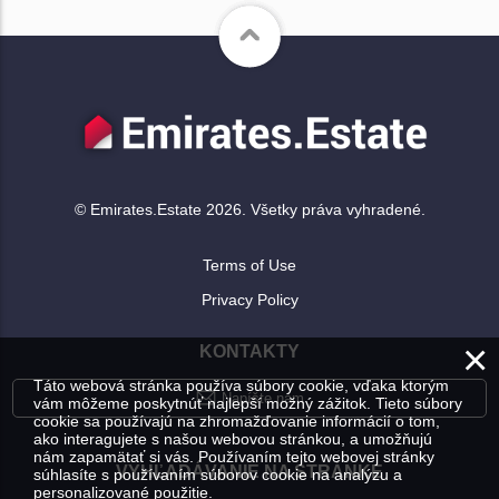
© Emirates.Estate 2026. Všetky práva vyhradené.
Terms of Use
Privacy Policy
×
KONTAKTY
Táto webová stránka používa súbory cookie, vďaka ktorým
Napíšte nám
vám môžeme poskytnúť najlepší možný zážitok. Tieto súbory
cookie sa používajú na zhromažďovanie informácií o tom,
ako interagujete s našou webovou stránkou, a umožňujú
nám zapamätať si vás. Používaním tejto webovej stránky
VYHĽADÁVANIE NA STRÁNKE
súhlasíte s používaním súborov cookie na analýzu a
personalizované použitie.