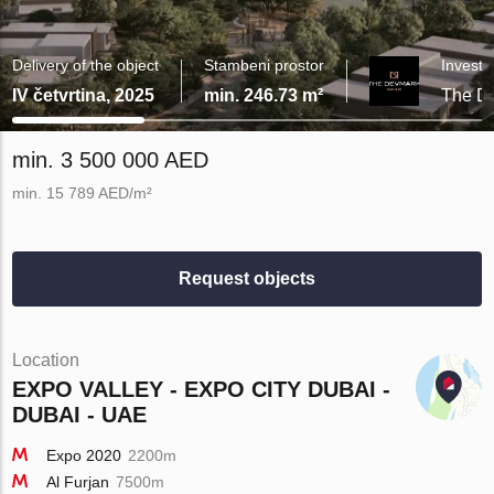
Delivery of the object
Stambeni prostor
Investit
IV četvrtina, 2025
min. 246.73 m²
The D
min. 3 500 000 AED
min. 15 789 AED/m²
Request objects
Location
EXPO VALLEY - EXPO CITY DUBAI -
DUBAI - UAE
Expo 2020
2200m
Al Furjan
7500m