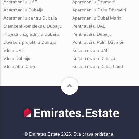
Apartmani u UAE
Apartmani u Džumeiri
Apartmani u Dubaija
Apartmani u Palm Džumeiri
Apartmani u centru Dubaija
Apartmani u Dubai Marini
Stambeni kompleks u Dubaiju
Penthausi u UAE
Projekti u izgradnji u Dubaiju
Penthausi u Dubaiju
Dovršeni projekti u Dubaiju
Penthausi u Palm Džumeiri
Vile u UAE
Kuće u nizu u UAE
Vile u Dubaiju
Kuće u nizu u Dubaiju
Vile u Abu Dabiju
Kuće u nizu u Dubai Land
© Emirates.Estate 2026. Sva prava pridržana.