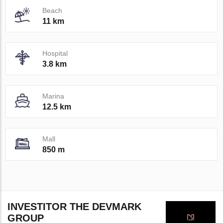
Beach
11 km
Hospital
3.8 km
Marina
12.5 km
Mall
850 m
INVESTITOR THE DEVMARK
GROUP