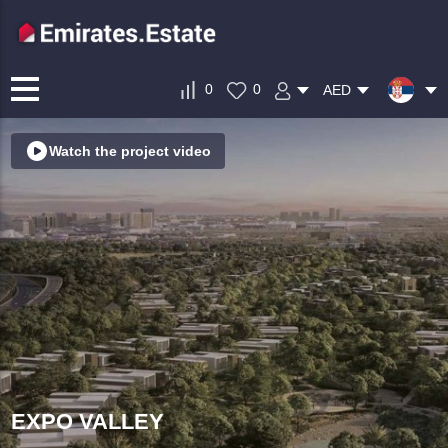
0
0
AED
Watch the project video
EXPO VALLEY