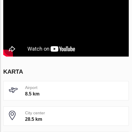
KARTA
Airport
8.5 km
City center
28.5 km