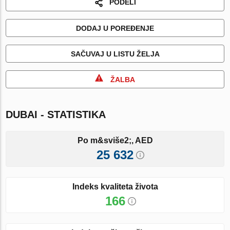
PODELI
DODAJ U POREĐENJE
SAČUVAJ U LISTU ŽELJA
ŽALBA
DUBAI - STATISTIKA
Po m&sviše2;, AED
25 632
Indeks kvaliteta života
166