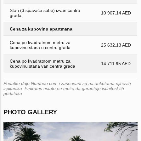
Stan (3 spavaće sobe) izvan centra
10 907.14 AED
grada
Cena za kupovinu apartmana
Cena po kvadratnom metru za
25 632.13 AED
kupovinu stana u centru grada
Cena po kvadratnom metru za
14 711.95 AED
kupovinu stana van centra grada
Podatke daje Numbeo.com i zasnovani su na anketama njihovih
ispitanika. Emirates.estate ne može da garantuje istinitost tih
podataka.
PHOTO GALLERY