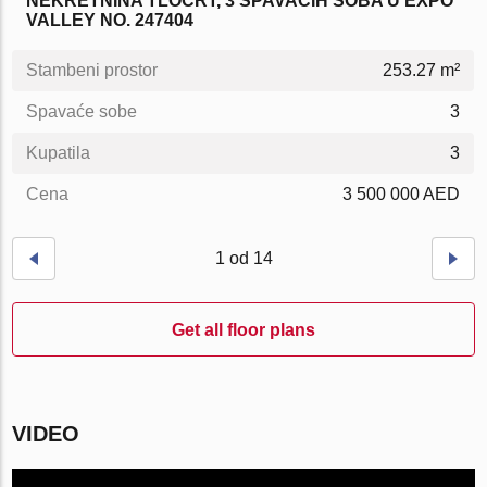
NEKRETNINA TLOCRT, 3 SPAVAĆIH SOBA U EXPO
VALLEY NO. 247404
Stambeni prostor
253.27 m²
Spavaće sobe
3
Kupatila
3
Cena
3 500 000 AED
1 od 14
Get all floor plans
VIDEO