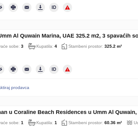
 Umm Al Quwain Marina, UAE 325.2 m2, 3 spavaćih so
aće sobe:
3
Kupatila:
4
Stambeni prostor:
325.2 m²
ktiraj prodavca
an u Coraline Beach Residences u Umm Al Quwain, 
aće sobe:
1
Kupatila:
1
Stambeni prostor:
60.36 m²
Ud