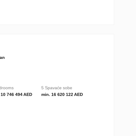
lan
drooms
5 Spavaće sobe
 10 746 494 AED
min. 16 620 122 AED