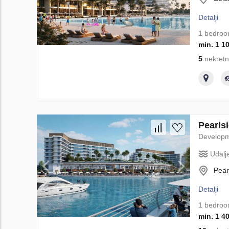
Detalji
1 bedro
min. 1 1
5
nekretn
Pearls
Develop
Udalj
Pear
Detalji
1 bedro
min. 1 4