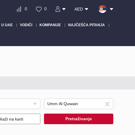
0
0
AED
 U UAE
VODIČI
KOMPANIJE
NAJČEŠĆA PITANJA
Pretraživanje
ikaži na karti