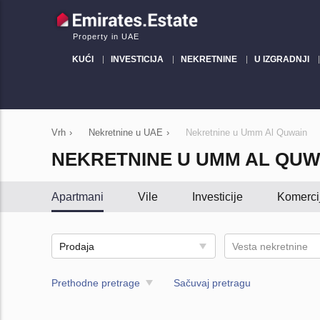
Property in UAE
KUĆI
INVESTICIJA
NEKRETNINE
U IZGRADNJI
Vrh
›
Nekretnine u UAE
›
Nekretnine u Umm Al Quwain
NEKRETNINE U UMM AL QUW
Apartmani
Vile
Investicije
Komerci
Prodaja
Vesta nekretnine
Prethodne pretrage
Sačuvaj pretragu