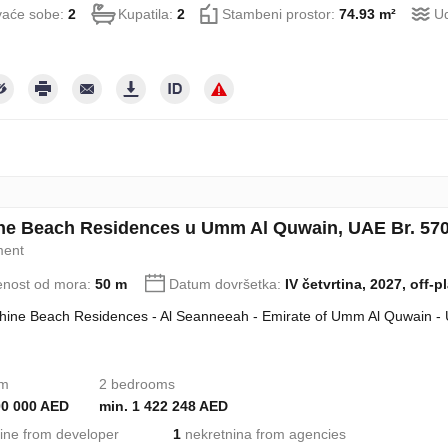
aće sobe:
2
Kupatila:
2
Stambeni prostor:
74.93 m²
Ud
ne Beach Residences u Umm Al Quwain, UAE Br. 57
ment
enost od mora:
50 m
Datum dovršetka:
IV četvrtina, 2027, off-p
hine Beach Residences - Al Seanneeah - Emirate of Umm Al Quwain -
om
2 bedrooms
00 000 AED
min. 1 422 248 AED
ine from developer
1
nekretnina from agencies