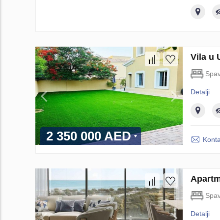
Vila u
Spav
Detalji
2 350 000 AED
Konta
Apartm
Spav
Detalji