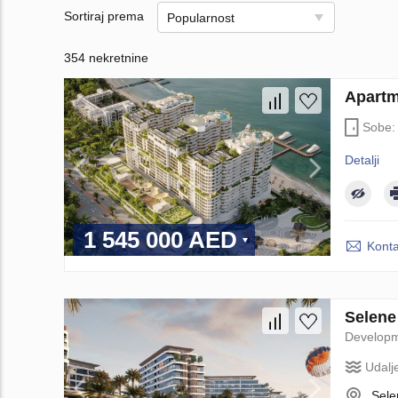
Sortiraj prema
Popularnost
354 nekretnine
Apartm
Sobe
Detalji
1 545 000 AED
Konta
Selene
Develop
Udalj
Sele