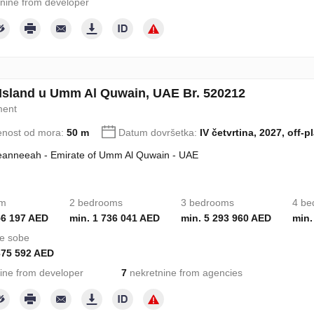
nine from developer
 Island u Umm Al Quwain, UAE Br. 520212
ment
enost od mora:
50 m
Datum dovršetka:
IV četvrtina, 2027, off-p
eanneeah - Emirate of Umm Al Quwain - UAE
om
2 bedrooms
3 bedrooms
4 be
56 197 AED
min. 1 736 041 AED
min. 5 293 960 AED
min.
e sobe
375 592 AED
ine from developer
7
nekretnine from agencies