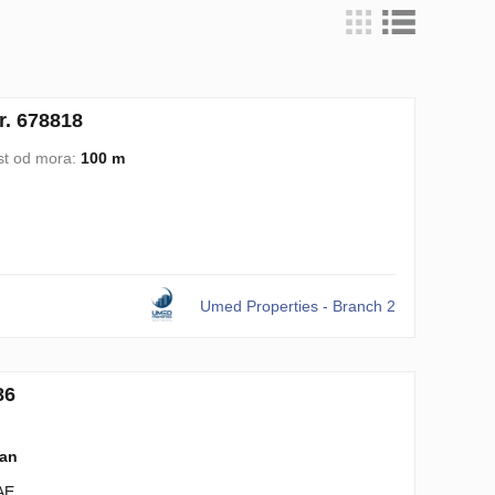
. 678818
st od mora:
100 m
Umed Properties - Branch 2
86
lan
AE