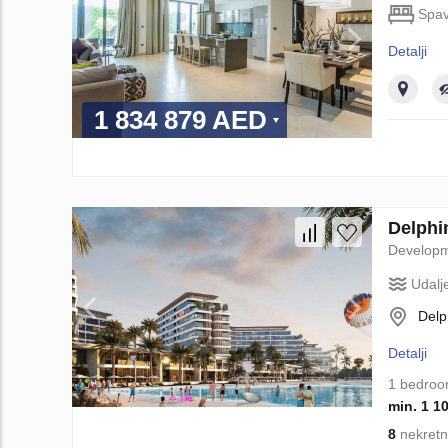
Spav
Detalji
1 834 879 AED
Delphi
Develop
Udalj
Delp
Detalji
1 bedro
min. 1 1
8
nekretn