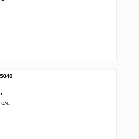
35046
an
- UAE