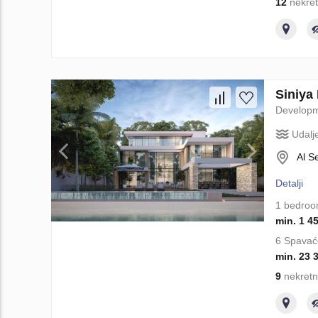
12
nekret
Siniya
Develop
Udalj
Al S
Detalji
1 bedro
min. 1 4
6 Spavać
min. 23 
9
nekretn