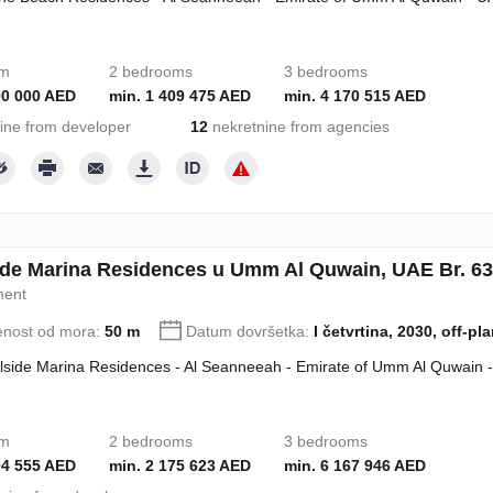
om
2 bedrooms
3 bedrooms
00 000 AED
min. 1 409 475 AED
min. 4 170 515 AED
ine from developer
12
nekretnine from agencies
ide Marina Residences u Umm Al Quwain, UAE Br. 6
ment
enost od mora:
50 m
Datum dovršetka:
I četvrtina, 2030, off-pl
lside Marina Residences - Al Seanneeah - Emirate of Umm Al Quwain 
om
2 bedrooms
3 bedrooms
04 555 AED
min. 2 175 623 AED
min. 6 167 946 AED