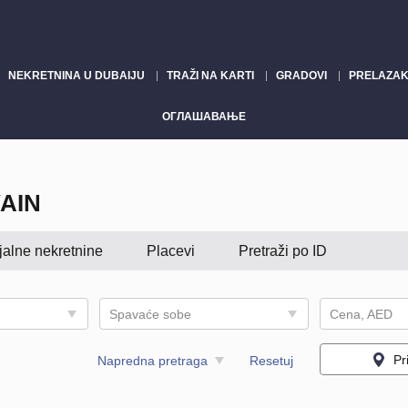
NEKRETNINA U DUBAIJU
TRAŽI NA KARTI
GRADOVI
PRELAZAK
ОГЛАШАВАЊЕ
AIN
jalne nekretnine
Placevi
Pretraži po ID
Spavaće sobe
Cena, AED
Pr
Napredna pretraga
Resetuj