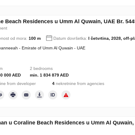
ne Beach Residences u Umm Al Quwain, UAE Br. 544
ment
enost od mora:
100 m
Datum dovršetka:
I četvrtina, 2028, off-p
eanneeah - Emirate of Umm Al Quwain - UAE
om
2 bedrooms
50 000 AED
min. 1 834 879 AED
ine from developer
4
nekretnine from agencies
an u Coraline Beach Residences u Umm Al Quwain, 