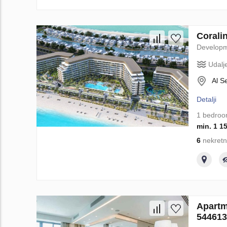
Corali
Develop
Udalj
Al S
Detalji
1 bedro
min. 1 1
6
nekretn
Apartm
544613