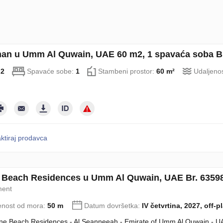
an u Umm Al Quwain, UAE 60 m2, 1 spavaća soba Br
:
2
Spavaće sobe:
1
Stambeni prostor:
60 m²
Udaljeno
ktiraj prodavca
 Beach Residences u Umm Al Quwain, UAE Br. 6359
ment
enost od mora:
50 m
Datum dovršetka:
IV četvrtina, 2027, off-p
ne Beach Residences - Al Seanneeah - Emirate of Umm Al Quwain - U