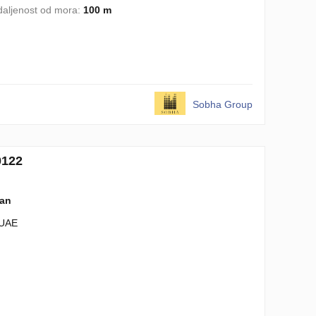
aljenost od mora:
100 m
Sobha Group
0122
lan
 UAE