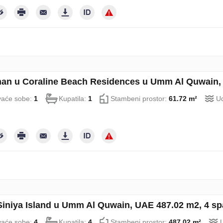
an u Coraline Beach Residences u Umm Al Quwain, 
aće sobe:
1
Kupatila:
1
Stambeni prostor:
61.72 m²
Ud
 Siniya Island u Umm Al Quwain, UAE 487.02 m2, 4 sp
aće sobe:
4
Kupatila:
4
Stambeni prostor:
487.02 m²