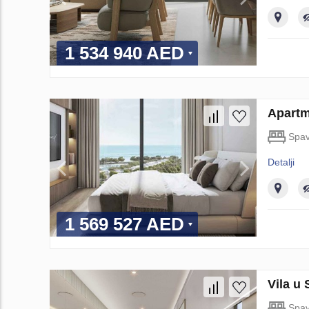
1 534 940 AED
Apartm
Spav
Detalji
1 569 527 AED
Vila u
Spav