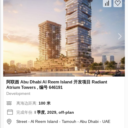
阿联酋 Abu Dhabi Al Reem Island 开发项目 Radiant
Atrium Towers , 编号 646191
Development
离海边距离:
100 米
完成年份:
I 季度, 2029, off-plan
Street - Al Reem Island - Tamouh - Abu Dhabi - UAE