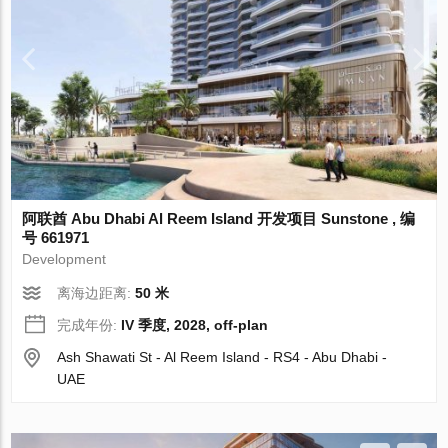
阿联酋 Abu Dhabi Al Reem Island 开发项目 Sunstone , 编
号 661971
Development
离海边距离:
50 米
完成年份:
IV 季度, 2028, off-plan
Ash Shawati St - Al Reem Island - RS4 - Abu Dhabi -
UAE