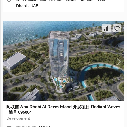
Dhabi - UAE
阿联酋 Abu Dhabi Al Reem Island 开发项目 Radiant Waves
, 编号 695864
Development