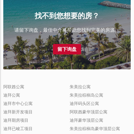
找不到您想要的房？
请留下询盘，最佳中介将帮助您找到完美的房源。
留下询盘
阿联酋公寓
朱美拉公寓
迪拜公寓
朱美拉棕榈岛公寓
迪拜市中心公寓
迪拜码头区公寓
迪拜新开发项目
阿联酋豪华顶层公寓
迪拜期房项目
迪拜豪华顶层公寓
迪拜已峻工项目
朱美拉棕榈岛豪华顶层公寓