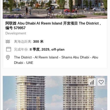
阿联酋 Abu Dhabi Al Reem Island 开发项目 The District ,
编号 579957
Development
离海边距离:
300 米
完成年份:
II 季度, 2029, off-plan
The District - Al Reem Island - Shams Abu Dhabi - Abu
Dhabi - UAE