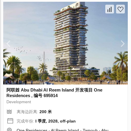
阿联酋 Abu Dhabi Al Reem Island 开发项目 One
Residences , 编号 695914
Development
离海边距离:
200 米
完成年份:
I 季度, 2028, off-plan
One Residences - Al Reem Island - Tamouh - Abu