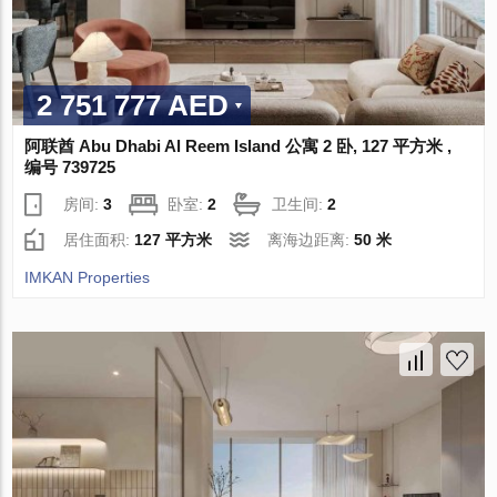
2 751 777 AED
阿联酋 Abu Dhabi Al Reem Island 公寓 2 卧, 127 平方米 ,
编号 739725
房间:
3
卧室:
2
卫生间:
2
居住面积:
127 平方米
离海边距离:
50 米
IMKAN Properties