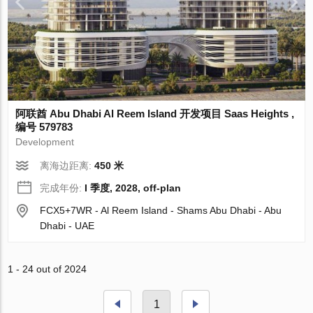
阿联酋 Abu Dhabi Al Reem Island 开发项目 Saas Heights ,
编号 579783
Development
离海边距离:
450 米
完成年份:
I 季度, 2028, off-plan
FCX5+7WR - Al Reem Island - Shams Abu Dhabi - Abu
Dhabi - UAE
1 - 24 out of 2024
1