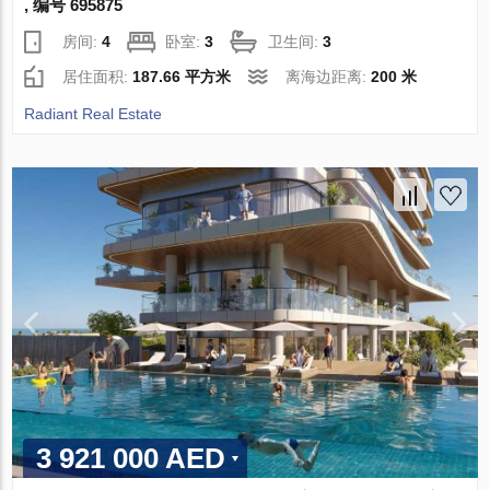
, 编号 695875
房间:
4
卧室:
3
卫生间:
3
居住面积:
187.66 平方米
离海边距离:
200 米
Radiant Real Estate
3 921 000 AED