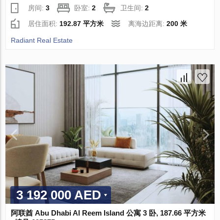
房间:
3
卧室:
2
卫生间:
2
居住面积:
192.87 平方米
离海边距离:
200 米
Radiant Real Estate
3 192 000 AED
阿联酋 Abu Dhabi Al Reem Island 公寓 3 卧, 187.66 平方米