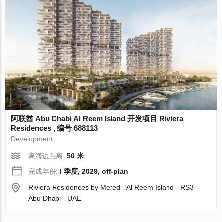
阿联酋 Abu Dhabi Al Reem Island 开发项目 Riviera
Residences , 编号 688113
Development
离海边距离:
50 米
完成年份:
I 季度, 2029, off-plan
Riviera Residences by Mered - Al Reem Island - RS3 -
Abu Dhabi - UAE