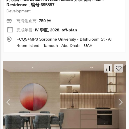
Residence , 编号 695897
Development
离海边距离:
750 米
完成年份:
IV 季度, 2028, off-plan
FCQ5+MP8 Sorbonne University - Bilshuʹoum St - Al
Reem Island - Tamouh - Abu Dhabi - UAE