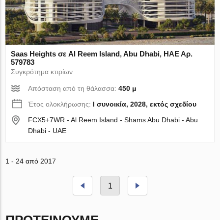
Saas Heights σε Al Reem Island, Abu Dhabi, ΗΑΕ Αρ.
579783
Συγκρότημα κτιρίων
Απόσταση από τη θάλασσα:
450 μ
Έτος ολοκλήρωσης:
I συνοικία, 2028, εκτός σχεδίου
FCX5+7WR - Al Reem Island - Shams Abu Dhabi - Abu
Dhabi - UAE
1 - 24 από 2017
1