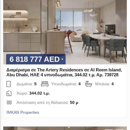
6 818 777 AED
Διαμέρισμα σε The Artery Residences σε Al Reem Island,
Abu Dhabi, ΗΑΕ 4 υπνοδωμάτια, 344.02 τ.μ. Αρ. 739728
Δωμάτια:
5
Υπνοδωμάτια:
4
Μπάνια:
4
Χώρο:
344.02 τ.μ.
Απόσταση από τη θάλασσα:
50 μ
IMKAN Properties