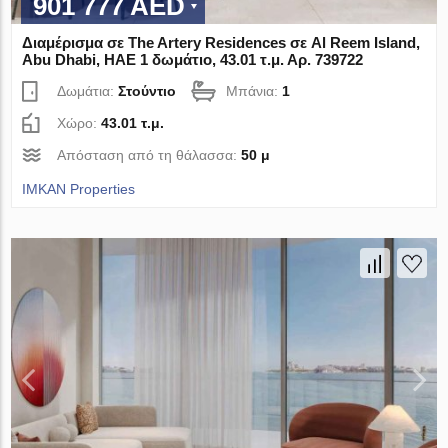
901 777 AED
Διαμέρισμα σε The Artery Residences σε Al Reem Island,
Abu Dhabi, ΗΑΕ 1 δωμάτιο, 43.01 τ.μ. Αρ. 739722
Δωμάτια:
Στούντιο
Μπάνια:
1
Χώρο:
43.01 τ.μ.
Απόσταση από τη θάλασσα:
50 μ
IMKAN Properties