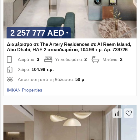
2 257 777 AED
Διαμέρισμα σε The Artery Residences σε Al Reem Island,
Abu Dhabi, ΗΑΕ 2 υπνοδωμάτια, 104.98 τ.μ. Αρ. 739726
Δωμάτια:
3
Υπνοδωμάτια:
2
Μπάνια:
2
Χώρο:
104.98 τ.μ.
Απόσταση από τη θάλασσα:
50 μ
IMKAN Properties