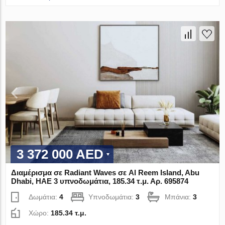
3 372 000 AED
Διαμέρισμα σε Radiant Waves σε Al Reem Island, Abu
Dhabi, ΗΑΕ 3 υπνοδωμάτια, 185.34 τ.μ. Αρ. 695874
Δωμάτια:
4
Υπνοδωμάτια:
3
Μπάνια:
3
Χώρο:
185.34 τ.μ.