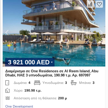
3 921 000 AED
Διαμέρισμα σε One Residences σε Al Reem Island, Abu
Dhabi, ΗΑΕ 3 υπνοδωμάτια, 190.98 τ.μ. Αρ. 697097
Δωμάτια:
4
Υπνοδωμάτια:
3
Μπάνια:
3
Χώρο:
190.98 τ.μ.
Απόσταση από τη θάλασσα:
200 μ
One Development