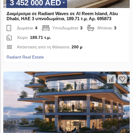
3 452 000 AED
Διαμέρισμα σε Radiant Waves σε Al Reem Island, Abu
Dhabi, ΗΑΕ 3 υπνοδωμάτια, 189.71 τ.μ. Αρ. 695873
Δωμάτια:
4
Υπνοδωμάτια:
3
Μπάνια:
3
Χώρο:
189.71 τ.μ.
Απόσταση από τη θάλασσα:
200 μ
Radiant Real Estate