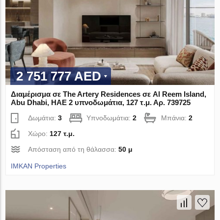
2 751 777 AED
Διαμέρισμα σε The Artery Residences σε Al Reem Island,
Abu Dhabi, ΗΑΕ 2 υπνοδωμάτια, 127 τ.μ. Αρ. 739725
Δωμάτια:
3
Υπνοδωμάτια:
2
Μπάνια:
2
Χώρο:
127 τ.μ.
Απόσταση από τη θάλασσα:
50 μ
IMKAN Properties