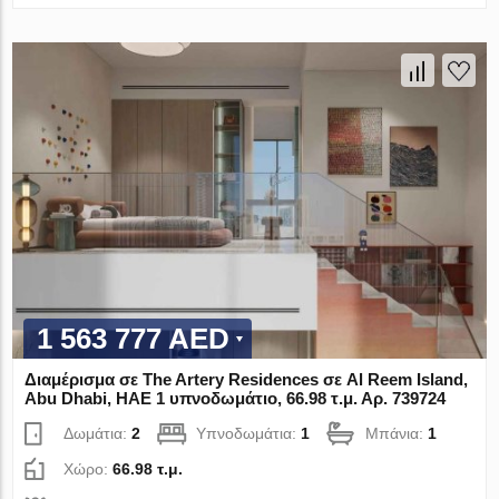
1 563 777 AED
Διαμέρισμα σε The Artery Residences σε Al Reem Island,
Abu Dhabi, ΗΑΕ 1 υπνοδωμάτιο, 66.98 τ.μ. Αρ. 739724
Δωμάτια:
2
Υπνοδωμάτια:
1
Μπάνια:
1
Χώρο:
66.98 τ.μ.