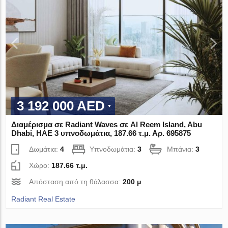
3 192 000 AED
Διαμέρισμα σε Radiant Waves σε Al Reem Island, Abu
Dhabi, ΗΑΕ 3 υπνοδωμάτια, 187.66 τ.μ. Αρ. 695875
Δωμάτια:
4
Υπνοδωμάτια:
3
Μπάνια:
3
Χώρο:
187.66 τ.μ.
Απόσταση από τη θάλασσα:
200 μ
Radiant Real Estate