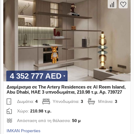
4 352 777 AED
Διαμέρισμα σε The Artery Residences σε Al Reem Island,
Abu Dhabi, ΗΑΕ 3 υπνοδωμάτια, 210.98 τ.μ. Αρ. 739727
Δωμάτια:
4
Υπνοδωμάτια:
3
Μπάνια:
3
Χώρο:
210.98 τ.μ.
Απόσταση από τη θάλασσα:
50 μ
IMKAN Properties