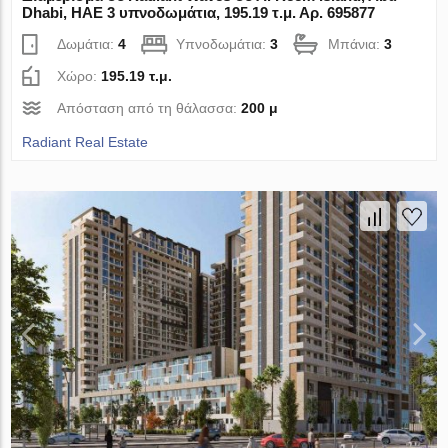
Dhabi, ΗΑΕ 3 υπνοδωμάτια, 195.19 τ.μ. Αρ. 695877
Δωμάτια:
4
Υπνοδωμάτια:
3
Μπάνια:
3
Χώρο:
195.19 τ.μ.
Απόσταση από τη θάλασσα:
200 μ
Radiant Real Estate