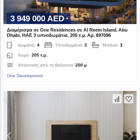
3 949 000 AED
Διαμέρισμα σε One Residences σε Al Reem Island, Abu
Dhabi, ΗΑΕ 3 υπνοδωμάτια, 205 τ.μ. Αρ. 697096
Δωμάτια:
4
Υπνοδωμάτια:
3
Μπάνια:
3
Χώρο:
205 τ.μ.
Απόσταση από τη θάλασσα:
200 μ
One Development