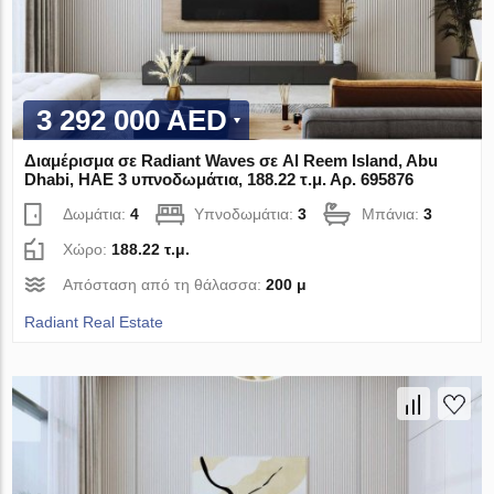
3 292 000 AED
Διαμέρισμα σε Radiant Waves σε Al Reem Island, Abu
Dhabi, ΗΑΕ 3 υπνοδωμάτια, 188.22 τ.μ. Αρ. 695876
Δωμάτια:
4
Υπνοδωμάτια:
3
Μπάνια:
3
Χώρο:
188.22 τ.μ.
Απόσταση από τη θάλασσα:
200 μ
Radiant Real Estate