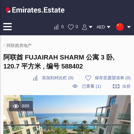
0
0
AED
阿联酋房地产
阿联酋 FUJAIRAH SHARM 公寓 3 卧,
120.7 平方米 , 编号 588402
添加到对比栏
(
0
)
保存至愿望清单
(
0
)
已查看 (1)
出价
889