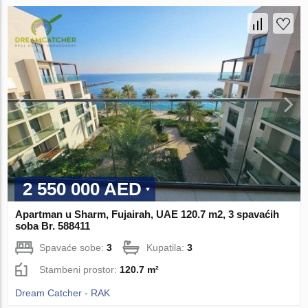
2 550 000 AED
Apartman u Sharm, Fujairah, UAE 120.7 m2, 3 spavaćih
soba Br. 588411
Spavaće sobe:
3
Kupatila:
3
Stambeni prostor:
120.7 m²
Dream Catcher - RAK