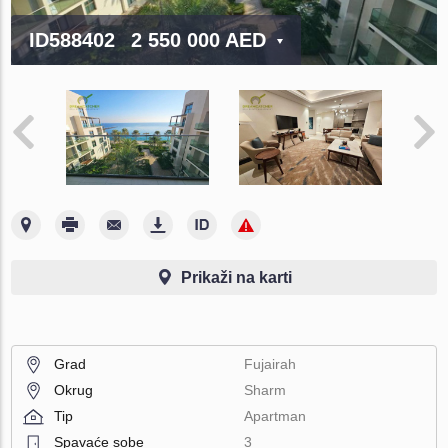
ID588402
2 550 000 AED
Prikaži na karti
Grad
Fujairah
Okrug
Sharm
Tip
Apartman
Spavaće sobe
3