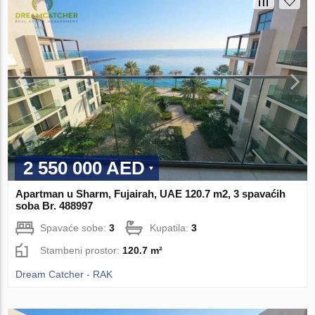
2 550 000 AED
Apartman u Sharm, Fujairah, UAE 120.7 m2, 3 spavaćih
soba Br. 488997
Spavaće sobe:
3
Kupatila:
3
Stambeni prostor:
120.7 m²
Dream Catcher - RAK