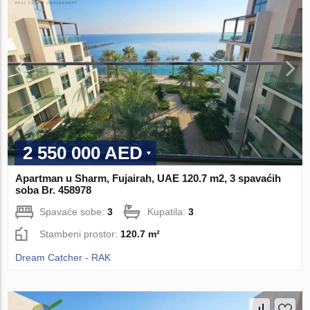
2 550 000 AED
Apartman u Sharm, Fujairah, UAE 120.7 m2, 3 spavaćih
soba Br. 458978
Spavaće sobe:
3
Kupatila:
3
Stambeni prostor:
120.7 m²
Dream Catcher - RAK