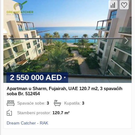
2 550 000 AED
Apartman u Sharm, Fujairah, UAE 120.7 m2, 3 spavaćih
soba Br. 512454
Spavaće sobe:
3
Kupatila:
3
Stambeni prostor:
120.7 m²
Dream Catcher - RAK