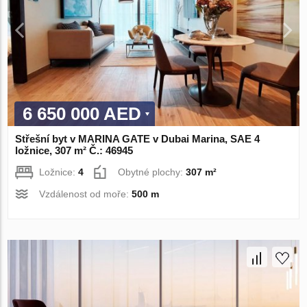
6 650 000 AED
Střešní byt v MARINA GATE v Dubai Marina, SAE 4
ložnice, 307 m² Č.: 46945
Ložnice:
4
Obytné plochy:
307 m²
Vzdálenost od moře:
500 m