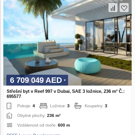
6 709 049 AED
Střešní byt v Reef 997 v Dubai, SAE 3 ložnice, 236 m² Č.:
695577
Pokoje:
4
Ložnice:
3
Koupelny:
3
Obytné plochy:
236 m²
Vzdálenost od moře:
600 m