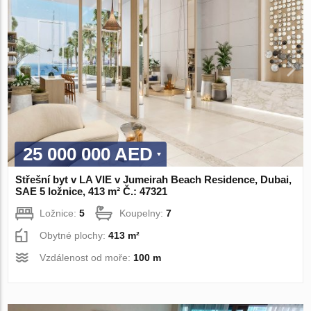
25 000 000 AED
Střešní byt v LA VIE v Jumeirah Beach Residence, Dubai,
SAE 5 ložnice, 413 m² Č.: 47321
Ložnice:
5
Koupelny:
7
Obytné plochy:
413 m²
Vzdálenost od moře:
100 m