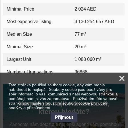
Minimal Price
2 024 AED
Most expensive listing
3 130 254 657 AED
Median Size
77 m²
Minimal Size
20 m²
Largest Unit
1 088 060 m²
Number of transactions
96868
×
Tato stránka používá soubory cookie, aby vám mohla
nabídnout to nejlepší. Soubory cookie jsou používány pro
sběr informací o vaší komunikaci s naší webovou stránkou a
pomáhají nám si vás zapamatovat. Používáním této webové
Nemůžete najít nemovitosti,
stránky souhlasíte s použitím souborů cookie pro účely
analýzy a přizpůsobení.
kterou hledáte?
Přijmout
Zanechte nám dotaz a ti nejlepší agenti vám pomohou