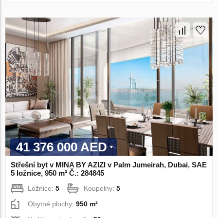
41 376 000 AED
Střešní byt v MINA BY AZIZI v Palm Jumeirah, Dubai, SAE
5 ložnice, 950 m² Č.: 284845
Ložnice:
5
Koupelny:
5
Obytné plochy:
950 m²