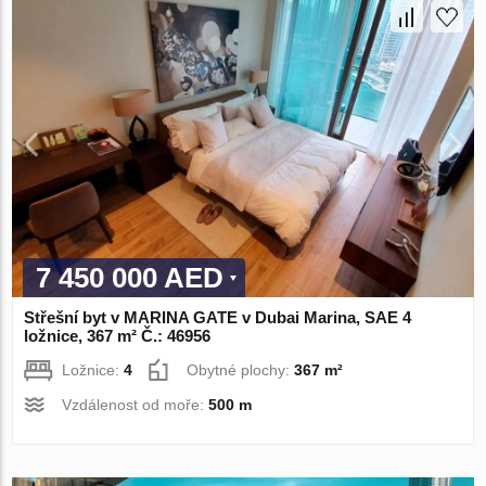
7 450 000 AED
Střešní byt v MARINA GATE v Dubai Marina, SAE 4
ložnice, 367 m² Č.: 46956
Ložnice:
4
Obytné plochy:
367 m²
Vzdálenost od moře:
500 m