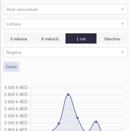
Druh nemovitosti
Ložnice
3 měsíce
6 měsíců
1 rok
Všechno
Regiony
Dubai