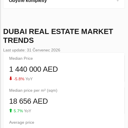
Obytné komplexy
DUBAI
REAL ESTATE MARKET
TRENDS
Last update: 31 Červenec 2026
Median Price
1 440 000 AED
-5.8%
YoY
Median price per m² (sqm)
18 656 AED
5.7%
YoY
Average price