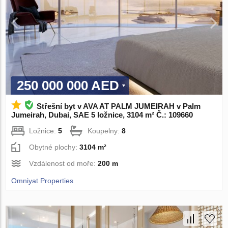
250 000 000 AED
Střešní byt v AVA AT PALM JUMEIRAH v Palm
Jumeirah, Dubai, SAE 5 ložnice, 3104 m² Č.: 109660
Ložnice:
5
Koupelny:
8
Obytné plochy:
3104 m²
Vzdálenost od moře:
200 m
Omniyat Properties