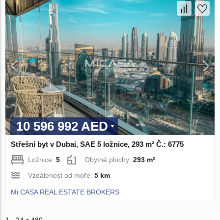
10 596 992 AED
Střešní byt v Dubai, SAE 5 ložnice, 293 m² Č.: 6775
Ložnice:
5
Obytné plochy:
293 m²
Vzdálenost od moře:
5 km
Mi CASA REAL ESTATE BROKERS