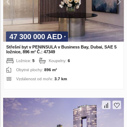
47 300 000 AED
Střešní byt v PENINSULA v Business Bay, Dubai, SAE 5
ložnice, 896 m² Č.: 47349
Ložnice:
5
Koupelny:
6
Obytné plochy:
896 m²
Vzdálenost od moře:
3.7 km