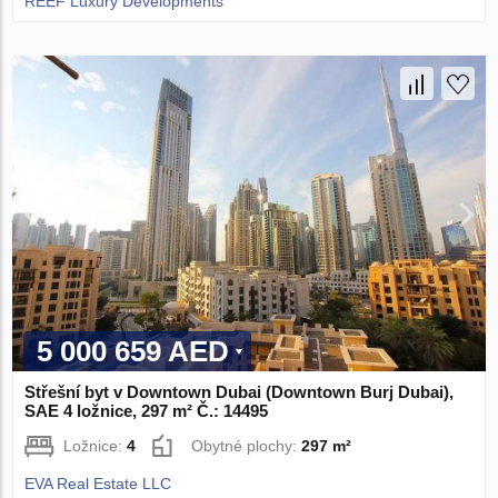
REEF Luxury Developments
5 000 659 AED
Střešní byt v Downtown Dubai (Downtown Burj Dubai),
SAE 4 ložnice, 297 m² Č.: 14495
Ložnice:
4
Obytné plochy:
297 m²
EVA Real Estate LLC