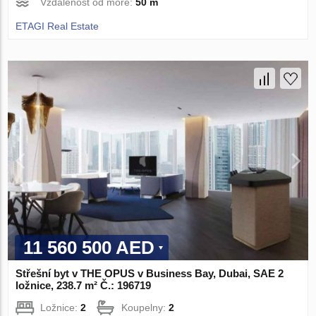
Vzdálenost od moře:
50 m
ETAGI Real Estate
11 560 500 AED
Střešní byt v THE OPUS v Business Bay, Dubai, SAE 2
ložnice, 238.7 m² Č.: 196719
Ložnice:
2
Koupelny:
2