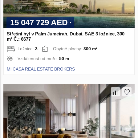
15 047 729 AED
Střešní byt v Palm Jumeirah, Dubai, SAE 3 ložnice, 300
m² Č.: 6677
Ložnice:
3
Obytné plochy:
300 m²
Vzdálenost od moře:
50 m
Mi CASA REAL ESTATE BROKERS