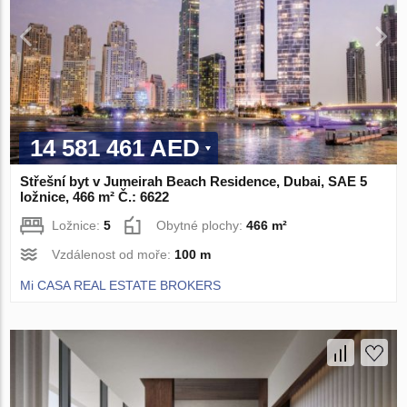
14 581 461 AED
Střešní byt v Jumeirah Beach Residence, Dubai, SAE 5
ložnice, 466 m² Č.: 6622
Ložnice:
5
Obytné plochy:
466 m²
Vzdálenost od moře:
100 m
Mi CASA REAL ESTATE BROKERS