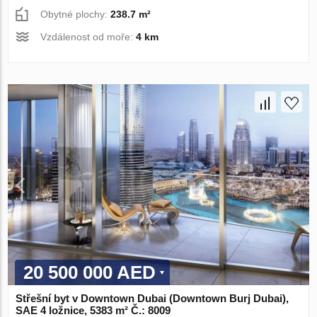
Obytné plochy:
238.7 m²
Vzdálenost od moře:
4 km
20 500 000 AED
Střešní byt v Downtown Dubai (Downtown Burj Dubai),
SAE 4 ložnice, 5383 m² Č.: 8009