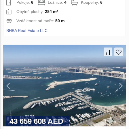
Pokoje:
6
Ložnice:
4
Koupelny:
6
Obytné plochy:
284 m²
Vzdálenost od moře:
50 m
BHBA Real Estate LLC
43 659 608 AED