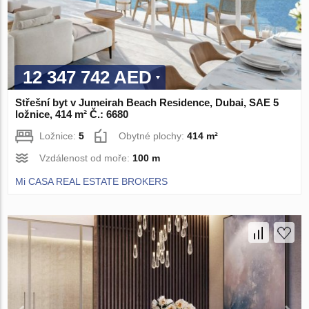
12 347 742 AED
Střešní byt v Jumeirah Beach Residence, Dubai, SAE 5
ložnice, 414 m² Č.: 6680
Ložnice:
5
Obytné plochy:
414 m²
Vzdálenost od moře:
100 m
Mi CASA REAL ESTATE BROKERS