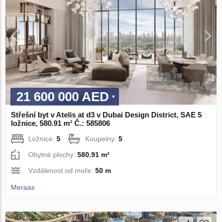
21 600 000 AED
Střešní byt v Atelis at d3 v Dubai Design District, SAE 5
ložnice, 580.91 m² Č.: 585806
Ložnice:
5
Koupelny:
5
Obytné plochy:
580.91 m²
Vzdálenost od moře:
50 m
Meraas