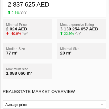
2 837 625 AED
2.1%
YoY
Minimal Price
Most expensive listing
2 024 AED
3 130 254 657 AED
-40.9%
YoY
22.9%
YoY
Median Size
Minimal Size
77 m²
20 m²
Maximum size
1 088 060 m²
REALESTATE MARKET OVERVIEW
Average price