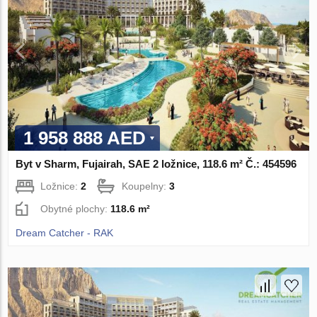
1 958 888 AED
Byt v Sharm, Fujairah, SAE 2 ložnice, 118.6 m² Č.: 454596
Ložnice:
2
Koupelny:
3
Obytné plochy:
118.6 m²
Dream Catcher - RAK