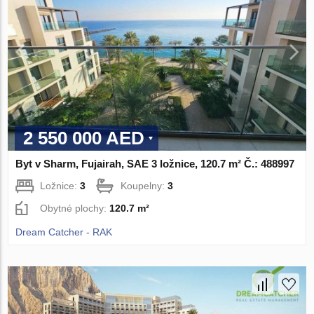
2 550 000 AED
Byt v Sharm, Fujairah, SAE 3 ložnice, 120.7 m² Č.: 488997
Ložnice:
3
Koupelny:
3
Obytné plochy:
120.7 m²
Dream Catcher - RAK