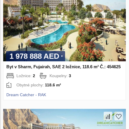
1 978 888 AED
Byt v Sharm, Fujairah, SAE 2 ložnice, 118.6 m² Č.: 454625
Ložnice:
2
Koupelny:
3
Obytné plochy:
118.6 m²
Dream Catcher - RAK