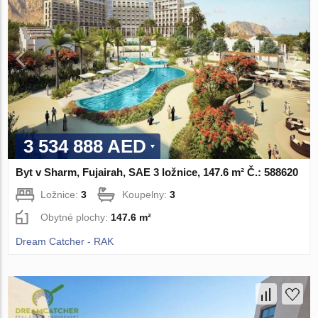
3 534 888 AED
Byt v Sharm, Fujairah, SAE 3 ložnice, 147.6 m² Č.: 588620
Ložnice:
3
Koupelny:
3
Obytné plochy:
147.6 m²
Dream Catcher - RAK