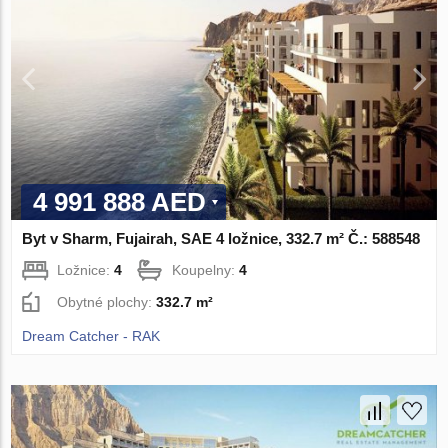
4 991 888 AED
Byt v Sharm, Fujairah, SAE 4 ložnice, 332.7 m² Č.: 588548
Ložnice:
4
Koupelny:
4
Obytné plochy:
332.7 m²
Dream Catcher - RAK