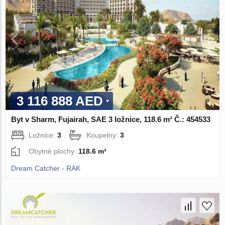
3 116 888 AED
Byt v Sharm, Fujairah, SAE 3 ložnice, 118.6 m² Č.: 454533
Ložnice:
3
Koupelny:
3
Obytné plochy:
118.6 m²
Dream Catcher - RAK