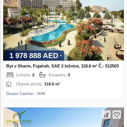
1 978 888 AED
Byt v Sharm, Fujairah, SAE 2 ložnice, 118.6 m² Č.: 512503
Ložnice:
2
Koupelny:
3
Obytné plochy:
118.6 m²
Dream Catcher - RAK