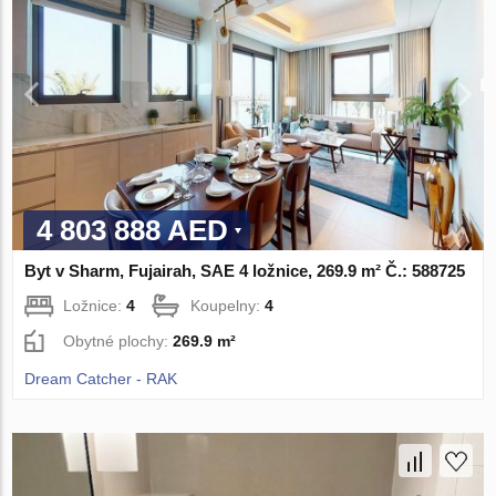
4 803 888 AED
Byt v Sharm, Fujairah, SAE 4 ložnice, 269.9 m² Č.: 588725
Ložnice:
4
Koupelny:
4
Obytné plochy:
269.9 m²
Dream Catcher - RAK