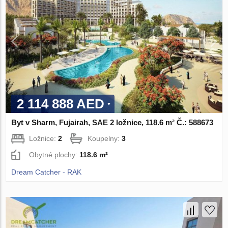
2 114 888 AED
Byt v Sharm, Fujairah, SAE 2 ložnice, 118.6 m² Č.: 588673
Ložnice:
2
Koupelny:
3
Obytné plochy:
118.6 m²
Dream Catcher - RAK