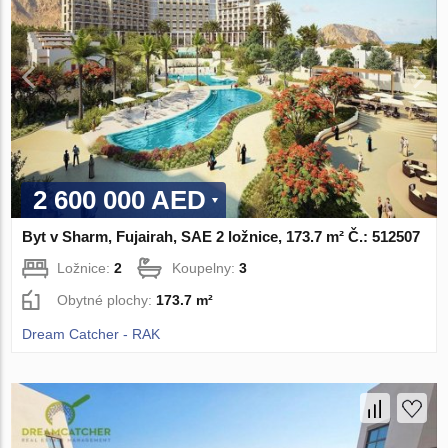
2 600 000 AED
Byt v Sharm, Fujairah, SAE 2 ložnice, 173.7 m² Č.: 512507
Ložnice:
2
Koupelny:
3
Obytné plochy:
173.7 m²
Dream Catcher - RAK