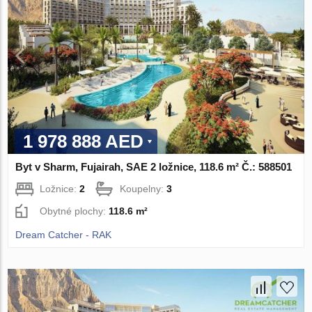
1 978 888 AED
Byt v Sharm, Fujairah, SAE 2 ložnice, 118.6 m² Č.: 588501
Ložnice:
2
Koupelny:
3
Obytné plochy:
118.6 m²
Dream Catcher - RAK