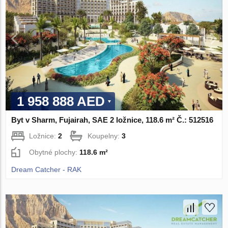
1 958 888 AED
Byt v Sharm, Fujairah, SAE 2 ložnice, 118.6 m² Č.: 512516
Ložnice:
2
Koupelny:
3
Obytné plochy:
118.6 m²
Dream Catcher - RAK