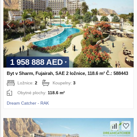
1 958 888 AED
Byt v Sharm, Fujairah, SAE 2 ložnice, 118.6 m² Č.: 588443
Ložnice:
2
Koupelny:
3
Obytné plochy:
118.6 m²
Dream Catcher - RAK