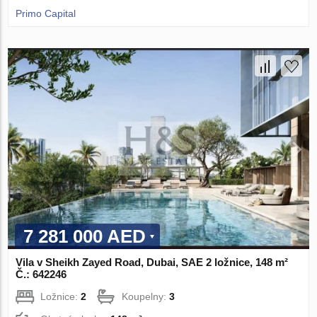
Primo Capital
7 281 000 AED
Vila v Sheikh Zayed Road, Dubai, SAE 2 ložnice, 148 m²
Č.: 642246
Ložnice:
2
Koupelny:
3