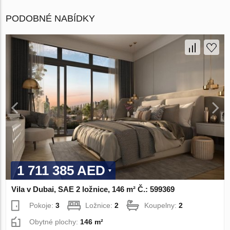
PODOBNÉ NABÍDKY
1 711 385 AED
Vila v Dubai, SAE 2 ložnice, 146 m² Č.: 599369
Pokoje:
3
Ložnice:
2
Koupelny:
2
Obytné plochy:
146 m²