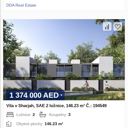
DDA Real Estate
1 374 000 AED
Vila v Sharjah, SAE 2 ložnice, 146.23 m² Č.: 194549
Ložnice:
2
Koupelny:
3
Obytné plochy:
146.23 m²