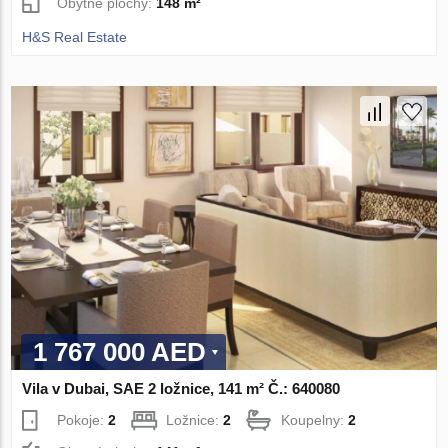
Obytné plochy:
148 m²
H&S Real Estate
1 767 000 AED
Vila v Dubai, SAE 2 ložnice, 141 m² Č.: 640080
Pokoje:
2
Ložnice:
2
Koupelny:
2