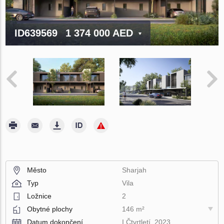
ID639569
1 374 000 AED
Město
Sharjah
Typ
Vila
Ložnice
2
Obytné plochy
146 m²
Datum dokončení
I Čtvrtletí, 2023