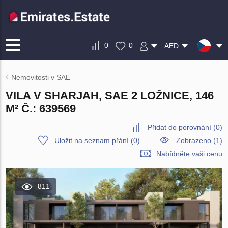
0
0
AED
Nemovitosti v SAE
VILA V SHARJAH, SAE 2 LOŽNICE, 146
M² Č.: 639569
Přidat do porovnání
(
0
)
Uložit na seznam přání
(
0
)
Zobrazeno (1)
Nabídněte vaši cenu
811