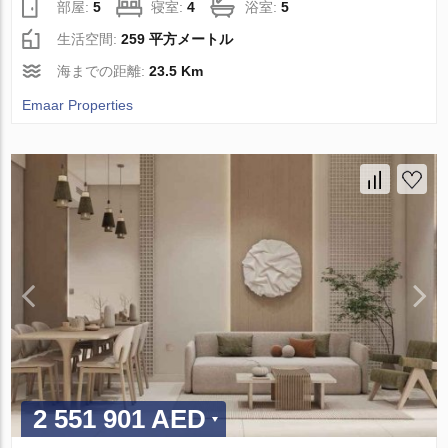
部屋:
5
寝室:
4
浴室:
5
生活空間:
259 平方メートル
海までの距離:
23.5 Km
Emaar Properties
2 551 901 AED