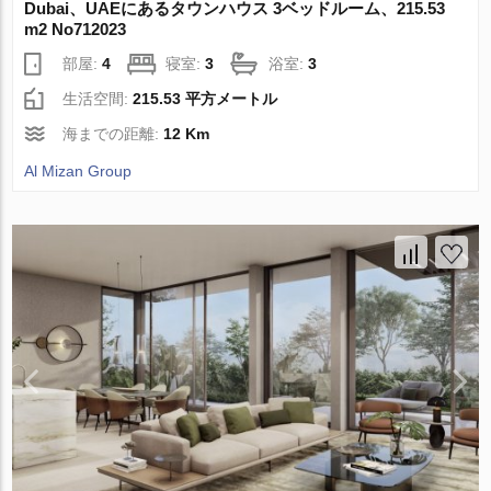
Dubai、UAEにあるタウンハウス 3ベッドルーム、215.53
m2 No712023
部屋:
4
寝室:
3
浴室:
3
生活空間:
215.53 平方メートル
海までの距離:
12 Km
Al Mizan Group