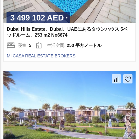
3 499 102 AED
Dubai Hills Estate、Dubai、UAEにあるタウンハウス 5ベ
ッドルーム、253 m2 No6674
寝室:
5
生活空間:
253 平方メートル
Mi CASA REAL ESTATE BROKERS