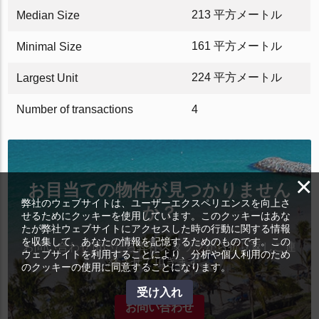
213 平方メートル
Median Size
161 平方メートル
Minimal Size
224 平方メートル
Largest Unit
Number of transactions
4
×
お目当ての物件が見つかりません
弊社のウェブサイトは、ユーザーエクスペリエンスを向上さ
か？
せるためにクッキーを使用しています。このクッキーはあな
たが弊社ウェブサイトにアクセスした時の行動に関する情報
を収集して、あなたの情報を記憶するためのものです。この
お問い合わせ頂いたら弊社スタッフから折り返しご連
ウェブサイトを利用することにより、分析や個人利用のため
絡させて頂きます。
のクッキーの使用に同意することになります。
受け入れ
お問い合わせ