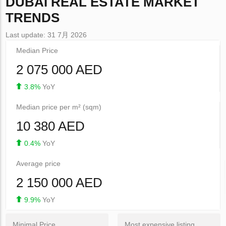
DUBAI
REAL ESTATE MARKET
TRENDS
Last update: 31 7月 2026
Median Price
2 075 000 AED
3.8%
YoY
Median price per m² (sqm)
10 380 AED
0.4%
YoY
Average price
2 150 000 AED
9.9%
YoY
Minimal Price
Most expensive listing