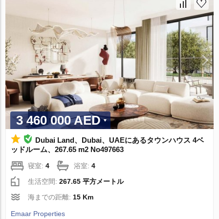
3 460 000 AED
Dubai Land、Dubai、UAEにあるタウンハウス 4ベ
ッドルーム、267.65 m2 No497663
寝室:
4
浴室:
4
生活空間:
267.65 平方メートル
海までの距離:
15 Km
Emaar Properties