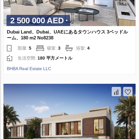
2 500 000 AED
Dubai Land、Dubai、UAEにあるタウンハウス 3ベッドル
ーム、180 m2 No8238
部屋:
5
寝室:
3
浴室:
4
生活空間:
180 平方メートル
BHBA Real Estate LLC