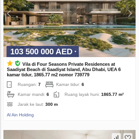
103 500 000 AED
Vila di Four Seasons Private Residences at
Saadiyat Beach di Saadiyat Island, Abu Dhabi, UEA 6
kamar tidur, 1865.77 m2 nomor 739779
Ruangan:
7
Kamar tidur:
6
Kamar mandi:
6
Ruang layak huni:
1865.77 m²
Jarak ke laut:
300 m
Al Ain Holding