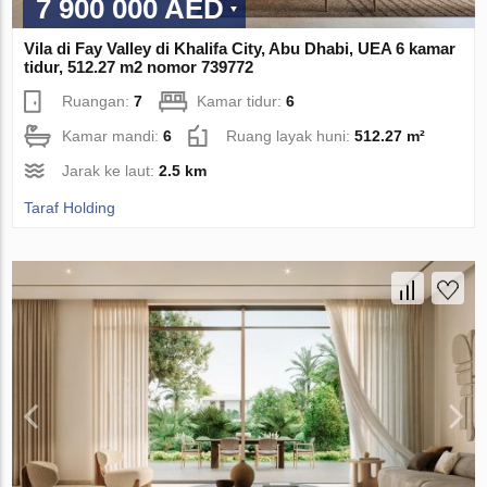
7 900 000 AED
Vila di Fay Valley di Khalifa City, Abu Dhabi, UEA 6 kamar
tidur, 512.27 m2 nomor 739772
Ruangan:
7
Kamar tidur:
6
Kamar mandi:
6
Ruang layak huni:
512.27 m²
Jarak ke laut:
2.5 km
Taraf Holding