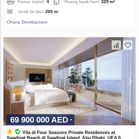
Kamar mandi:
4
Ruang layak huni:
329 m²
Jarak ke laut:
200 m
Ohana Development
69 900 000 AED
Vila di Four Seasons Private Residences at
Saadiyat Beach di Saadiyat Island, Abu Dhabi, UEA 5