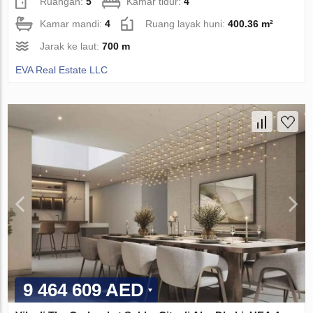
Ruangan:
5
Kamar tidur:
4
Kamar mandi:
4
Ruang layak huni:
400.36 m²
Jarak ke laut:
700 m
EVA Real Estate LLC
9 464 609 AED