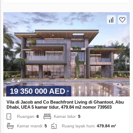
19 350 000 AED
Vila di Jacob and Co Beachfront Living di Ghantoot, Abu
Dhabi, UEA 5 kamar tidur, 479.84 m2 nomor 739503
Ruangan:
6
Kamar tidur:
5
Kamar mandi:
5
Ruang layak huni:
479.84 m²