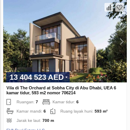
13 404 523 AED
Vila di The Orchard at Sobha City di Abu Dhabi, UEA 6
kamar tidur, 593 m2 nomor 706214
Ruangan:
7
Kamar tidur:
6
Kamar mandi:
6
Ruang layak huni:
593 m²
Jarak ke laut:
700 m