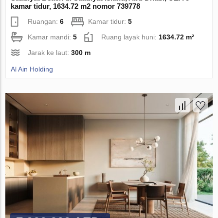
kamar tidur, 1634.72 m2 nomor 739778
Ruangan:
6
Kamar tidur:
5
Kamar mandi:
5
Ruang layak huni:
1634.72 m²
Jarak ke laut:
300 m
Al Ain Holding