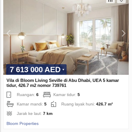
7 613 000 AED
Vila di Bloom Living Seville di Abu Dhabi, UEA 5 kamar
tidur, 426.7 m2 nomor 739761
Ruangan:
6
Kamar tidur:
5
Kamar mandi:
5
Ruang layak huni:
426.7 m²
Jarak ke laut:
7 km
Bloom Properties