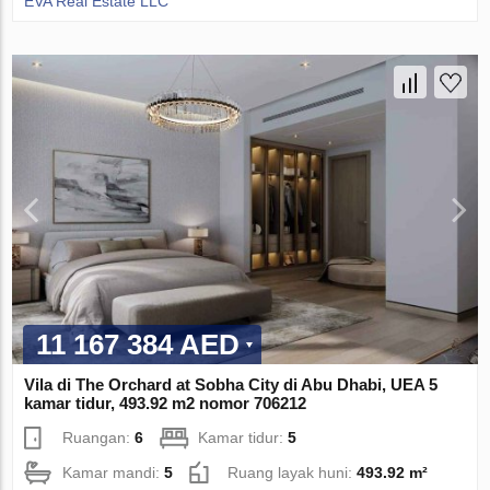
EVA Real Estate LLC
11 167 384 AED
Vila di The Orchard at Sobha City di Abu Dhabi, UEA 5
kamar tidur, 493.92 m2 nomor 706212
Ruangan:
6
Kamar tidur:
5
Kamar mandi:
5
Ruang layak huni:
493.92 m²