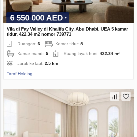
6 550 000 AED
Vila di Fay Valley di Khalifa City, Abu Dhabi, UEA 5 kamar
tidur, 422.34 m2 nomor 739771
Ruangan:
6
Kamar tidur:
5
Kamar mandi:
5
Ruang layak huni:
422.34 m²
Jarak ke laut:
2.5 km
Taraf Holding