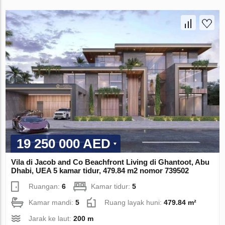
19 250 000 AED
Vila di Jacob and Co Beachfront Living di Ghantoot, Abu
Dhabi, UEA 5 kamar tidur, 479.84 m2 nomor 739502
Ruangan:
6
Kamar tidur:
5
Kamar mandi:
5
Ruang layak huni:
479.84 m²
Jarak ke laut:
200 m