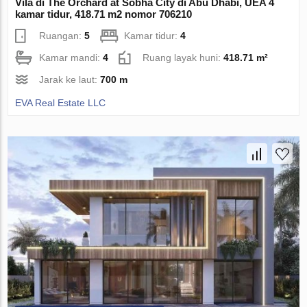
Vila di The Orchard at Sobha City di Abu Dhabi, UEA 4
kamar tidur, 418.71 m2 nomor 706210
Ruangan:
5
Kamar tidur:
4
Kamar mandi:
4
Ruang layak huni:
418.71 m²
Jarak ke laut:
700 m
EVA Real Estate LLC