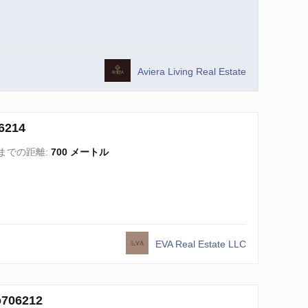
Aviera Living Real Estate
214
までの距離:
700 メートル
EVA Real Estate LLC
06212