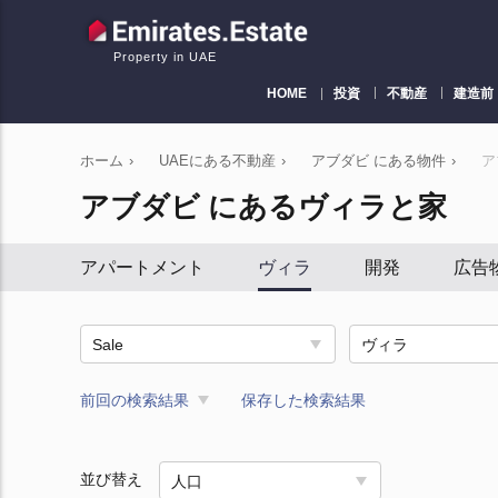
Property in UAE
HOME
投資
不動産
建造前
ホーム
›
UAEにある不動産
›
アブダビ にある物件
›
ア
アブダビ にあるヴィラと家
アパートメント
ヴィラ
開発
広告
Sale
ヴィラ
前回の検索結果
保存した検索結果
並び替え
人口