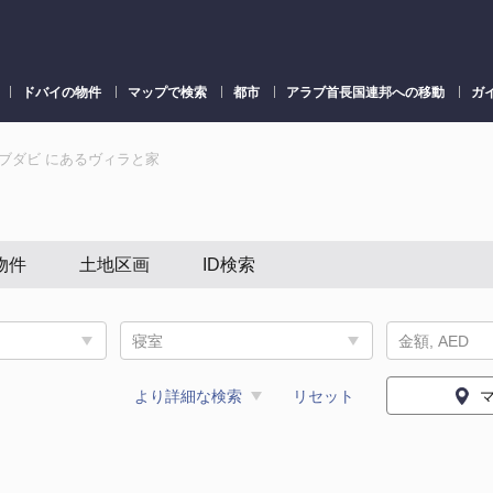
ドバイの物件
マップで検索
都市
アラブ首長国連邦への移動
ガ
ブダビ にあるヴィラと家
物件
土地区画
ID検索
寝室
金額, AED
より詳細な検索
リセット