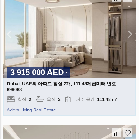
3 915 000 AED
Dubai, UAE의 아파트 침실 2개, 111.48제곱미터 번호
699068
침실:
2
욕실:
3
거주 공간:
111.48 m²
Aviera Living Real Estate