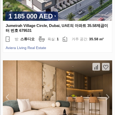
1 185 000 AED
Jumeirah Village Circle, Dubai, UAE의 아파트 35.58제곱미
터 번호 679531
방:
스튜디오
욕실:
1
거주 공간:
35.58 m²
Aviera Living Real Estate