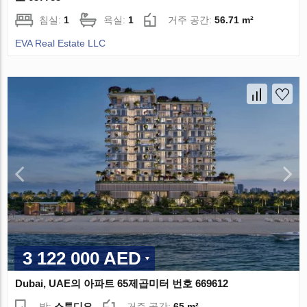
침실:
1
욕실:
1
거주 공간:
56.71 m²
EVA Real Estate LLC
3 122 000 AED
Dubai, UAE의 아파트 65제곱미터 번호 669612
방:
스튜디오
거주 공간:
65 m²