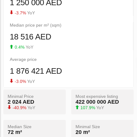
1 250 000 AED
-3.7%
YoY
Median price per m² (sqm)
18 516 AED
0.4%
YoY
Average price
1 876 421 AED
-3.0%
YoY
Minimal Price
Most expensive listing
2 024 AED
422 000 000 AED
-40.9%
YoY
107.9%
YoY
Median Size
Minimal Size
72 m²
20 m²