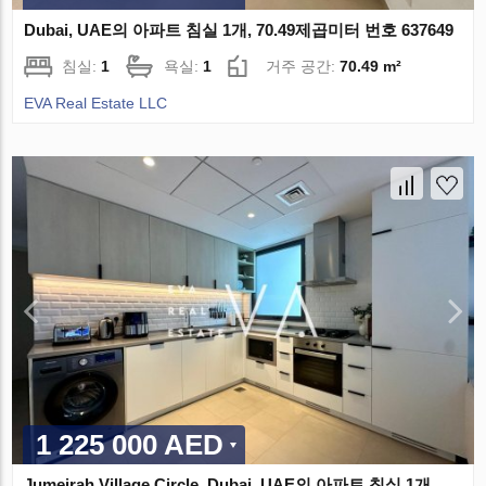
Dubai, UAE의 아파트 침실 1개, 70.49제곱미터 번호 637649
침실:
1
욕실:
1
거주 공간:
70.49 m²
EVA Real Estate LLC
1 225 000 AED
Jumeirah Village Circle, Dubai, UAE의 아파트 침실 1개,