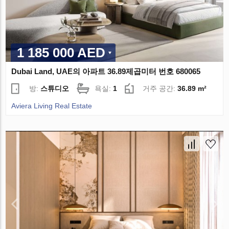
1 185 000 AED
Dubai Land, UAE의 아파트 36.89제곱미터 번호 680065
방:
스튜디오
욕실:
1
거주 공간:
36.89 m²
Aviera Living Real Estate