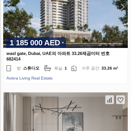
1 185 000 AED
wasl gate, Dubai, UAE의 아파트 33.26제곱미터 번호
682414
방:
스튜디오
욕실:
1
거주 공간:
33.26 m²
Aviera Living Real Estate