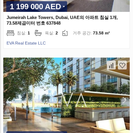
1 199 000 AED
Jumeirah Lake Towers, Dubai, UAE의 아파트 침실 1개,
73.58제곱미터 번호 637848
침실:
1
욕실:
2
거주 공간:
73.58 m²
EVA Real Estate LLC