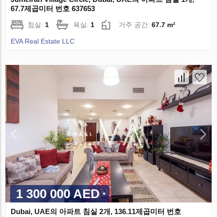
67.7제곱미터 번호 637653
침실:
1
욕실:
1
거주 공간:
67.7 m²
EVA Real Estate LLC
1 300 000 AED
Dubai, UAE의 아파트 침실 2개, 136.11제곱미터 번호