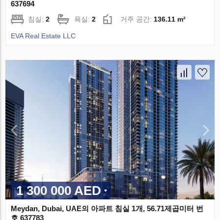
637694
침실:
2
욕실:
2
거주 공간:
136.11 m²
EVA Real Estate LLC
1 300 000 AED
Meydan, Dubai, UAE의 아파트 침실 1개, 56.71제곱미터 번
호 637783