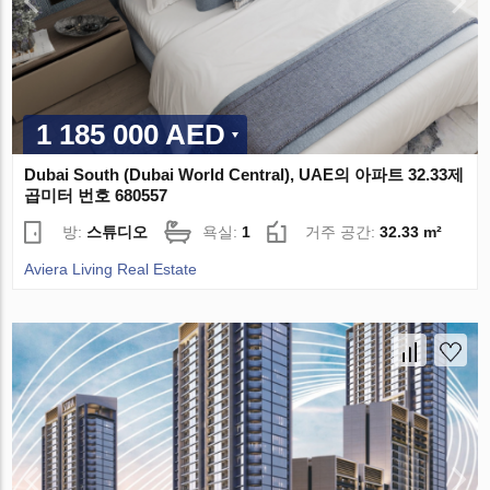
1 185 000 AED
Dubai South (Dubai World Central), UAE의 아파트 32.33제
곱미터 번호 680557
방:
스튜디오
욕실:
1
거주 공간:
32.33 m²
Aviera Living Real Estate