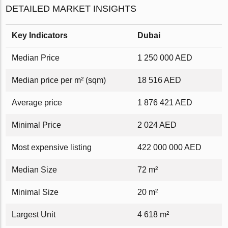
DETAILED MARKET INSIGHTS
Key Indicators
Dubai
Median Price
1 250 000 AED
Median price per m² (sqm)
18 516 AED
Average price
1 876 421 AED
Minimal Price
2 024 AED
Most expensive listing
422 000 000 AED
Median Size
72 m²
Minimal Size
20 m²
Largest Unit
4 618 m²