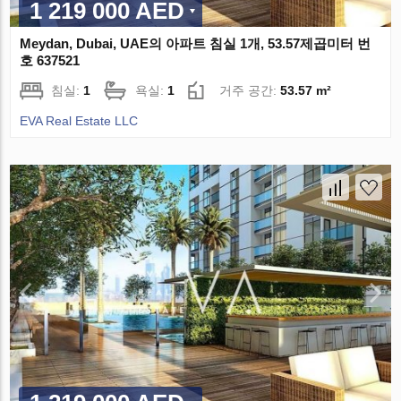
1 219 000 AED
Meydan, Dubai, UAE의 아파트 침실 1개, 53.57제곱미터 번
호 637521
침실:
1
욕실:
1
거주 공간:
53.57 m²
EVA Real Estate LLC