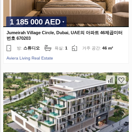
1 185 000 AED
Jumeirah Village Circle, Dubai, UAE의 아파트 46제곱미터
번호 670203
방:
스튜디오
욕실:
1
거주 공간:
46 m²
Aviera Living Real Estate