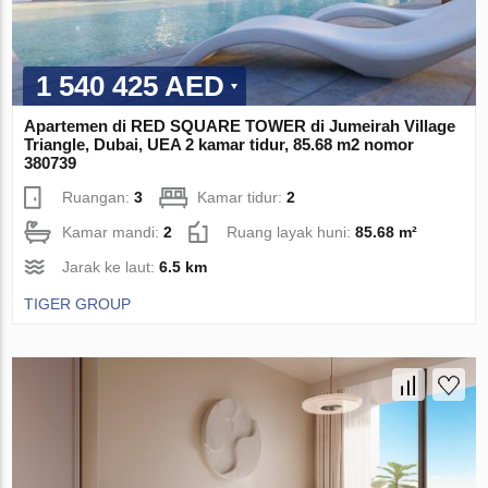
1 540 425 AED
Apartemen di RED SQUARE TOWER di Jumeirah Village
Triangle, Dubai, UEA 2 kamar tidur, 85.68 m2 nomor
380739
Ruangan:
3
Kamar tidur:
2
Kamar mandi:
2
Ruang layak huni:
85.68 m²
Jarak ke laut:
6.5 km
TIGER GROUP