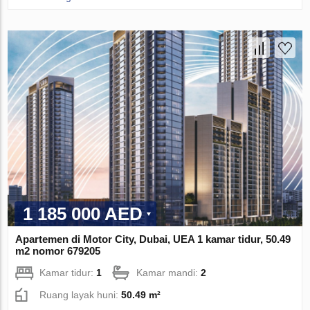
1 185 000 AED
Apartemen di Motor City, Dubai, UEA 1 kamar tidur, 50.49
m2 nomor 679205
Kamar tidur:
1
Kamar mandi:
2
Ruang layak huni:
50.49 m²