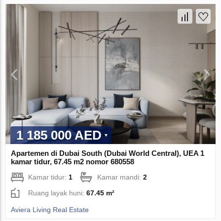
1 185 000 AED
Apartemen di Dubai South (Dubai World Central), UEA 1
kamar tidur, 67.45 m2 nomor 680558
Kamar tidur:
1
Kamar mandi:
2
Ruang layak huni:
67.45 m²
Aviera Living Real Estate