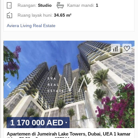
Ruangan:
Studio
Kamar mandi:
1
Ruang layak huni:
34.65 m²
Aviera Living Real Estate
1 170 000 AED
Apartemen di Jumeirah Lake Towers, Dubai, UEA 1 kamar