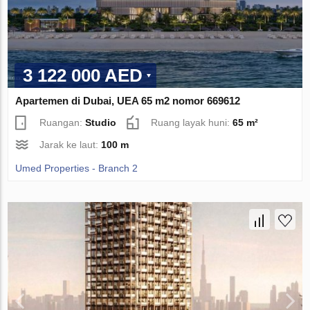
3 122 000 AED
Apartemen di Dubai, UEA 65 m2 nomor 669612
Ruangan:
Studio
Ruang layak huni:
65 m²
Jarak ke laut:
100 m
Umed Properties - Branch 2