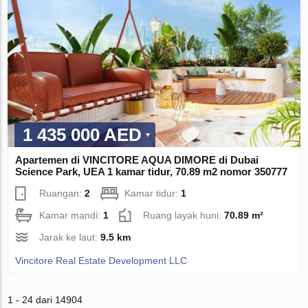
1 435 000 AED
Apartemen di VINCITORE AQUA DIMORE di Dubai
Science Park, UEA 1 kamar tidur, 70.89 m2 nomor 350777
Ruangan:
2
Kamar tidur:
1
Kamar mandi:
1
Ruang layak huni:
70.89 m²
Jarak ke laut:
9.5 km
Vincitore Real Estate Development LLC
1 - 24 dari 14904