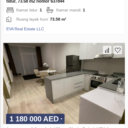
tidur, 73.58 m2 nomor 637844
Kamar tidur:
1
Kamar mandi:
1
Ruang layak huni:
73.58 m²
EVA Real Estate LLC
1 180 000 AED