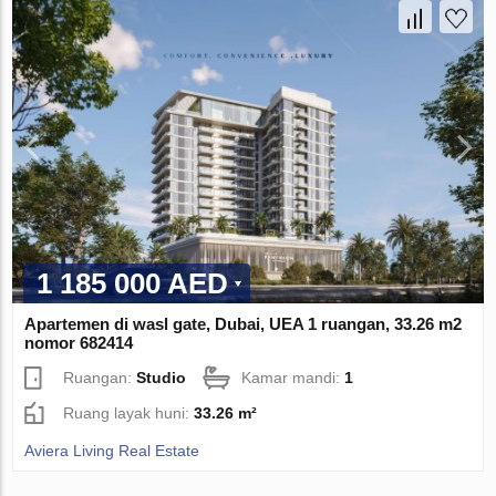
1 185 000 AED
Apartemen di wasl gate, Dubai, UEA 1 ruangan, 33.26 m2
nomor 682414
Ruangan:
Studio
Kamar mandi:
1
Ruang layak huni:
33.26 m²
Aviera Living Real Estate