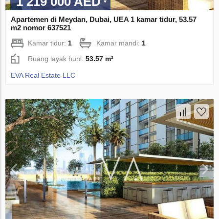
1 219 000 AED
Apartemen di Meydan, Dubai, UEA 1 kamar tidur, 53.57
m2 nomor 637521
Kamar tidur:
1
Kamar mandi:
1
Ruang layak huni:
53.57 m²
EVA Real Estate LLC