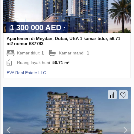
1 300 000 AED
Apartemen di Meydan, Dubai, UEA 1 kamar tidur, 56.71
m2 nomor 637783
Kamar tidur:
1
Kamar mandi:
1
Ruang layak huni:
56.71 m²
EVA Real Estate LLC