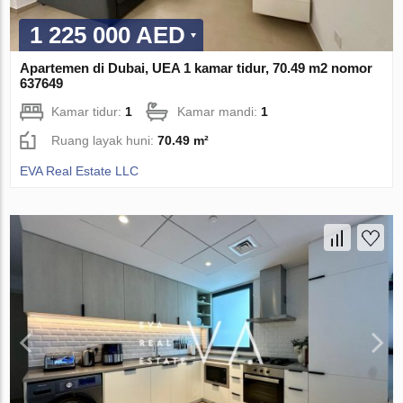
1 225 000 AED
Apartemen di Dubai, UEA 1 kamar tidur, 70.49 m2 nomor
637649
Kamar tidur:
1
Kamar mandi:
1
Ruang layak huni:
70.49 m²
EVA Real Estate LLC