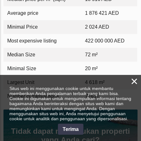
Average price
1 876 421 AED
Minimal Price
2 024 AED
Most expensive listing
422 000 000 AED
Median Size
72 m²
Minimal Size
20 m²
×
Largest Unit
4 618 m²
Situs web ini menggunakan cookie untuk membantu
memberikan Anda pengalaman terbaik yang kami bisa.
Number of transactions
77631
Cookie ini digunakan untuk mengumpulkan informasi tentang
bagaimana Anda berinteraksi dengan situs web kami dan
memungkinkan kami untuk mengingat Anda. Dengan
menggunakan situs web ini, Anda menyetujui penggunaan
cookie untuk analitik dan penggunaan yang dipersonalisasi.
Terima
Tidak dapat menemukan properti
yang Anda cari?