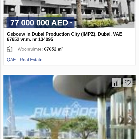
77 000 000 AED
Gebouw in Dubai Production City (IMPZ), Dubai, VAE
67652 vr.m. nr 134095
Woonruimte:
67652 m²
QAE - Real Estate