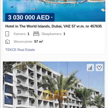
3 030 000 AED
Hotel in The World Islands, Dubai, VAE 57 vr.m. nr 457635
Kamers:
1
Slaapkamers:
1
Woonruimte:
57 m²
TEKCE Real Estate