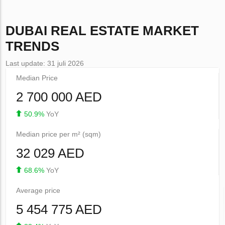
DUBAI
REAL ESTATE MARKET
TRENDS
Last update: 31 juli 2026
Median Price
2 700 000 AED
50.9%
YoY
Median price per m² (sqm)
32 029 AED
68.6%
YoY
Average price
5 454 775 AED