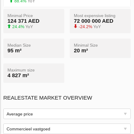
88.4%
YoY
Minimal Price
Most expensive listing
124 371 AED
72 000 000 AED
24.4%
YoY
-24.2%
YoY
Median Size
Minimal Size
95 m²
20 m²
Maximum size
4 827 m²
REALESTATE MARKET OVERVIEW
Average price
Commercieel vastgoed