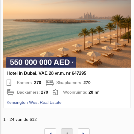
550 000 000 AED
Hotel in Dubai, VAE 28 vr.m. nr 647295
Kamers:
270
Slaapkamers:
270
Badkamers:
270
Woonruimte:
28 m²
Kensington West Real Estate
1 - 24 van de 612