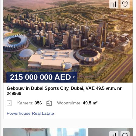
215 000 000 AED
Gebouw in Dubai Sports City, Dubai, VAE 49.5 vr.m. nr
249969
Kamers:
356
Woonruimte:
49.5 m²
Powerhouse Real Estate