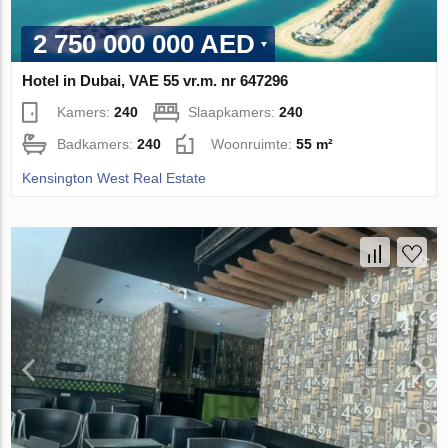
2 750 000 000 AED
Hotel in Dubai, VAE 55 vr.m. nr 647296
Kamers:
240
Slaapkamers:
240
Badkamers:
240
Woonruimte:
55 m²
Kensington West Real Estate