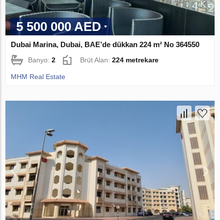
5 500 000 AED
Dubai Marina, Dubai, BAE’de dükkan 224 m² No 364550
Banyo:
2
Brüt Alan:
224 metrekare
MHM Real Estate