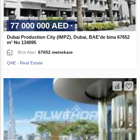
77 000 000 AED
Dubai Production City (IMPZ), Dubai, BAE’de bina 67652
m² No 134095
Brüt Alan:
67652 metrekare
QAE - Real Estate