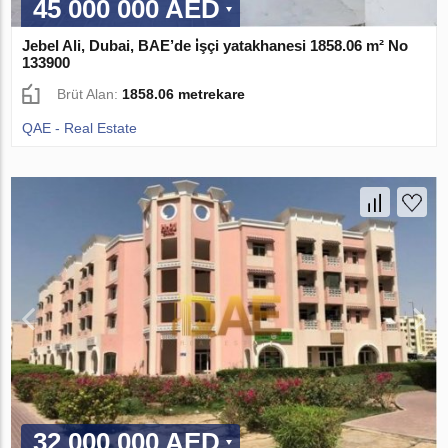
45 000 000 AED
Jebel Ali, Dubai, BAE’de i̇şçi yatakhanesi 1858.06 m² No
133900
Brüt Alan:
1858.06 metrekare
QAE - Real Estate
32 000 000 AED