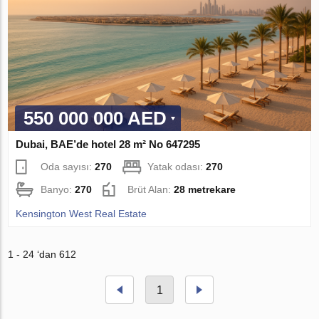
550 000 000 AED
Dubai, BAE’de hotel 28 m² No 647295
Oda sayısı:
270
Yatak odası:
270
Banyo:
270
Brüt Alan:
28 metrekare
Kensington West Real Estate
1 - 24 ‘dan 612
1