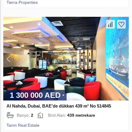
Tierra Properties
1 300 000 AED
Al Nahda, Dubai, BAE’de dükkan 439 m² No 514845
Banyo:
2
Brüt Alan:
439 metrekare
Tamn Real Estate