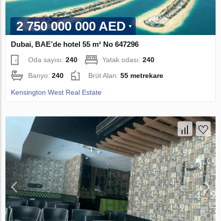
2 750 000 000 AED
Dubai, BAE’de hotel 55 m² No 647296
Oda sayısı:
240
Yatak odası:
240
Banyo:
240
Brüt Alan:
55 metrekare
Kensington West Real Estate