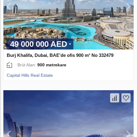
49 000 000 AED
Burj Khalifa, Dubai, BAE’de ofis 900 m² No 332479
Brüt Alan:
900 metrekare
Capital Hills Real Estate