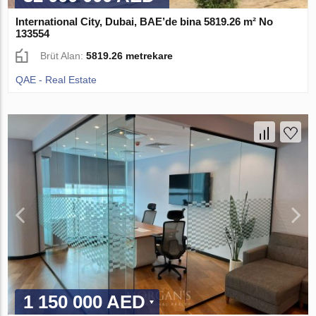
International City, Dubai, BAE’de bina 5819.26 m² No
133554
Brüt Alan:
5819.26 metrekare
QAE - Real Estate
1 150 000 AED