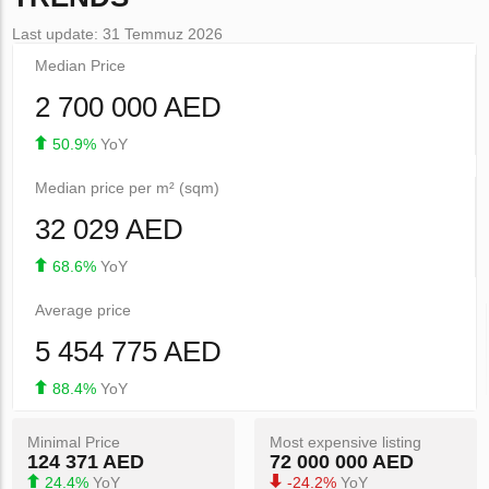
Last update: 31 Temmuz 2026
Median Price
2 700 000 AED
50.9%
YoY
Median price per m² (sqm)
32 029 AED
68.6%
YoY
Average price
5 454 775 AED
88.4%
YoY
Minimal Price
Most expensive listing
124 371 AED
72 000 000 AED
24.4%
YoY
-24.2%
YoY