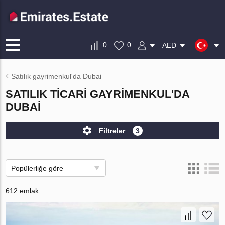
0
0
AED
Satılık gayrimenkul'da Dubai
SATILIK TICARI GAYRIMENKUL'DA
DUBAI
Filtreler
3
Popülerliğe göre
612 emlak