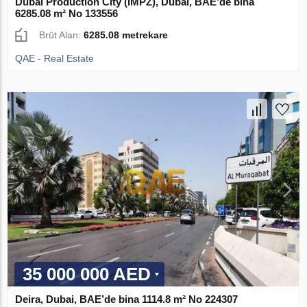
Dubai Production City (IMPZ), Dubai, BAE’de bina
6285.08 m² No 133556
Brüt Alan:
6285.08 metrekare
QAE - Real Estate
35 000 000 AED
Deira, Dubai, BAE’de bina 1114.8 m² No 224307