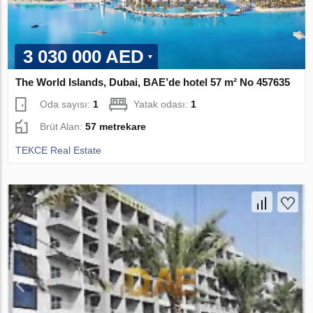
3 030 000 AED
The World Islands, Dubai, BAE’de hotel 57 m² No 457635
Oda sayısı:
1
Yatak odası:
1
Brüt Alan:
57 metrekare
TEKCE Real Estate