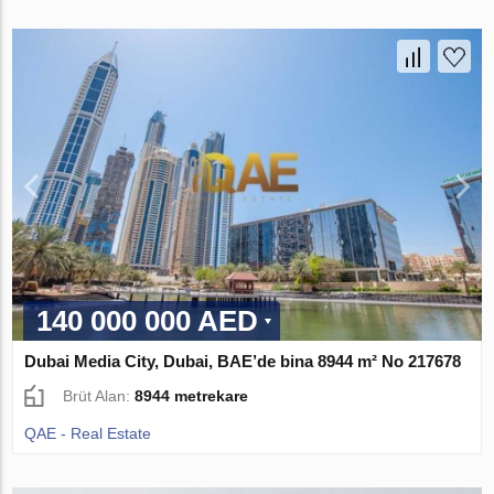
140 000 000 AED
Dubai Media City, Dubai, BAE’de bina 8944 m² No 217678
Brüt Alan:
8944 metrekare
QAE - Real Estate