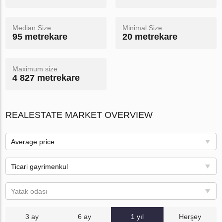
Median Size
Minimal Size
95 metrekare
20 metrekare
Maximum size
4 827 metrekare
REALESTATE MARKET OVERVIEW
Average price
Ticari gayrimenkul
Yatak odası
3 ay
6 ay
1 yıl
Herşey