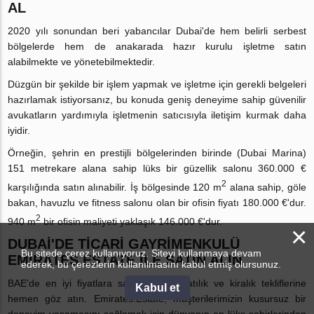
AL
2020 yılı sonundan beri yabancılar Dubai'de hem belirli serbest
bölgelerde hem de anakarada hazır kurulu işletme satın
alabilmekte ve yönetebilmektedir.
Düzgün bir şekilde bir işlem yapmak ve işletme için gerekli belgeleri
hazırlamak istiyorsanız, bu konuda geniş deneyime sahip güvenilir
avukatların yardımıyla işletmenin satıcısıyla iletişim kurmak daha
iyidir.
Örneğin, şehrin en prestijli bölgelerinden birinde (Dubai Marina)
151 metrekare alana sahip lüks bir güzellik salonu 360.000 €
2
karşılığında satın alınabilir. İş bölgesinde 120 m
alana sahip, göle
bakan, havuzlu ve fitness salonu olan bir ofisin fiyatı 180.000 €'dur.
2
940 m
bir ofisin maliyeti yaklaşık 146.000 €'dur.
×
DUBAİ'DE TİCARİ GAYRİMENKULÜ
Bu sitede çerez kullanıyoruz. Siteyi kullanmaya devam
EMIRATES.ESTATE ILE SATIN ALIN
ederek, bu çerezlerin kullanılmasını kabul etmiş olursunuz.
BAE'de en iyi fiyatlara sahip güncel satılık ve kiralık tekliflerine
Kabul et
hemen göz atın. Emirates.Estate, müşterilerimizin kusursuz bir
deneyim yaşamasını sağlamak için dünyanın en lüks şehirlerinden