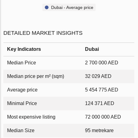
Dubai - Average price
DETAILED MARKET INSIGHTS
Key Indicators
Dubai
Median Price
2 700 000 AED
Median price per m² (sqm)
32 029 AED
Average price
5 454 775 AED
Minimal Price
124 371 AED
Most expensive listing
72 000 000 AED
Median Size
95 metrekare