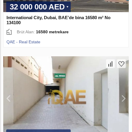
32 000 000 AED
International City, Dubai, BAE’de bina 16580 m² No
134100
Brüt Alan:
16580 metrekare
QAE - Real Estate