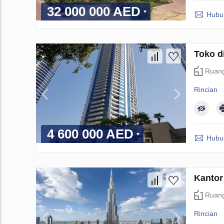
32 000 000 AED
Hubun
Toko d
Ruang
Rincian
4 600 000 AED
Hubun
Kantor
Ruang
Rincian