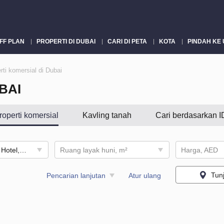
FF PLAN
PROPERTI DI DUBAI
CARI DI PETA
KOTA
PINDAH KE
rti komersial di Dubai
BAI
roperti komersial
Kavling tanah
Cari berdasarkan I
Properti Komersial, Hotel, Commercial Villa, Bangunan, Kantor, Gudang, Toko, Pabrik, Perumahan pekerja, Akomodasi Staf, Kafe / restoran
Ruang layak huni, m²
Harga, AED
Tun
Pencarian lanjutan
Atur ulang