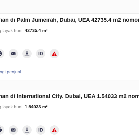
an di Palm Jumeirah, Dubai, UEA 42735.4 m2 nomo
 layak huni:
42735.4 m²
gi penjual
an di International City, Dubai, UEA 1.54033 m2 no
 layak huni:
1.54033 m²