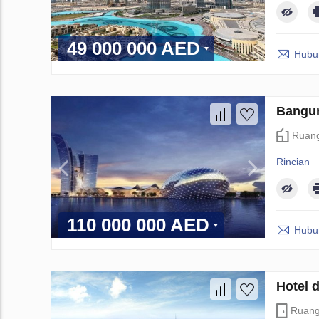
49 000 000 AED
Hubun
Bangun
Ruang
Rincian
110 000 000 AED
Hubun
Hotel 
Ruan