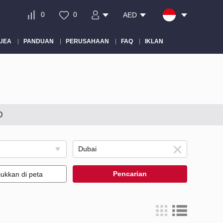
0
0
AED
 UEA
PANDUAN
PERUSAHAAN
FAQ
IKLAN
D
Pencarian
jukkan di peta