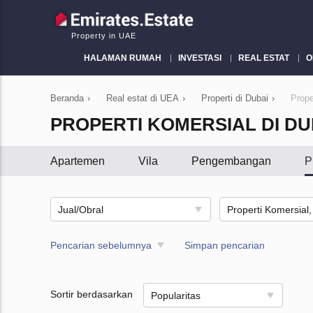
Property in UAE
HALAMAN RUMAH
INVESTASI
REAL ESTAT
O
Beranda
›
Real estat di UEA
›
Properti di Dubai
›
Prope
PROPERTI KOMERSIAL DI DU
Apartemen
Vila
Pengembangan
P
Jual/Obral
Pencarian sebelumnya
Simpan pencarian
Sortir berdasarkan
Popularitas