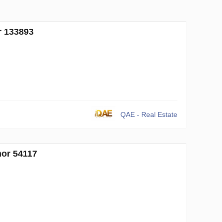
r 133893
QAE - Real Estate
mor 54117