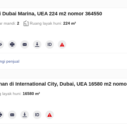
i Dubai Marina, UEA 224 m2 nomor 364550
r mandi:
2
Ruang layak huni:
224 m²
gi penjual
an di International City, Dubai, UEA 16580 m2 nomo
 layak huni:
16580 m²