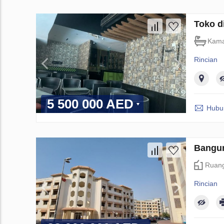
Toko d
Kama
Rincian
5 500 000 AED
Hubun
Bangun
Ruang
Rincian