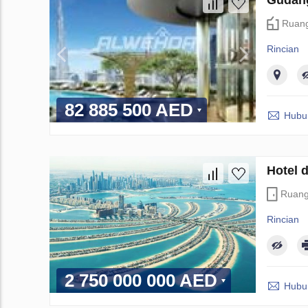
Ruang
Rincian
82 885 500 AED
Hubun
Hotel 
Ruan
Rincian
2 750 000 000 AED
Hubun