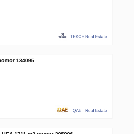
TEKCE Real Estate
 nomor 134095
QAE - Real Estate
, UEA 1711 m2 nomor 205906