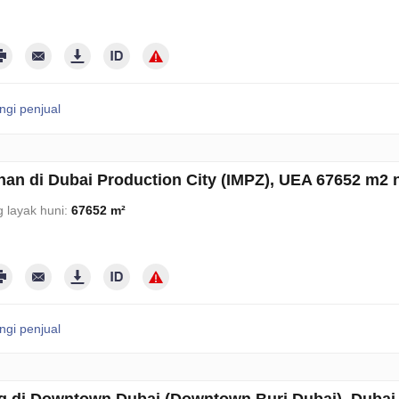
gi penjual
an di Dubai Production City (IMPZ), UEA 67652 m2
 layak huni:
67652 m²
gi penjual
 di Downtown Dubai (Downtown Burj Dubai), Dubai