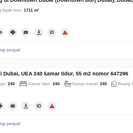
 layak huni:
1711 m²
gi penjual
di Dubai, UEA 240 kamar tidur, 55 m2 nomor 647296
gan:
240
Kamar tidur:
240
Kamar mandi:
240
Ruang l
gi penjual