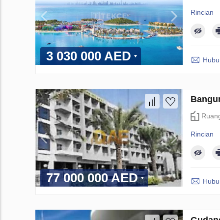
Rincian
3 030 000 AED
Hubun
Bangun
Ruang
Rincian
77 000 000 AED
Hubun
Gudang