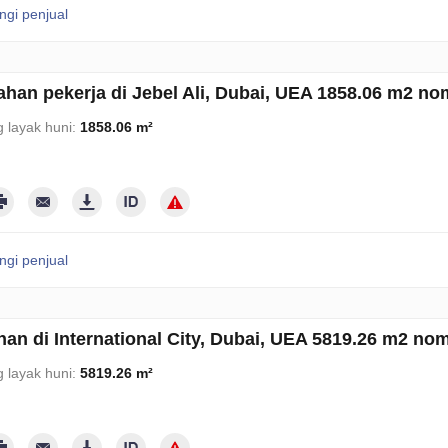
gi penjual
han pekerja di Jebel Ali, Dubai, UEA 1858.06 m2 no
 layak huni:
1858.06 m²
gi penjual
an di International City, Dubai, UEA 5819.26 m2 no
 layak huni:
5819.26 m²