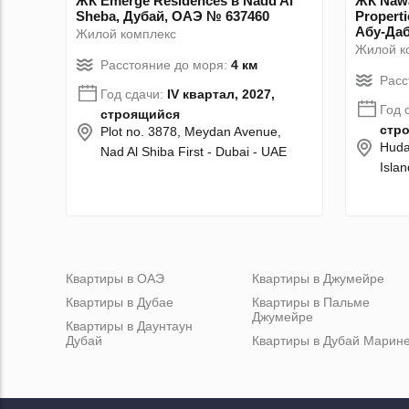
ЖК Emerge Residences в Nadd Al
ЖК Nawa
Sheba, Дубай, ОАЭ № 637460
Properti
Абу-Даб
Жилой комплекс
Жилой к
Расстояние до моря:
4 км
Расс
Год сдачи:
IV квартал, 2027,
Год 
строящийся
стр
Plot no. 3878, Meydan Avenue,
Huday
Nad Al Shiba First - Dubai - UAE
Isla
Квартиры в ОАЭ
Квартиры в Джумейре
Квартиры в Дубае
Квартиры в Пальме
Джумейре
Квартиры в Даунтаун
Дубай
Квартиры в Дубай Марин