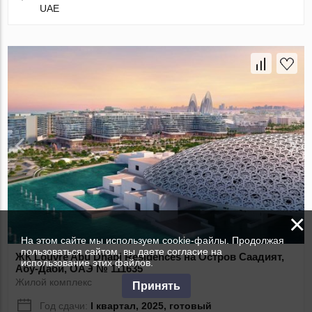
UAE
×
На этом сайте мы используем cookie-файлы. Продолжая
пользоваться сайтом, вы даете согласие на
ЖК Louvre Abu Dhabi Residences на Остров Саадият,
использование этих файлов.
Абу-Даби, ОАЭ № 111635
Жилой комплекс
Принять
Год сдачи:
I квартал, 2025, готовый