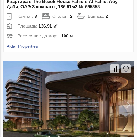
Квартира в The Beach House Fahid в Al Fahid, Абу-
Даби, ОАЭ 3 комнаты, 136.91м2 № 695858
Комнат:
3
Спален:
2
Ванных:
2
Площадь:
136.91 м²
Расстояние до моря:
100 м
Aldar Properties