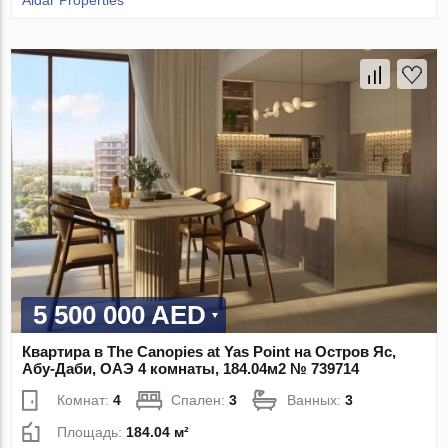
5 500 000 AED
Квартира в The Canopies at Yas Point на Остров Яс,
Абу-Даби, ОАЭ 4 комнаты, 184.04м2 № 739714
Комнат:
4
Спален:
3
Ванных:
3
Площадь:
184.04 м²