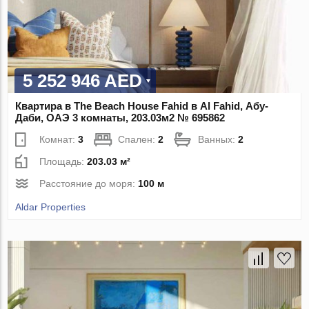
5 252 946 AED
Квартира в The Beach House Fahid в Al Fahid, Абу-
Даби, ОАЭ 3 комнаты, 203.03м2 № 695862
Комнат:
3
Спален:
2
Ванных:
2
Площадь:
203.03 м²
Расстояние до моря:
100 м
Aldar Properties