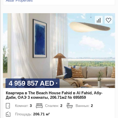
Aldar Properties
4 959 857 AED
Квартира в The Beach House Fahid в Al Fahid, Абу-
Даби, ОАЭ 3 комнаты, 206.71м2 № 695859
Комнат:
3
Спален:
2
Ванных:
2
Площадь:
206.71 м²