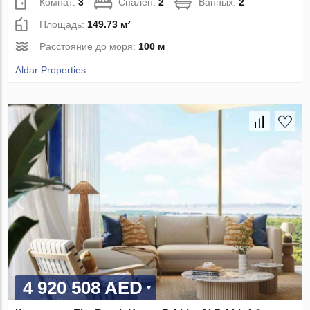
Комнат:
3
Спален:
2
Ванных:
2
Площадь:
149.73 м²
Расстояние до моря:
100 м
Aldar Properties
4 920 508 AED