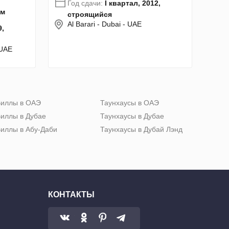
Год сдачи:
I квартал, 2012,
км
строящийся
Al Barari - Dubai - UAE
9,
 UAE
иллы в ОАЭ
Таунхаусы в ОАЭ
иллы в Дубае
Таунхаусы в Дубае
иллы в Абу-Даби
Таунхаусы в Дубай Лэнд
КОНТАКТЫ