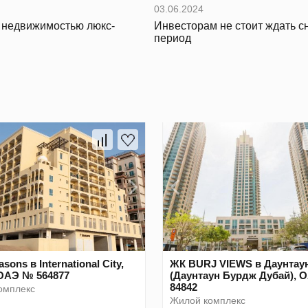
03.06.2024
с недвижимостью люкс-
Инвесторам не стоит ждать с
период
sons в International City,
ЖК BURJ VIEWS в Даунтау
ОАЭ № 564877
(Даунтаун Бурдж Дубай),
84842
омплекс
Жилой комплекс