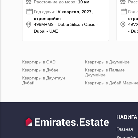
Расстояние до моря:
10 км
Расс
Год сдачи:
IV квартал, 2027,
Год 
строящийся
стр
496M+M9 - Dubai Silicon Oasis -
49VX
Dubai - UAE
- Du
Квартиры в ОАЭ
Квартиры в Джумейре
Квартиры в Дубае
Квартиры в Пальме
Джумейре
Квартиры в Даунтаун
Дубай
Квартиры в Дубай Марин
НАВИГА
Главная
Застройщ