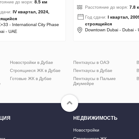
тояние до моря:
8.5 км
Расстояние до моря:
7.8 
сдачи:
IV квартал, 2024,
Год сдачи:
I квартал, 200
оящийся
строящийся
+33 - International City Phase
Downtown Dubai - Dubai -
bai - UAE
Новостройки в Дубае
Пентхаусы в ОАЭ
В
Строящиеся ЖК в Дубае
Пентхаусы в Дубае
В
Готовые ЖК в Дубае
Пентхаусы в Пальме
В
е
Джумейре
ЦИЯ
НЕДВИЖИМОСТЬ
Новостройки
ики
Строящиеся ЖК