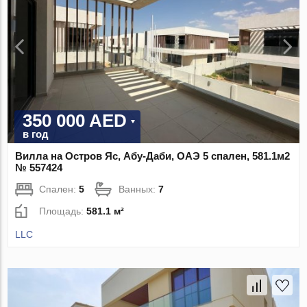
350 000 AED
в год
Вилла на Остров Яс, Абу-Даби, ОАЭ 5 спален, 581.1м2
№ 557424
Спален:
5
Ванных:
7
Площадь:
581.1 м²
LLC