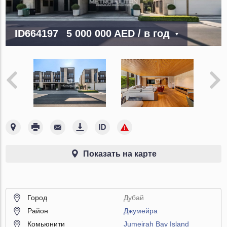
ID664197
5 000 000 AED
/ в год
Показать на карте
Город
Дубай
Район
Джумейра
Комьюнити
Jumeirah Bay Island