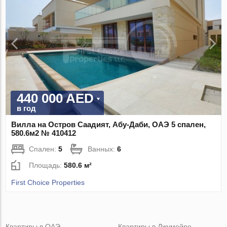
440 000 AED
в год
Вилла на Остров Саадият, Абу-Даби, ОАЭ 5 спален,
580.6м2 № 410412
Спален:
5
Ванных:
6
Площадь:
580.6 м²
First Choice Properties
Квартиры в ОАЭ
Квартиры в Джумейре