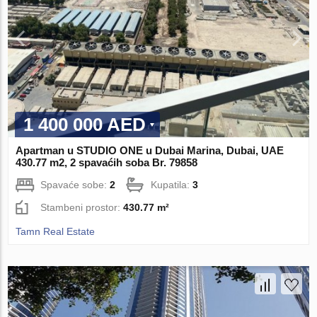
1 400 000 AED
Apartman u STUDIO ONE u Dubai Marina, Dubai, UAE
430.77 m2, 2 spavaćih soba Br. 79858
Spavaće sobe:
2
Kupatila:
3
Stambeni prostor:
430.77 m²
Tamn Real Estate