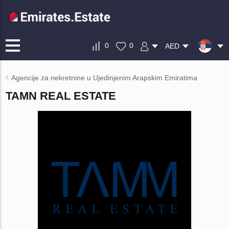
0
0
AED
Agencije za nekretnine u Ujedinjenim Arapskim Emiratima
TAMN REAL ESTATE