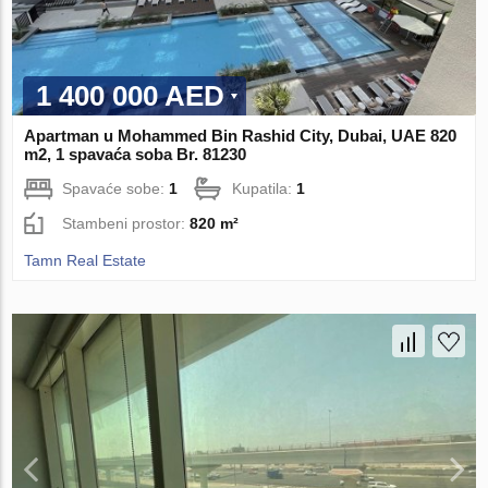
1 400 000 AED
Apartman u Mohammed Bin Rashid City, Dubai, UAE 820
m2, 1 spavaća soba Br. 81230
Spavaće sobe:
1
Kupatila:
1
Stambeni prostor:
820 m²
Tamn Real Estate