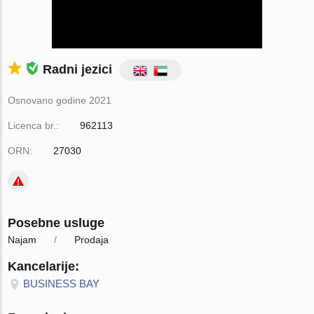
Radni jezici
Osnovano godine 2021
Licenca br.:
962113
ORN:
27030
Posebne usluge
Najam
Prodaja
Kancelarije:
BUSINESS BAY