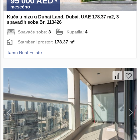
95 000 AED
mesečno
Kuća u nizu u Dubai Land, Dubai, UAE 178.37 m2, 3
spavaćih soba Br. 113426
Spavaće sobe:
3
Kupatila:
4
Stambeni prostor:
178.37 m²
Tamn Real Estate