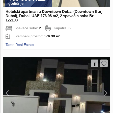
godišnje
Hotelski apartman u Downtown Dubai (Downtown Burj
Dubai), Dubai, UAE 176.98 m2, 2 spavaćih soba Br.
122103
Spavaće sobe:
2
Kupatila:
3
Stambeni prostor:
176.98 m²
Tamn Real Estate