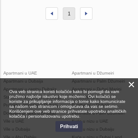
1
Apartmani u UAE
Apartmani u Džumeiri
×
Apartmani u Dubaija
Apartmani u Palm Džumeiri
Apartmani u centru Dubaija
Apartmani u Dubai Marini
Ova veb stranica koristi kolačiće kako bi pomogli da vam
pružimo najbolje iskustvo koje možemo. Ovi kolačići se
Stambeni kompleks u Dubaiju
Penthausi u UAE
koriste za prikupljanje informacija o tome kako komunicirate
Projekti u izgradnji u Dubaiju
Penthausi u Dubaiju
sa našom veb stranicom i omogućava da vas se setimo.
Korišćenjem ove veb stranice prihvatate upotrebu analitičkih
Dovršeni projekti u Dubaiju
Penthausi u Palm Džumeiri
kolačića i personalizovanu upotrebu.
Vile u UAE
Kuće u nizu u UAE
Prihvati
Vile u Dubaiju
Kuće u nizu u Dubaiju
Vile u Abu Dabiju
Kuće u nizu u Dubai Land