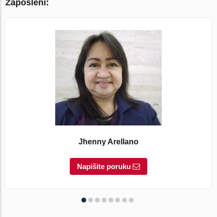
Zaposleni:
Jhenny Arellano
Napišite poruku