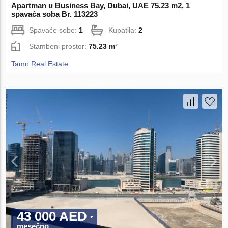
Apartman u Business Bay, Dubai, UAE 75.23 m2, 1
spavaća soba Br. 113223
Spavaće sobe:
1
Kupatila:
2
Stambeni prostor:
75.23 m²
Tamn Real Estate
43 000 AED
mesečno