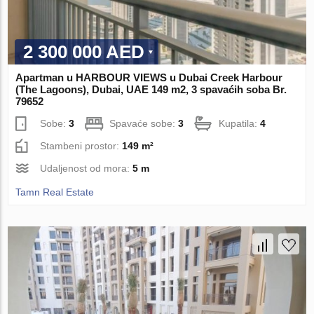
2 300 000 AED
Apartman u HARBOUR VIEWS u Dubai Creek Harbour
(The Lagoons), Dubai, UAE 149 m2, 3 spavaćih soba Br.
79652
Sobe:
3
Spavaće sobe:
3
Kupatila:
4
Stambeni prostor:
149 m²
Udaljenost od mora:
5 m
Tamn Real Estate