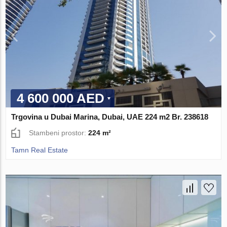
4 600 000 AED
Trgovina u Dubai Marina, Dubai, UAE 224 m2 Br. 238618
Stambeni prostor:
224 m²
Tamn Real Estate