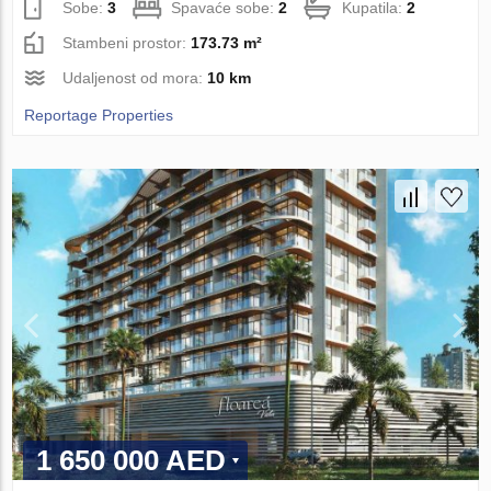
Sobe:
3
Spavaće sobe:
2
Kupatila:
2
Stambeni prostor:
173.73 m²
Udaljenost od mora:
10 km
Reportage Properties
1 650 000 AED