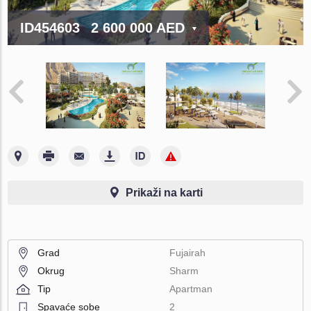
ID454603
2 600 000 AED
Prikaži na karti
Grad
Fujairah
Okrug
Sharm
Tip
Apartman
Spavaće sobe
2