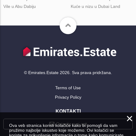
Vile u Abu Dabiju
Kuće u nizu u Dubai Land
© Emirates.Estate 2026. Sva prava pridržana.
Terms of Use
Privacy Policy
KONTAKTI
×
Ostavite svoj upit
Ova veb stranica koristi kolačiće kako bi pomogli da vam
pružimo najbolje iskustvo koje možemo. Ovi kolačići se
koriste za prikupljanje informacija o tome kako komunicirate