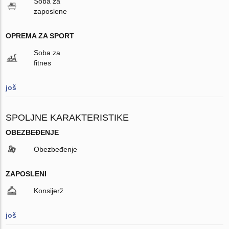
Soba za
zaposlene
OPREMA ZA SPORT
Soba za
fitnes
još
SPOLJNE KARAKTERISTIKE
OBEZBEĐENJE
Obezbeđenje
ZAPOSLENI
Konsijerž
još