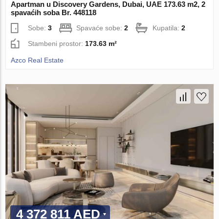
Apartman u Discovery Gardens, Dubai, UAE 173.63 m2, 2
spavaćih soba Br. 448118
Sobe:
3
Spavaće sobe:
2
Kupatila:
2
Stambeni prostor:
173.63 m²
Azco Real Estate
4 372 811 AED