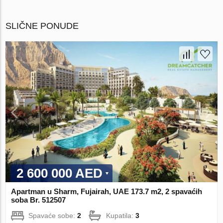
SLIČNE PONUDE
2 600 000 AED
Apartman u Sharm, Fujairah, UAE 173.7 m2, 2 spavaćih
soba Br. 512507
Spavaće sobe:
2
Kupatila:
3