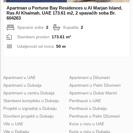
Apartman u Fortune Bay Residences u Al Marjan Island,
Ras Al Khaimah, UAE 173.61 m2, 2 spavaćih soba Br.
604263
Spavaće sobe:
2
Kupatila:
2
Stambeni prostor:
173.61 m²
Udaljenost od mora:
50 m
Apartmani u UAE
Apartmani u Džumeiri
Apartmani u Dubaija
Apartmani u Palm Džumeiri
Apartmani u centru Dubaija
Apartmani u Dubai Marini
Stambeni kompleks u Dubaiju
Penthausi u UAE
Projekti u izgradnji u Dubaiju
Penthausi u Dubaiju
Dovršeni projekti u Dubaiju
Penthausi u Palm Džumeiri
Vile u UAE
Kuće u nizu u UAE
Vile u Dubaiju
Kuće u nizu u Dubaiju