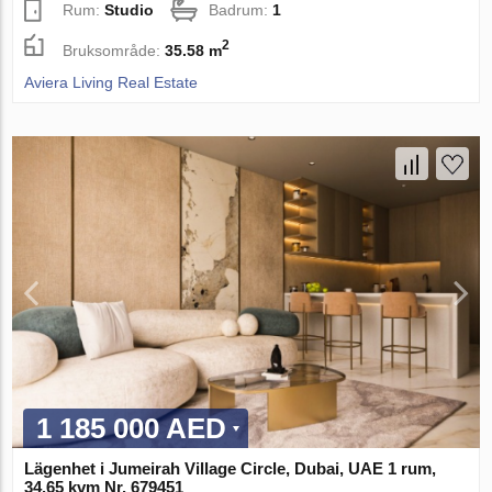
Rum:
Studio
Badrum:
1
2
Bruksområde:
35.58 m
Aviera Living Real Estate
1 185 000 AED
Lägenhet i Jumeirah Village Circle, Dubai, UAE 1 rum,
34.65 kvm Nr. 679451