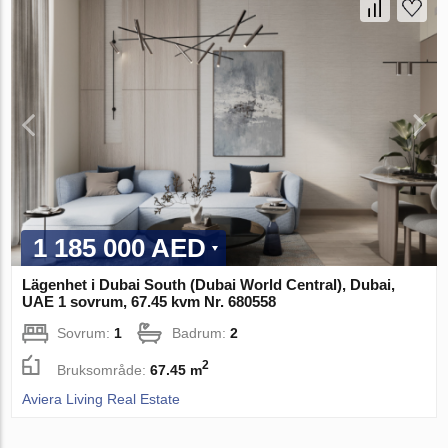
1 185 000 AED
Lägenhet i Dubai South (Dubai World Central), Dubai,
UAE 1 sovrum, 67.45 kvm Nr. 680558
Sovrum:
1
Badrum:
2
2
Bruksområde:
67.45 m
Aviera Living Real Estate