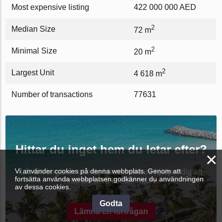
Most expensive listing
422 000 000 AED
2
Median Size
72 m
2
Minimal Size
20 m
2
Largest Unit
4 618 m
Number of transactions
77631
Hittar du inget hem du letar efter?
×
Vi använder cookies på denna webbplats. Genom att
Låt din begäran och de bästa mäklare hjälper dig att
fortsätta använda webbplatsen godkänner du användningen
hitta ditt perfekta alternativ.
av dessa cookies.
Godta
Lämna en förfrågan