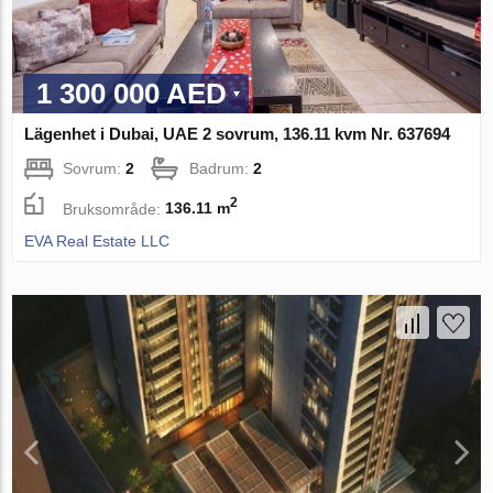
1 300 000 AED
Lägenhet i Dubai, UAE 2 sovrum, 136.11 kvm Nr. 637694
Sovrum:
2
Badrum:
2
2
Bruksområde:
136.11 m
EVA Real Estate LLC