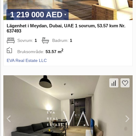
1 219 000 AED
Lägenhet i Meydan, Dubai, UAE 1 sovrum, 53.57 kvm Nr.
637493
Sovrum:
1
Badrum:
1
2
Bruksområde:
53.57 m
EVA Real Estate LLC