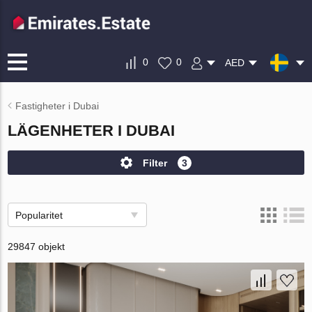
0
0
AED
Fastigheter i Dubai
LÄGENHETER I DUBAI
Filter
3
Popularitet
29847 objekt