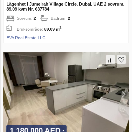
Lägenhet i Jumeirah Village Circle, Dubai, UAE 2 sovrum,
89.09 kvm Nr. 637784
Sovrum:
2
Badrum:
2
2
Bruksområde:
89.09 m
EVA Real Estate LLC
1 180 000 AED