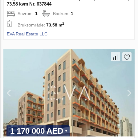
73.58 kvm Nr. 637844
Sovrum:
1
Badrum:
1
2
Bruksområde:
73.58 m
EVA Real Estate LLC
1 170 000 AED