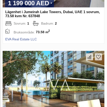
1 199 000 AED
Lägenhet i Jumeirah Lake Towers, Dubai, UAE 1 sovrum,
73.58 kvm Nr. 637848
Sovrum:
1
Badrum:
2
2
Bruksområde:
73.58 m
EVA Real Estate LLC