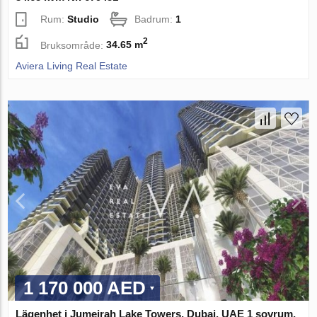
Rum:
Studio
Badrum:
1
2
Bruksområde:
34.65 m
Aviera Living Real Estate
1 170 000 AED
Lägenhet i Jumeirah Lake Towers, Dubai, UAE 1 sovrum,