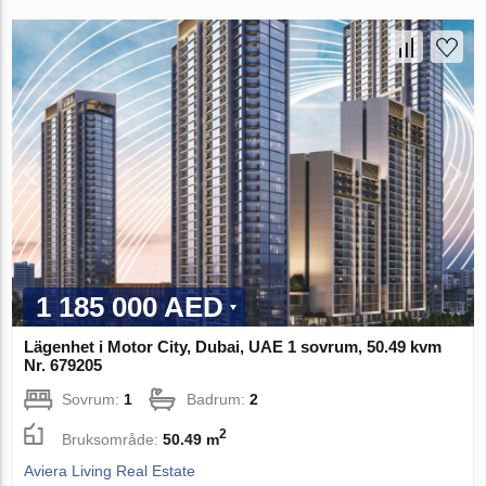
1 185 000 AED
Lägenhet i Motor City, Dubai, UAE 1 sovrum, 50.49 kvm
Nr. 679205
Sovrum:
1
Badrum:
2
2
Bruksområde:
50.49 m
Aviera Living Real Estate