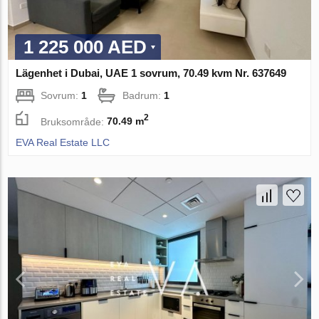
1 225 000 AED
Lägenhet i Dubai, UAE 1 sovrum, 70.49 kvm Nr. 637649
Sovrum:
1
Badrum:
1
2
Bruksområde:
70.49 m
EVA Real Estate LLC