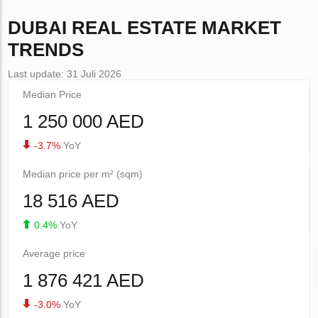
DUBAI
REAL ESTATE MARKET
TRENDS
Last update: 31 Juli 2026
Median Price
1 250 000 AED
-3.7%
YoY
Median price per m² (sqm)
18 516 AED
0.4%
YoY
Average price
1 876 421 AED
-3.0%
YoY