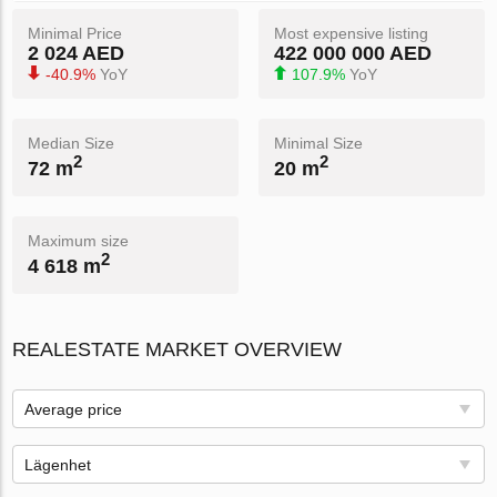
Minimal Price
Most expensive listing
2 024 AED
422 000 000 AED
-40.9%
YoY
107.9%
YoY
Median Size
Minimal Size
2
2
72 m
20 m
Maximum size
2
4 618 m
REALESTATE MARKET OVERVIEW
Average price
Lägenhet