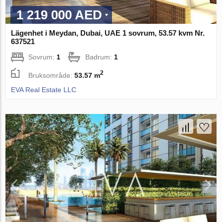
1 219 000 AED
Lägenhet i Meydan, Dubai, UAE 1 sovrum, 53.57 kvm Nr.
637521
Sovrum:
1
Badrum:
1
2
Bruksområde:
53.57 m
EVA Real Estate LLC