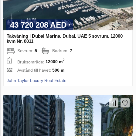
43 720 208 AED
Takvåning i Dubai Marina, Dubai, UAE 5 sovrum, 12000
kvm Nr. 8011
Sovrum:
5
Badrum:
7
2
Bruksområde:
12000 m
Avstånd till havet:
500 m
John Taylor Luxury Real Estate