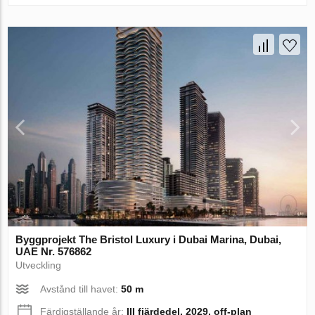
Byggprojekt The Bristol Luxury i Dubai Marina, Dubai,
UAE Nr. 576862
Utveckling
Avstånd till havet:
50 m
Färdigställande år:
III fjärdedel, 2029, off-plan