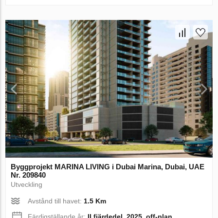
Byggprojekt MARINA LIVING i Dubai Marina, Dubai, UAE
Nr. 209840
Utveckling
Avstånd till havet:
1.5 Km
Färdigställande år:
II fjärdedel, 2025, off-plan