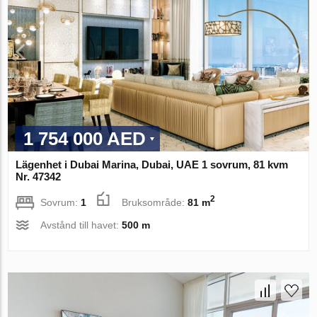
1 754 000 AED
Lägenhet i Dubai Marina, Dubai, UAE 1 sovrum, 81 kvm
Nr. 47342
2
Sovrum:
1
Bruksområde:
81 m
Avstånd till havet:
500 m