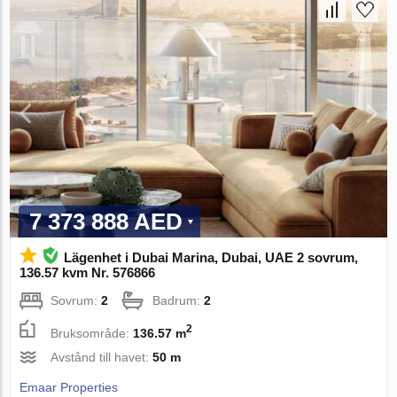
7 373 888 AED
Lägenhet i Dubai Marina, Dubai, UAE 2 sovrum,
136.57 kvm Nr. 576866
Sovrum:
2
Badrum:
2
2
Bruksområde:
136.57 m
Avstånd till havet:
50 m
Emaar Properties