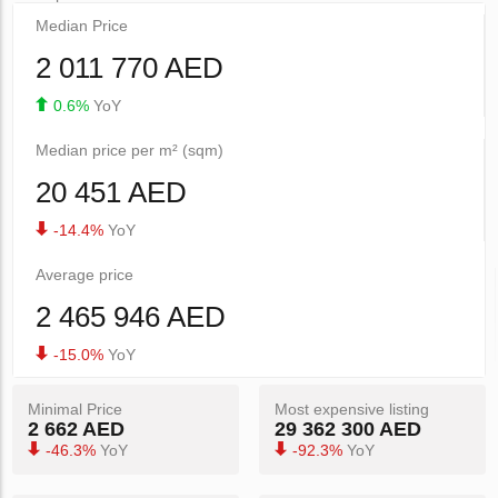
Median Price
2 011 770 AED
0.6%
YoY
Median price per m² (sqm)
20 451 AED
-14.4%
YoY
Average price
2 465 946 AED
-15.0%
YoY
Minimal Price
Most expensive listing
2 662 AED
29 362 300 AED
-46.3%
YoY
-92.3%
YoY