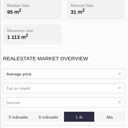
Median Size
Minimal Size
2
2
95 m
31 m
Maximum size
2
1 113 m
REALESTATE MARKET OVERVIEW
Average price
Typ av objekt
Sovrum
3 månader
6 månader
1 år
Alla