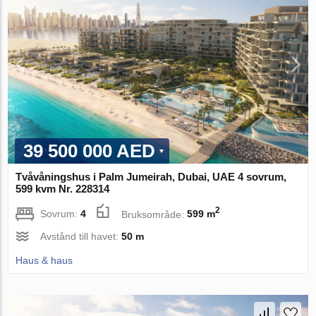
39 500 000 AED
Tvåvåningshus i Palm Jumeirah, Dubai, UAE 4 sovrum,
599 kvm Nr. 228314
2
Sovrum:
4
Bruksområde:
599 m
Avstånd till havet:
50 m
Haus & haus