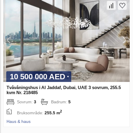
10 500 000 AED
Tvåvåningshus i Al Jaddaf, Dubai, UAE 3 sovrum, 255.5
kvm Nr. 218485
Sovrum:
3
Badrum:
5
2
Bruksområde:
255.5 m
Haus & haus