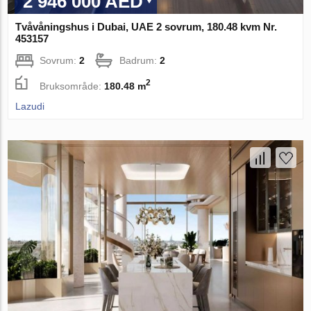
2 946 000 AED
Tvåvåningshus i Dubai, UAE 2 sovrum, 180.48 kvm Nr.
453157
Sovrum:
2
Badrum:
2
2
Bruksområde:
180.48 m
Lazudi