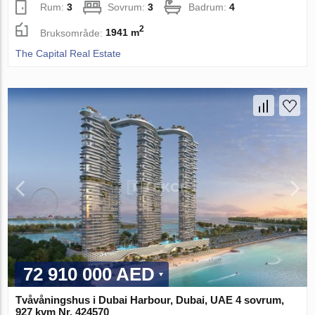
Rum:
3
Sovrum:
3
Badrum:
4
2
Bruksområde:
1941 m
The Capital Real Estate
72 910 000 AED
Tvåvåningshus i Dubai Harbour, Dubai, UAE 4 sovrum,
927 kvm Nr. 424570