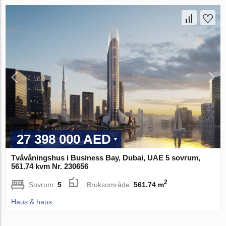
27 398 000 AED
Tvåvåningshus i Business Bay, Dubai, UAE 5 sovrum,
561.74 kvm Nr. 230656
2
Sovrum:
5
Bruksområde:
561.74 m
Haus & haus