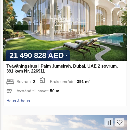
21 490 828 AED
Tvåvåningshus i Palm Jumeirah, Dubai, UAE 2 sovrum,
391 kvm Nr. 226911
2
Sovrum:
2
Bruksområde:
391 m
Avstånd till havet:
50 m
Haus & haus