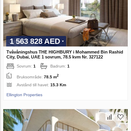
1 563 828 AED
Tvåvåningshus THE HIGHBURY i Mohammed Bin Rashid
City, Dubai, UAE 1 sovrum, 78.5 kvm Nr. 327122
Sovrum:
1
Badrum:
1
2
Bruksområde:
78.5 m
Avstånd till havet:
15.3 Km
Ellington Properties