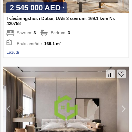
2 545 000 AED
Tvåvåningshus i Dubai, UAE 3 sovrum, 169.1 kvm Nr.
420758
Sovrum:
3
Badrum:
3
2
Bruksområde:
169.1 m
Lazudi