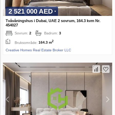
2 521 000 AED
Tvåvåningshus i Dubai, UAE 2 sovrum, 164.3 kvm Nr.
454027
Sovrum:
2
Badrum:
3
2
Bruksområde:
164.3 m
Creative Homes Real Estate Broker LLC