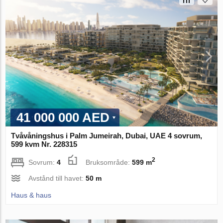
41 000 000 AED
Tvåvåningshus i Palm Jumeirah, Dubai, UAE 4 sovrum,
599 kvm Nr. 228315
2
Sovrum:
4
Bruksområde:
599 m
Avstånd till havet:
50 m
Haus & haus