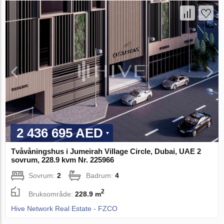
2 436 695 AED
Tvåvåningshus i Jumeirah Village Circle, Dubai, UAE 2
sovrum, 228.9 kvm Nr. 225966
Sovrum:
2
Badrum:
4
2
Bruksområde:
228.9 m
Hive Network Real Estate - FZCO