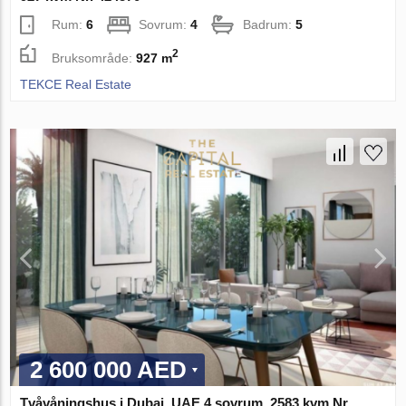
Rum:
6
Sovrum:
4
Badrum:
5
2
Bruksområde:
927 m
TEKCE Real Estate
2 600 000 AED
Tvåvåningshus i Dubai, UAE 4 sovrum, 2583 kvm Nr.