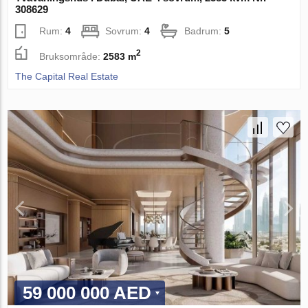
308629
Rum:
4
Sovrum:
4
Badrum:
5
2
Bruksområde:
2583 m
The Capital Real Estate
59 000 000 AED