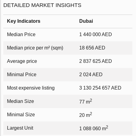
DETAILED MARKET INSIGHTS
Key Indicators
Dubai
Median Price
1 440 000 AED
Median price per m² (sqm)
18 656 AED
Average price
2 837 625 AED
Minimal Price
2 024 AED
Most expensive listing
3 130 254 657 AED
2
Median Size
77 m
2
Minimal Size
20 m
2
Largest Unit
1 088 060 m