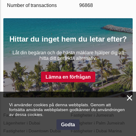
Number of transactions
96868
Hittar du inget hem du letar efter?
Låt din begäran och de bästa mäklare hjälper dig att
hitta ditt perfekta alternativ.
Lämna en förfrågan
×
Vi använder cookies på denna webbplats. Genom att
fortsätta använda webbplatsen godkänner du användningen
av dessa cookies.
Fastigheter i UAE
Fastigheter i Jumeirah
Lägenheter i Dubai
Fastigheter i Palm Jumeirah
Godta
Fastigheter i Downtown Dubai
Fastigheter i Dubai Marina