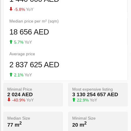
-5.8%
YoY
Median price per m² (sqm)
18 656 AED
5.7%
YoY
Average price
2 837 625 AED
2.1%
YoY
Minimal Price
Most expensive listing
2 024 AED
3 130 254 657 AED
-40.9%
YoY
22.9%
YoY
Median Size
Minimal Size
2
2
77 m
20 m