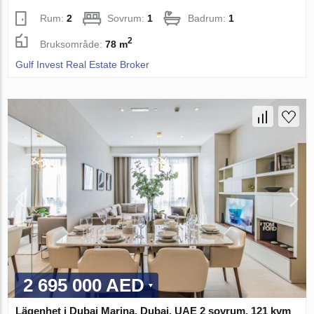
Rum:
2
Sovrum:
1
Badrum:
1
2
Bruksområde:
78 m
Gulf Invest Real Estate Broker
2 695 000 AED
Lägenhet i Dubai Marina, Dubai, UAE 2 sovrum, 121 kvm