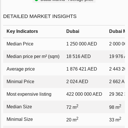
DETAILED MARKET INSIGHTS
Key Indicators
Dubai
Dubai M
Median Price
1 250 000 AED
2 000 0
Median price per m² (sqm)
18 516 AED
19 976 
Average price
1 876 421 AED
2 443 2
Minimal Price
2 024 AED
2 662 A
Most expensive listing
422 000 000 AED
29 362 
2
2
Median Size
72 m
98 m
2
2
Minimal Size
20 m
33 m