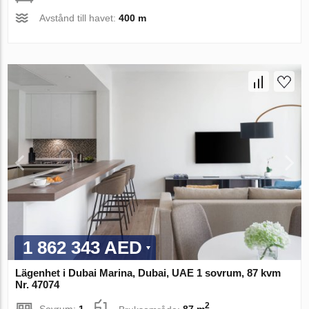
Avstånd till havet:
400 m
1 862 343 AED
Lägenhet i Dubai Marina, Dubai, UAE 1 sovrum, 87 kvm
Nr. 47074
2