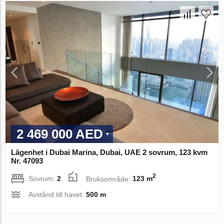
2 469 000 AED
Lägenhet i Dubai Marina, Dubai, UAE 2 sovrum, 123 kvm
Nr. 47093
2
Sovrum:
2
Bruksområde:
123 m
Avstånd till havet:
500 m