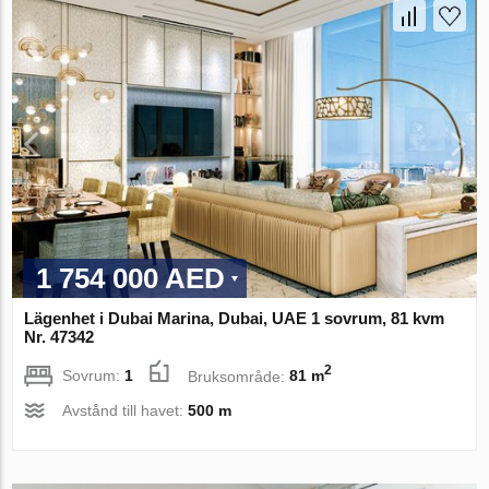
1 754 000 AED
Lägenhet i Dubai Marina, Dubai, UAE 1 sovrum, 81 kvm
Nr. 47342
2
Sovrum:
1
Bruksområde:
81 m
Avstånd till havet:
500 m