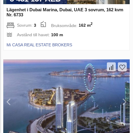
Lägenhet i Dubai Marina, Dubai, UAE 3 sovrum, 162 kvm
Nr. 6733
2
Sovrum:
3
Bruksområde:
162 m
Avstånd till havet:
100 m
Mi CASA REAL ESTATE BROKERS