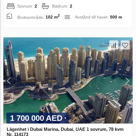
Sovrum:
2
Badrum:
2
2
Bruksområde:
102 m
Avstånd till havet:
500 m
1 700 000 AED
Lägenhet i Dubai Marina, Dubai, UAE 1 sovrum, 78 kvm
Nr. 114173