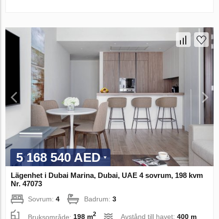
5 168 540 AED
Lägenhet i Dubai Marina, Dubai, UAE 4 sovrum, 198 kvm
Nr. 47073
Sovrum:
4
Badrum:
3
2
Bruksområde:
198 m
Avstånd till havet:
400 m