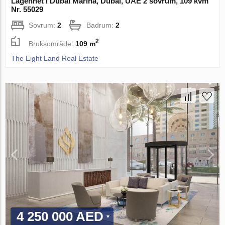
Lägenhet i Dubai Marina, Dubai, UAE 2 sovrum, 109 kvm
Nr. 55029
Sovrum:
2
Badrum:
2
2
Bruksområde:
109 m
The Eight Land Real Estate
4 250 000 AED