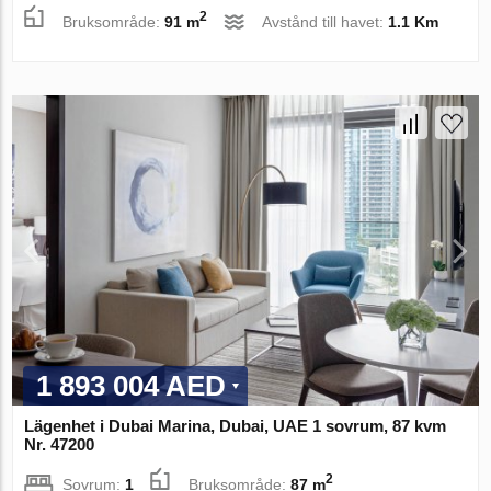
2
Bruksområde:
91 m
Avstånd till havet:
1.1 Km
1 893 004 AED
Lägenhet i Dubai Marina, Dubai, UAE 1 sovrum, 87 kvm
Nr. 47200
2
Sovrum:
1
Bruksområde:
87 m