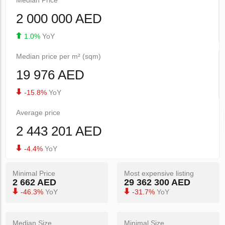
2 000 000 AED
1.0%
YoY
Median price per m² (sqm)
19 976 AED
-15.8%
YoY
Average price
2 443 201 AED
-4.4%
YoY
Minimal Price
Most expensive listing
2 662 AED
29 362 300 AED
-46.3%
YoY
-31.7%
YoY
Median Size
Minimal Size