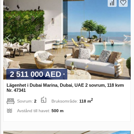
2 511 000 AED
Lägenhet i Dubai Marina, Dubai, UAE 2 sovrum, 118 kvm
Nr. 47341
2
Sovrum:
2
Bruksområde:
118 m
Avstånd till havet:
500 m