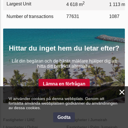
2
2
Largest Unit
4 618 m
1 113 m
Number of transactions
77631
1087
Hittar du inget hem du letar efter?
Låt din begäran och de bästa mäklare hjälper dig att
hitta ditt perfekta alternativ.
Lämna en förfrågan
×
Vi använder cookies på denna webbplats. Genom att
fortsätta använda webbplatsen godkänner du användningen
av dessa cookies.
Godta
Fastigheter i UAE
Fastigheter i Jumeirah
Lägenheter i Dubai
Fastigheter i Palm Jumeirah