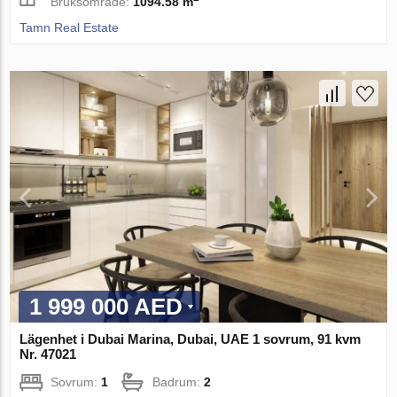
Bruksområde:
1094.58 m
Tamn Real Estate
1 999 000 AED
Lägenhet i Dubai Marina, Dubai, UAE 1 sovrum, 91 kvm
Nr. 47021
Sovrum:
1
Badrum:
2