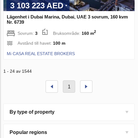
3 103 223 AED
Lägenhet i Dubai Marina, Dubai, UAE 3 sovrum, 160 kvm
Nr. 6739
2
Sovrum:
3
Bruksområde:
160 m
Avstånd till havet:
100 m
Mi CASA REAL ESTATE BROKERS
1 - 24 av 1544
1
By type of property
Popular regions